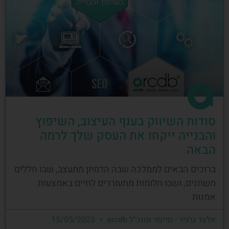
סודות השיווק בענף העיצוב, השיפוץ
והבנייה ייקחו את העסק שלך לרמה
הבאה
ברוכים הבאים לממלכה שבה הדמיון מתעצב, שבו חללים
משתנים, ושבו חלומות מתעוררים לחיים באמצעות
אמנות
אלעד גרגיר - מייסד ומנכ"ל arcdb
15/05/2023