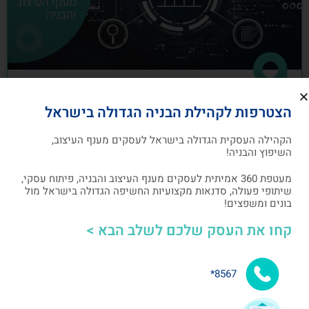
כיצד לבנות תוכנית שיווק לעסקים מענף
הצטרפות לקהילת הבניה הגדולה בישראל
העיצוב והבניה
הקהילה העסקית הגדולה בישראל לעסקים מענף העיצוב,
תוכנית שיווק הנה תוכנית כתובה, המהווה מפת דרכים
השיפוץ והבניה!
להשגת מטרות שיווקיות ספציפיות שהעסק צריך לבצע
מעטפת 360 אמיתית לעסקים מענף העיצוב והבניה, פיתוח עסקי,
שיתופי פעולה, סדנאות מקצועיות החשיפה הגדולה בישראל מול
אלעד גרגיר - מייסד ומנכ"ל arcdb
05/07/2023
בונים ומשפצים!
קחו את העסק שלכם לשלב הבא >
בניית קהילה ושיתופי פעולה
8567*