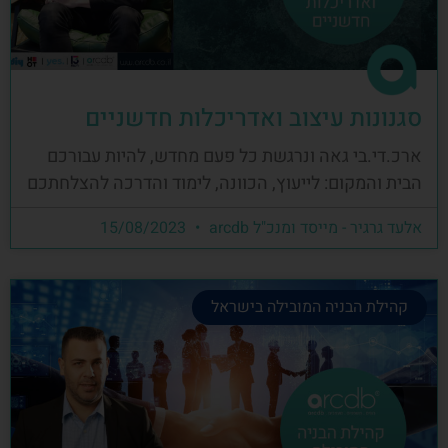
סגנונות עיצוב ואדריכלות חדשניים
ארכ.די.בי גאה ונרגשת כל פעם מחדש, להיות עבורכם
הבית והמקום: לייעוץ, הכוונה, לימוד והדרכה להצלחתכם
אלעד גרגיר - מייסד ומנכ"ל arcdb
15/08/2023
קהילת הבניה המובילה בישראל