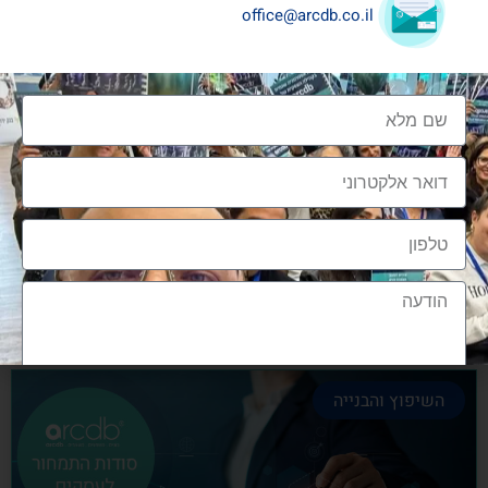
office@arcdb.co.il
שיתופי פעולה בענף העיצוב והבניה
שיתופי פעולה בענף העיצוב והבניה הם מתכון הכרחי
להצלחה, לנו בארכדיבי יש את הניסיון והיכולת
אלעד גרגיר - מייסד ומנכ"ל arcdb
28/06/2023
השיפוץ והבנייה
הצטרפות לקהילה