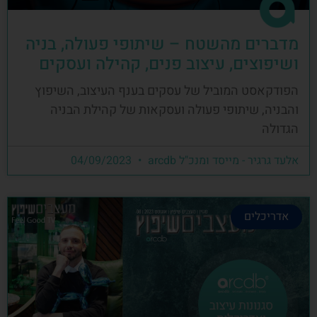
מדברים מהשטח – שיתופי פעולה, בניה
ושיפוצים, עיצוב פנים, קהילה ועסקים
הפודקאסט המוביל של עסקים בענף העיצוב, השיפוץ
והבניה, שיתופי פעולה ועסקאות של קהילת הבניה
הגדולה
אלעד גרגיר - מייסד ומנכ"ל arcdb
04/09/2023
אדריכלים