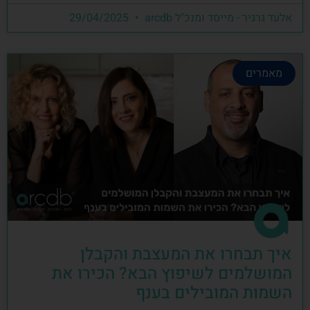
אלעד גרגיר - מייסד ומנכ"ל arcdb
29/04/2025
מאמרים
איך תבחרו את המעצבת והקבלן
המושלמים לשיפוץ הבא? הכירו את
השמות המובילים בענף