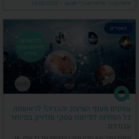
אלעד גרגיר - מייסד ומנכ"ל arcdb
13/03/2023
מאמרים
עסקים מענף העיצוב והבניה? לראשונה
כל הסודות לפיתוח עסקי ומדויק במיוחד
עבורכם
פיתוח עסקי הוא היבט חיוני בהצלחתו של כל עסק, אך