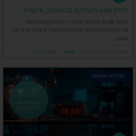
פודקאסט משלכם בהתאמה אישית
חברת arcdb מזמינה אותך להפקה מקצועית של
פודקאסטים וסרטוני תדמית בהתאמה אישית, קדם את
העסק
אלעד גרגיר - מייסד ומנכ"ל arcdb
19/10/2023
מדברים מהשטח