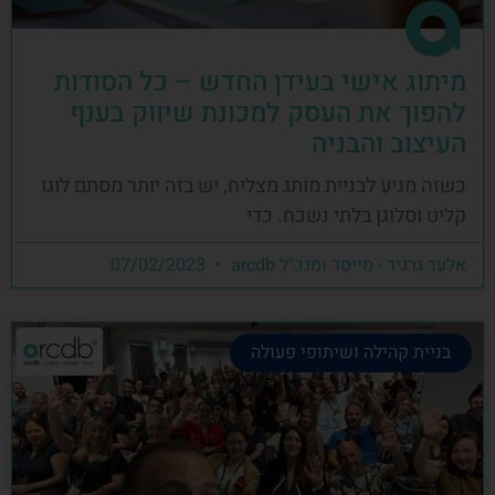
מיתוג אישי בעידן החדש – כל הסודות
להפוך את העסק למכונת שיווק בענף
העיצוב והבניה
כשזה מגיע לבניית מותג מצליח, יש בזה יותר מסתם לוגו
קליט וסלוגן בלתי נשכח. כדי
אלעד גרגיר - מייסד ומנכ"ל arcdb
07/02/2023
בניית קהילה ושיתופי פעולה