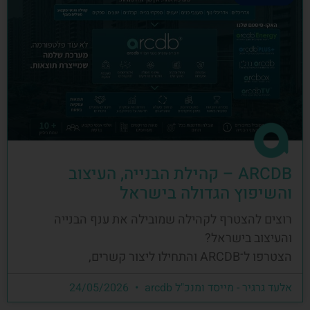
ARCDB – קהילת הבנייה, העיצוב
והשיפוץ הגדולה בישראל
רוצים להצטרף לקהילה שמובילה את ענף הבנייה
והעיצוב בישראל?
הצטרפו ל־ARCDB והתחילו ליצור קשרים,
אלעד גרגיר - מייסד ומנכ"ל arcdb
24/05/2026