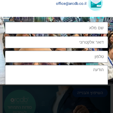
office@arcdb.co.il
שיתופי פעולה בענף העיצוב והבניה
שיתופי פעולה בענף העיצוב והבניה הם מתכון הכרחי
להצלחה, לנו בארכדיבי יש את הניסיון והיכולת
אלעד גרגיר - מייסד ומנכ"ל arcdb
28/06/2023
השיפוץ והבנייה
הצטרפות לקהילה