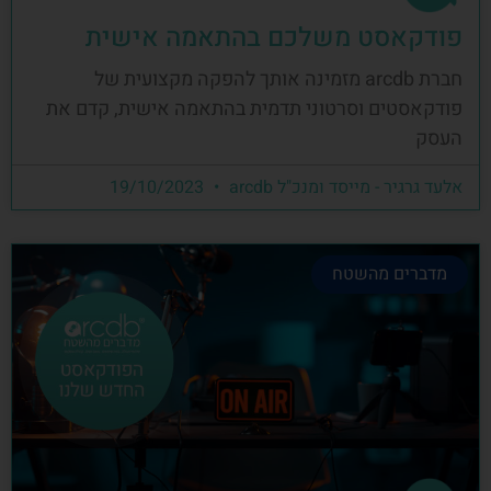
פודקאסט משלכם בהתאמה אישית
חברת arcdb מזמינה אותך להפקה מקצועית של
פודקאסטים וסרטוני תדמית בהתאמה אישית, קדם את
העסק
אלעד גרגיר - מייסד ומנכ"ל arcdb
19/10/2023
מדברים מהשטח