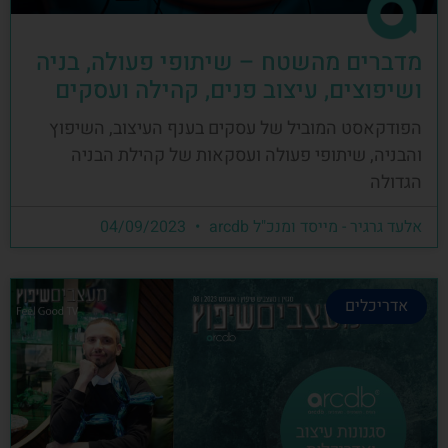
מדברים מהשטח – שיתופי פעולה, בניה
ושיפוצים, עיצוב פנים, קהילה ועסקים
הפודקאסט המוביל של עסקים בענף העיצוב, השיפוץ
והבניה, שיתופי פעולה ועסקאות של קהילת הבניה
הגדולה
אלעד גרגיר - מייסד ומנכ"ל arcdb
04/09/2023
אדריכלים