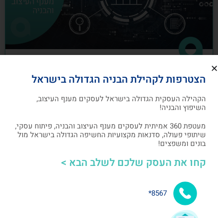
כיצד לבנות תוכנית שיווק לעסקים מענף
הצטרפות לקהילת הבניה הגדולה בישראל
העיצוב והבניה
הקהילה העסקית הגדולה בישראל לעסקים מענף העיצוב,
תוכנית שיווק הנה תוכנית כתובה, המהווה מפת דרכים
השיפוץ והבניה!
להשגת מטרות שיווקיות ספציפיות שהעסק צריך לבצע
מעטפת 360 אמיתית לעסקים מענף העיצוב והבניה, פיתוח עסקי,
שיתופי פעולה, סדנאות מקצועיות החשיפה הגדולה בישראל מול
אלעד גרגיר - מייסד ומנכ"ל arcdb
05/07/2023
בונים ומשפצים!
קחו את העסק שלכם לשלב הבא >
בניית קהילה ושיתופי פעולה
8567*