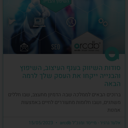
סודות השיווק בענף העיצוב, השיפוץ
והבנייה ייקחו את העסק שלך לרמה
הבאה
ברוכים הבאים לממלכה שבה הדמיון מתעצב, שבו חללים
משתנים, ושבו חלומות מתעוררים לחיים באמצעות
אמנות
אלעד גרגיר - מייסד ומנכ"ל arcdb
15/05/2023