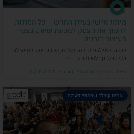
מיתוג אישי בעידן החדש – כל הסודות
להפוך את העסק למכונת שיווק בענף
העיצוב והבניה
כשזה מגיע לבניית מותג מצליח, יש בזה יותר מסתם לוגו
קליט וסלוגן בלתי נשכח. כדי
אלעד גרגיר - מייסד ומנכ"ל arcdb
07/02/2023
בניית קהילה ושיתופי פעולה