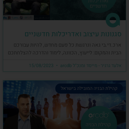
סגנונות עיצוב ואדריכלות חדשניים
ארכ.די.בי גאה ונרגשת כל פעם מחדש, להיות עבורכם
הבית והמקום: לייעוץ, הכוונה, לימוד והדרכה להצלחתכם
אלעד גרגיר - מייסד ומנכ"ל arcdb
15/08/2023
קהילת הבניה המובילה בישראל