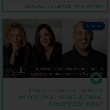
אלעד גרגיר - מייסד ומנכ"ל arcdb
29/04/2025
מאמרים
איך תבחרו את המעצבת והקבלן
המושלמים לשיפוץ הבא? הכירו את
השמות המובילים בענף