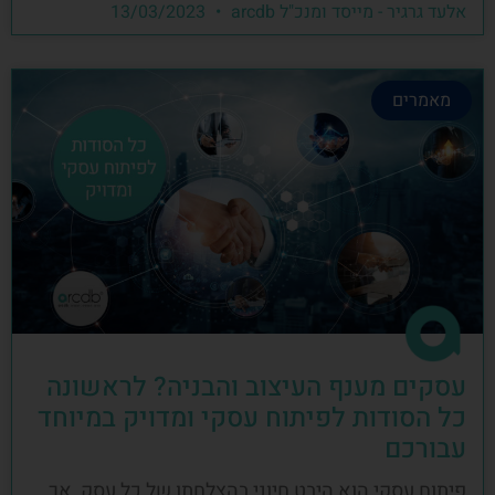
אלעד גרגיר - מייסד ומנכ"ל arcdb
13/03/2023
מאמרים
עסקים מענף העיצוב והבניה? לראשונה
כל הסודות לפיתוח עסקי ומדויק במיוחד
עבורכם
פיתוח עסקי הוא היבט חיוני בהצלחתו של כל עסק, אך