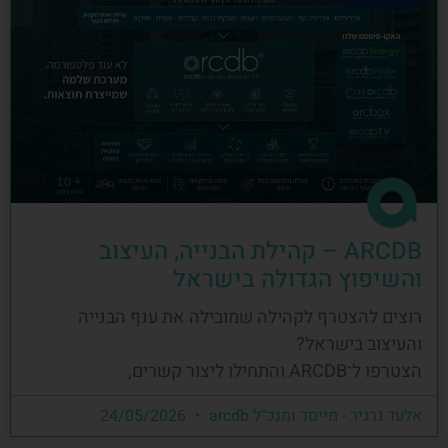
ARCDB – קהילת הבנייה, העיצוב
והשיפוץ הגדולה בישראל
רוצים להצטרף לקהילה שמובילה את ענף הבנייה
והעיצוב בישראל?
הצטרפו ל־ARCDB והתחילו ליצור קשרים,
אלעד גרגיר - מייסד ומנכ"ל arcdb
24/05/2026