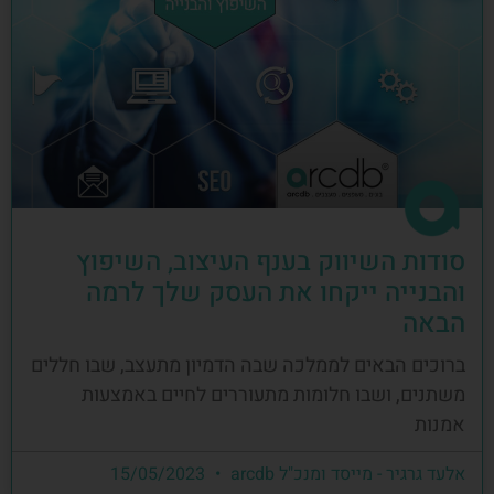
סודות השיווק בענף העיצוב, השיפוץ
והבנייה ייקחו את העסק שלך לרמה
הבאה
ברוכים הבאים לממלכה שבה הדמיון מתעצב, שבו חללים
משתנים, ושבו חלומות מתעוררים לחיים באמצעות
אמנות
אלעד גרגיר - מייסד ומנכ"ל arcdb
15/05/2023