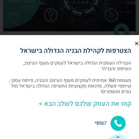
כיצד לבנות תוכנית שיווק לעסקים מענף
הצטרפות לקהילת הבניה הגדולה בישראל
העיצוב והבניה
הקהילה העסקית הגדולה בישראל לעסקים מענף העיצוב,
תוכנית שיווק הנה תוכנית כתובה, המהווה מפת דרכים
השיפוץ והבניה!
להשגת מטרות שיווקיות ספציפיות שהעסק צריך לבצע
מעטפת 360 אמיתית לעסקים מענף העיצוב והבניה, פיתוח עסקי,
שיתופי פעולה, סדנאות מקצועיות החשיפה הגדולה בישראל מול
אלעד גרגיר - מייסד ומנכ"ל arcdb
05/07/2023
בונים ומשפצים!
קחו את העסק שלכם לשלב הבא >
בניית קהילה ושיתופי פעולה
8567*