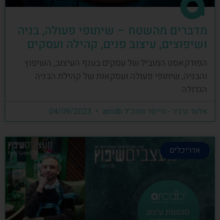
מדברים מהשטח – שיתופי פעולה, בניה
ושיפוצים, עיצוב פנים, קהילה ועסקים
הפודקאסט המוביל של עסקים בענף העיצוב, השיפוץ
והבניה, שיתופי פעולה ועסקאות של קהילת הבניה
הגדולה
אלעד גרגיר - מייסד ומנכ"ל arcdb
04/09/2023
אדריכלים