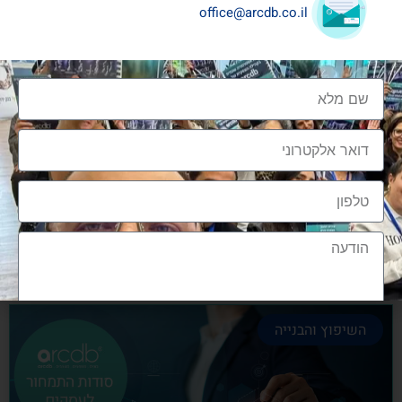
office@arcdb.co.il
שיתופי פעולה בענף העיצוב והבניה
שיתופי פעולה בענף העיצוב והבניה הם מתכון הכרחי
להצלחה, לנו בארכדיבי יש את הניסיון והיכולת
אלעד גרגיר - מייסד ומנכ"ל arcdb
28/06/2023
השיפוץ והבנייה
הצטרפות לקהילה