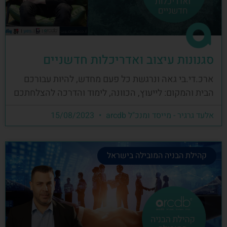
סגנונות עיצוב ואדריכלות חדשניים
ארכ.די.בי גאה ונרגשת כל פעם מחדש, להיות עבורכם
הבית והמקום: לייעוץ, הכוונה, לימוד והדרכה להצלחתכם
אלעד גרגיר - מייסד ומנכ"ל arcdb
15/08/2023
קהילת הבניה המובילה בישראל