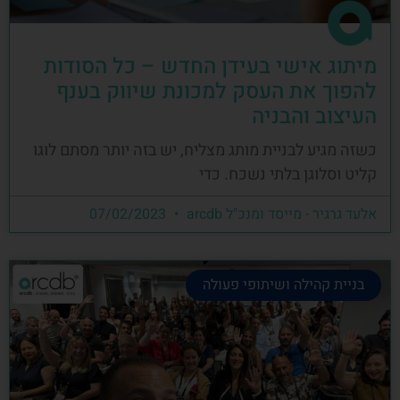
מיתוג אישי בעידן החדש – כל הסודות
להפוך את העסק למכונת שיווק בענף
העיצוב והבניה
כשזה מגיע לבניית מותג מצליח, יש בזה יותר מסתם לוגו
קליט וסלוגן בלתי נשכח. כדי
אלעד גרגיר - מייסד ומנכ"ל arcdb
07/02/2023
בניית קהילה ושיתופי פעולה