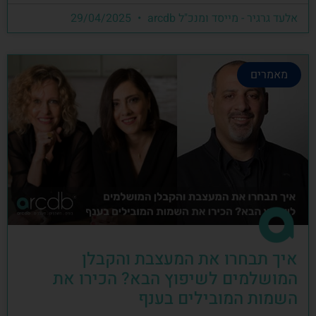
אלעד גרגיר - מייסד ומנכ"ל arcdb
29/04/2025
מאמרים
איך תבחרו את המעצבת והקבלן
המושלמים לשיפוץ הבא? הכירו את
השמות המובילים בענף