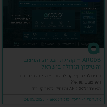
ARCDB – קהילת הבנייה, העיצוב
והשיפוץ הגדולה בישראל
רוצים להצטרף לקהילה שמובילה את ענף הבנייה
והעיצוב בישראל?
הצטרפו ל־ARCDB והתחילו ליצור קשרים,
אלעד גרגיר - מייסד ומנכ"ל arcdb
24/05/2026