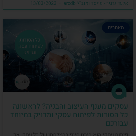
אלעד גרגיר - מייסד ומנכ"ל arcdb
13/03/2023
מאמרים
עסקים מענף העיצוב והבניה? לראשונה
כל הסודות לפיתוח עסקי ומדויק במיוחד
עבורכם
פיתוח עסקי הוא היבט חיוני בהצלחתו של כל עסק, אך