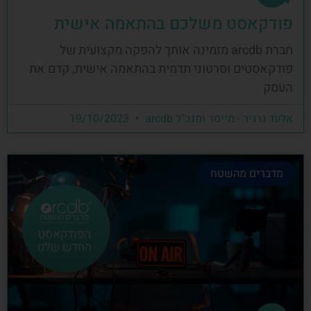
פודקאסט משלכם בהתאמה אישית
חברת arcdb מזמינה אותך להפקה מקצועית של
פודקאסטים וסרטוני תדמית בהתאמה אישית, קדם את
העסק
אלעד גרגיר - מייסד ומנכ"ל arcdb
19/10/2023
מדברים מהשטח