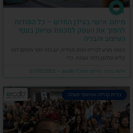
מיתוג אישי בעידן החדש – כל הסודות
להפוך את העסק למכונת שיווק בענף
העיצוב והבניה
כשזה מגיע לבניית מותג מצליח, יש בזה יותר מסתם לוגו
קליט וסלוגן בלתי נשכח. כדי
אלעד גרגיר - מייסד ומנכ"ל arcdb
07/02/2023
בניית קהילה ושיתופי פעולה