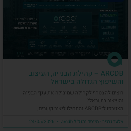
ARCDB – קהילת הבנייה, העיצוב
והשיפוץ הגדולה בישראל
רוצים להצטרף לקהילה שמובילה את ענף הבנייה
והעיצוב בישראל?
הצטרפו ל־ARCDB והתחילו ליצור קשרים,
אלעד גרגיר - מייסד ומנכ"ל arcdb
24/05/2026