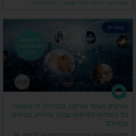
אלעד גרגיר - מייסד ומנכ"ל arcdb
13/03/2023
מאמרים
עסקים מענף העיצוב והבניה? לראשונה
כל הסודות לפיתוח עסקי ומדויק במיוחד
עבורכם
פיתוח עסקי הוא היבט חיוני בהצלחתו של כל עסק, אך