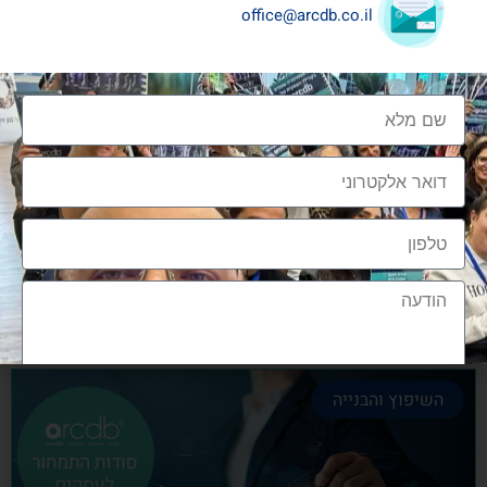
office@arcdb.co.il
שיתופי פעולה בענף העיצוב והבניה
שיתופי פעולה בענף העיצוב והבניה הם מתכון הכרחי
להצלחה, לנו בארכדיבי יש את הניסיון והיכולת
אלעד גרגיר - מייסד ומנכ"ל arcdb
28/06/2023
השיפוץ והבנייה
הצטרפות לקהילה