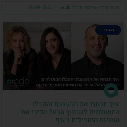
אלעד גרגיר - מייסד ומנכ"ל arcdb
29/04/2025
מאמרים
איך תבחרו את המעצבת והקבלן
המושלמים לשיפוץ הבא? הכירו את
השמות המובילים בענף