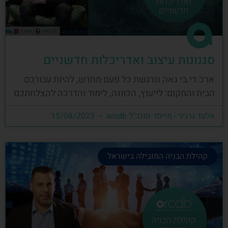
סגנונות עיצוב ואדריכלות חדשניים
ארכ.די.בי גאה ונרגשת כל פעם מחדש, להיות עבורכם
הבית והמקום: לייעוץ, הכוונה, לימוד והדרכה להצלחתכם
אלעד גרגיר - מייסד ומנכ"ל arcdb
15/08/2023
קהילת הבניה המובילה בישראל