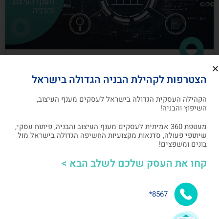
כיצד לבנות תוכנית שיווק לעסקים מענף
הצטרפות לקהילת הבניה הגדולה בישראל
העיצוב והבניה
הקהילה העסקית הגדולה בישראל לעסקים מענף העיצוב,
תוכנית שיווק הנה תוכנית כתובה, המהווה מפת דרכים
השיפוץ והבניה!
להשגת מטרות שיווקיות ספציפיות שהעסק צריך לבצע
מעטפת 360 אמיתית לעסקים מענף העיצוב והבניה, פיתוח עסקי,
שיתופי פעולה, סדנאות מקצועיות החשיפה הגדולה בישראל מול
אלעד גרגיר - מייסד ומנכ"ל arcdb
05/07/2023
בונים ומשפצים!
קחו את העסק שלכם לשלב הבא >
בניית קהילה ושיתופי פעולה
8567*