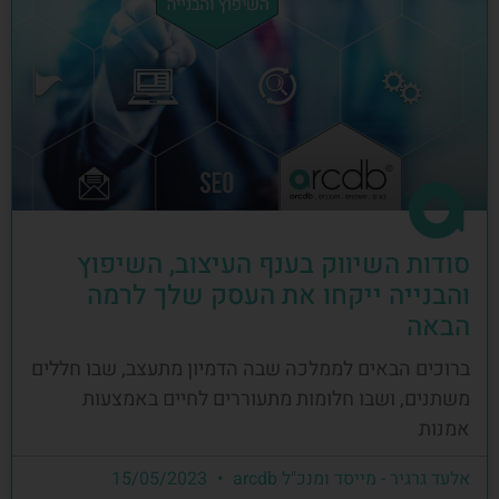
סודות השיווק בענף העיצוב, השיפוץ
והבנייה ייקחו את העסק שלך לרמה
הבאה
ברוכים הבאים לממלכה שבה הדמיון מתעצב, שבו חללים
משתנים, ושבו חלומות מתעוררים לחיים באמצעות
אמנות
אלעד גרגיר - מייסד ומנכ"ל arcdb
15/05/2023