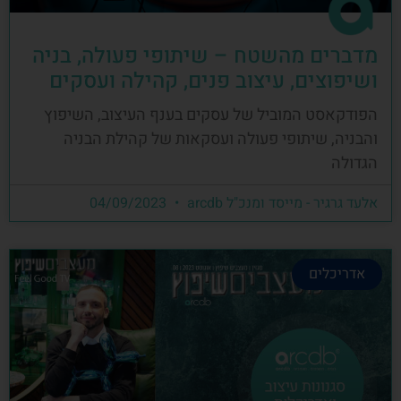
מדברים מהשטח – שיתופי פעולה, בניה
ושיפוצים, עיצוב פנים, קהילה ועסקים
הפודקאסט המוביל של עסקים בענף העיצוב, השיפוץ
והבניה, שיתופי פעולה ועסקאות של קהילת הבניה
הגדולה
אלעד גרגיר - מייסד ומנכ"ל arcdb
04/09/2023
אדריכלים