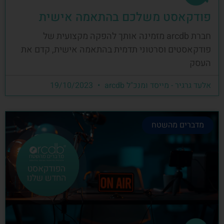
פודקאסט משלכם בהתאמה אישית
חברת arcdb מזמינה אותך להפקה מקצועית של
פודקאסטים וסרטוני תדמית בהתאמה אישית, קדם את
העסק
אלעד גרגיר - מייסד ומנכ"ל arcdb
19/10/2023
מדברים מהשטח