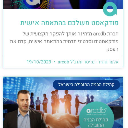
פודקאסט משלכם בהתאמה אישית
חברת arcdb מזמינה אותך להפקה מקצועית של
פודקאסטים וסרטוני תדמית בהתאמה אישית, קדם את
העסק
אלעד גרגיר - מייסד ומנכ"ל arcdb
19/10/2023
קהילת הבניה המובילה בישראל