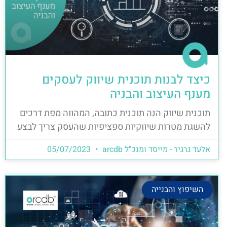
כיצד לבנות תוכנית שיווק לעסקים
מענף העיצוב והבניה
תוכנית שיווק הנה תוכנית כתובה, המהווה מפת דרכים
להשגת מטרות שיווקיות ספציפיות שהעסק צריך לבצע
אלעד גרגיר - מייסד ומנכ"ל arcdb
05/07/2023
השיפוץ והבנייה