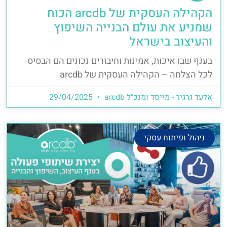
הקהילה העסקית של arcdb הכוח
שמניע את עולם הבנייה השיפוץ
והעיצוב בישראל
בענף שבו איכות, אמינות וחיבורים נכונים הם הבסיס
לכל הצלחה – הקהילה העסקית של arcdb
אלעד גרגיר - מייסד ומנכ"ל arcdb
29/04/2025
ניהול ופיתוח עסקי