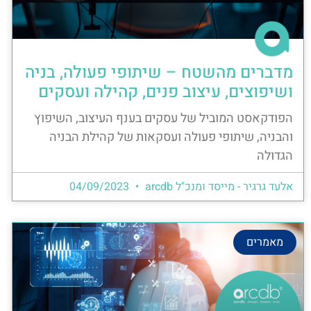
מדברים מהשטח – שיתופי פעולה, בניה
ושיפוצים, עיצוב פנים, קהילה ועסקים
הפודקאסט המוביל של עסקים בענף העיצוב, השיפוץ
והבניה, שיתופי פעולה ועסקאות של קהילת הבניה
הגדולה
אלעד גרגיר - מייסד ומנכ"ל arcdb
04/09/2023
מאמרים