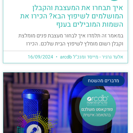
איך תבחרו את המעצבת והקבלן
המושלמים לשיפוץ הבא? הכירו את
השמות המובילים בענף
במאמר זה תלמדו איך לבחור מעצבת פנים מומלצת
וקבלן רשום מומלץ לשיפוץ הבית שלכם. הכירו
אלעד גרגיר - מייסד ומנכ"ל arcdb
16/09/2024
מדברים מהשטח