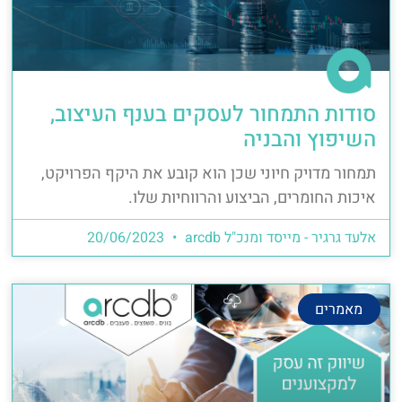
סודות התמחור לעסקים בענף העיצוב,
השיפוץ והבניה
תמחור מדויק חיוני שכן הוא קובע את היקף הפרויקט,
איכות החומרים, הביצוע והרווחיות שלו.
אלעד גרגיר - מייסד ומנכ"ל arcdb
20/06/2023
מאמרים