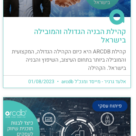
קהילת הבניה הגדולה והמובילה
בישראל
קהילת ARCDB היא כיום הקהילה הגדולה, המקצועית
והמובילה ביותר בתחום העיצוב, השיפוץ והבניה
בישראל. הקהילה
אלעד גרגיר - מייסד ומנכ"ל arcdb
01/08/2023
פיתוח עסקי