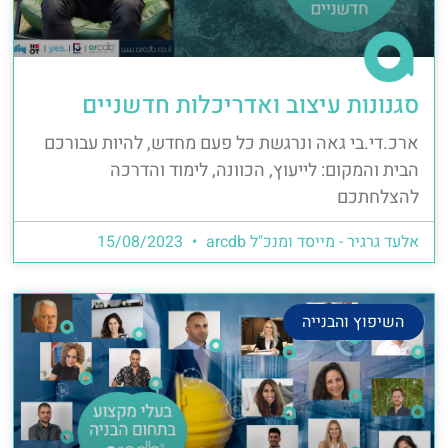
סגנונות עיצוב ואדריכלות חדשניים
ארכ.די.בי גאה ונרגשת כל פעם מחדש, להיות עבורכם
הבית והמקום: לייעוץ, הכוונה, לימוד והדרכה
להצלחתכם
אלעד גרגיר - מייסד ומנכ"ל arcdb
15/08/2023
השיפוץ והבנייה