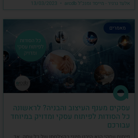
אלעד גרגיר - מייסד ומנכ"ל arcdb
13/03/2023
מאמרים
עסקים מענף העיצוב והבניה? לראשונה
כל הסודות לפיתוח עסקי ומדויק במיוחד
עבורכם
פיתוח עסקי הוא היבט חיוני בהצלחתו של כל עסק, אך