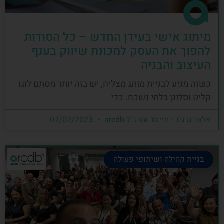
מיתוג אישי בעידן החדש – כל הסודות
להפוך את העסק למכונת שיווק בענף
העיצוב והבניה
כשזה מגיע לבניית מותג מצליח, יש בזה יותר מסתם לוגו
קליט וסלוגן בלתי נשכח. כדי
אלעד גרגיר - מייסד ומנכ"ל arcdb
07/02/2023
בניית קהילה ושיתופי פעולה