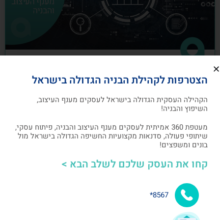
כיצד לבנות תוכנית שיווק לעסקים מענף
הצטרפות לקהילת הבניה הגדולה בישראל
העיצוב והבניה
הקהילה העסקית הגדולה בישראל לעסקים מענף העיצוב,
תוכנית שיווק הנה תוכנית כתובה, המהווה מפת דרכים
השיפוץ והבניה!
להשגת מטרות שיווקיות ספציפיות שהעסק צריך לבצע
מעטפת 360 אמיתית לעסקים מענף העיצוב והבניה, פיתוח עסקי,
שיתופי פעולה, סדנאות מקצועיות החשיפה הגדולה בישראל מול
אלעד גרגיר - מייסד ומנכ"ל arcdb
05/07/2023
בונים ומשפצים!
קחו את העסק שלכם לשלב הבא >
בניית קהילה ושיתופי פעולה
8567*