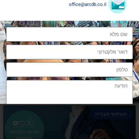
office@arcdb.co.il
שיתופי פעולה בענף העיצוב והבניה
שיתופי פעולה בענף העיצוב והבניה הם מתכון הכרחי
להצלחה, לנו בארכדיבי יש את הניסיון והיכולת
אלעד גרגיר - מייסד ומנכ"ל arcdb
28/06/2023
השיפוץ והבנייה
הצטרפות לקהילה