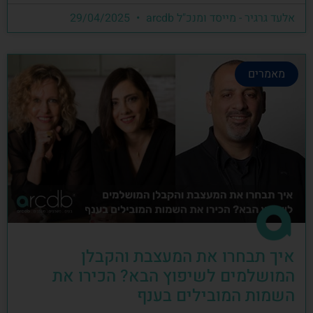
אלעד גרגיר - מייסד ומנכ"ל arcdb
29/04/2025
מאמרים
איך תבחרו את המעצבת והקבלן
המושלמים לשיפוץ הבא? הכירו את
השמות המובילים בענף