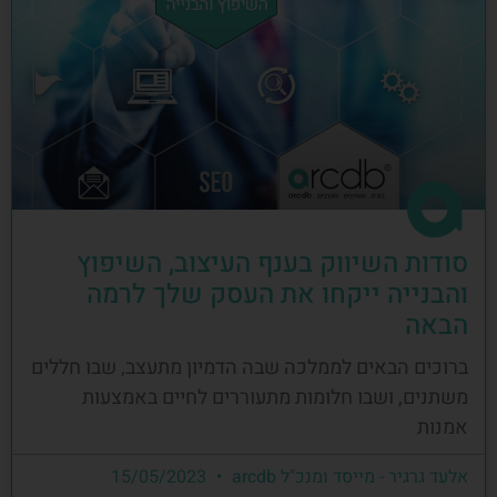
סודות השיווק בענף העיצוב, השיפוץ
והבנייה ייקחו את העסק שלך לרמה
הבאה
ברוכים הבאים לממלכה שבה הדמיון מתעצב, שבו חללים
משתנים, ושבו חלומות מתעוררים לחיים באמצעות
אמנות
אלעד גרגיר - מייסד ומנכ"ל arcdb
15/05/2023