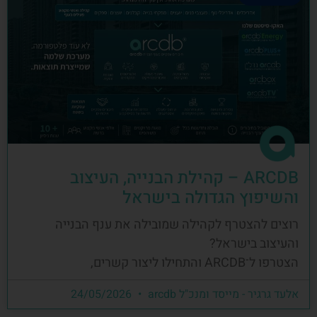
ARCDB – קהילת הבנייה, העיצוב
והשיפוץ הגדולה בישראל
רוצים להצטרף לקהילה שמובילה את ענף הבנייה
והעיצוב בישראל?
הצטרפו ל־ARCDB והתחילו ליצור קשרים,
אלעד גרגיר - מייסד ומנכ"ל arcdb
24/05/2026