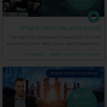
סגנונות עיצוב ואדריכלות חדשניים
ארכ.די.בי גאה ונרגשת כל פעם מחדש, להיות עבורכם
הבית והמקום: לייעוץ, הכוונה, לימוד והדרכה להצלחתכם
אלעד גרגיר - מייסד ומנכ"ל arcdb
15/08/2023
קהילת הבניה המובילה בישראל