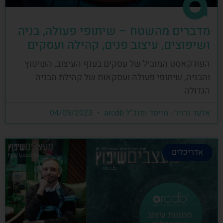
מדברים מהשטח – שיתופי פעולה, בניה
ושיפוצים, עיצוב פנים, קהילה ועסקים
הפודקאסט המוביל של עסקים בענף העיצוב, השיפוץ
והבניה, שיתופי פעולה ועסקאות של קהילת הבניה
הגדולה
אלעד גרגיר - מייסד ומנכ"ל arcdb
04/09/2023
אדריכלים