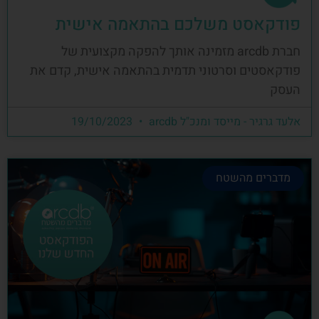
פודקאסט משלכם בהתאמה אישית
חברת arcdb מזמינה אותך להפקה מקצועית של
פודקאסטים וסרטוני תדמית בהתאמה אישית, קדם את
העסק
אלעד גרגיר - מייסד ומנכ"ל arcdb
19/10/2023
מדברים מהשטח