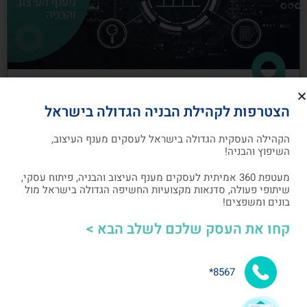
כיצד לבנות תוכנית שיווק לעסקים מענף
הצטרפות לקהילת הבניה הגדולה בישראל
העיצוב והבניה
הקהילה העסקית הגדולה בישראל לעסקים מענף העיצוב,
תוכנית שיווק הנה תוכנית כתובה, המהווה מפת דרכים
השיפוץ והבניה!
להשגת מטרות שיווקיות ספציפיות שהעסק צריך לבצע
מעטפת 360 אמיתית לעסקים מענף העיצוב והבניה, פיתוח עסקי,
שיתופי פעולה, סדנאות מקצועיות החשיפה הגדולה בישראל מול
אלעד גרגיר - מייסד ומנכ"ל arcdb
05/07/2023
בונים ומשפצים!
קחו את העסק שלכם לשלב הבא >
בניית קהילה ושיתופי פעולה
8567*