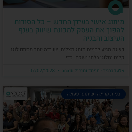
מיתוג אישי בעידן החדש – כל הסודות
להפוך את העסק למכונת שיווק בענף
העיצוב והבניה
כשזה מגיע לבניית מותג מצליח, יש בזה יותר מסתם לוגו
קליט וסלוגן בלתי נשכח. כדי
אלעד גרגיר - מייסד ומנכ"ל arcdb
07/02/2023
בניית קהילה ושיתופי פעולה