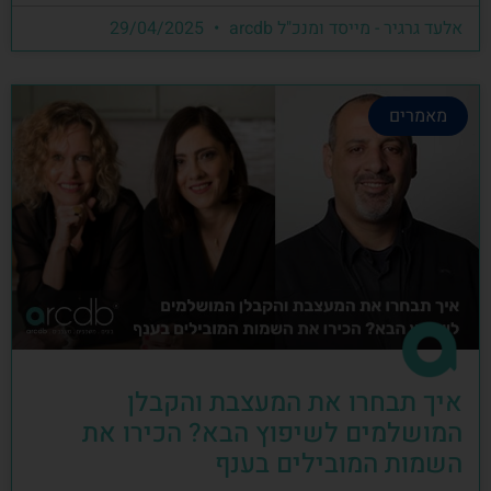
אלעד גרגיר - מייסד ומנכ"ל arcdb
29/04/2025
מאמרים
איך תבחרו את המעצבת והקבלן
המושלמים לשיפוץ הבא? הכירו את
השמות המובילים בענף