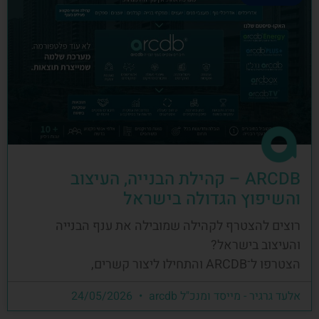
ARCDB – קהילת הבנייה, העיצוב
והשיפוץ הגדולה בישראל
רוצים להצטרף לקהילה שמובילה את ענף הבנייה
והעיצוב בישראל?
הצטרפו ל־ARCDB והתחילו ליצור קשרים,
אלעד גרגיר - מייסד ומנכ"ל arcdb
24/05/2026