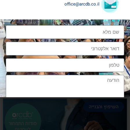
office@arcdb.co.il
שיתופי פעולה בענף העיצוב והבניה
שיתופי פעולה בענף העיצוב והבניה הם מתכון הכרחי
להצלחה, לנו בארכדיבי יש את הניסיון והיכולת
אלעד גרגיר - מייסד ומנכ"ל arcdb
28/06/2023
השיפוץ והבנייה
הצטרפות לקהילה