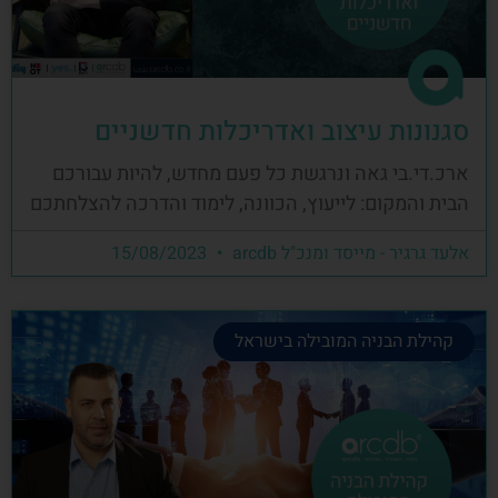
סגנונות עיצוב ואדריכלות חדשניים
ארכ.די.בי גאה ונרגשת כל פעם מחדש, להיות עבורכם
הבית והמקום: לייעוץ, הכוונה, לימוד והדרכה להצלחתכם
אלעד גרגיר - מייסד ומנכ"ל arcdb
15/08/2023
קהילת הבניה המובילה בישראל