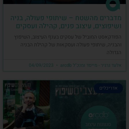
מדברים מהשטח – שיתופי פעולה, בניה
ושיפוצים, עיצוב פנים, קהילה ועסקים
הפודקאסט המוביל של עסקים בענף העיצוב, השיפוץ
והבניה, שיתופי פעולה ועסקאות של קהילת הבניה
הגדולה
אלעד גרגיר - מייסד ומנכ"ל arcdb
04/09/2023
אדריכלים