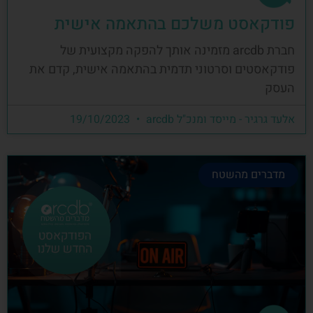
פודקאסט משלכם בהתאמה אישית
חברת arcdb מזמינה אותך להפקה מקצועית של
פודקאסטים וסרטוני תדמית בהתאמה אישית, קדם את
העסק
אלעד גרגיר - מייסד ומנכ"ל arcdb
19/10/2023
מדברים מהשטח