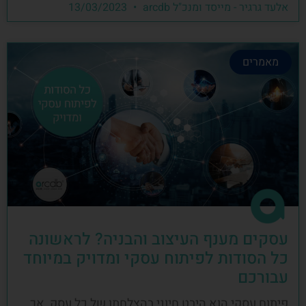
אלעד גרגיר - מייסד ומנכ"ל arcdb
13/03/2023
מאמרים
עסקים מענף העיצוב והבניה? לראשונה
כל הסודות לפיתוח עסקי ומדויק במיוחד
עבורכם
פיתוח עסקי הוא היבט חיוני בהצלחתו של כל עסק, אך