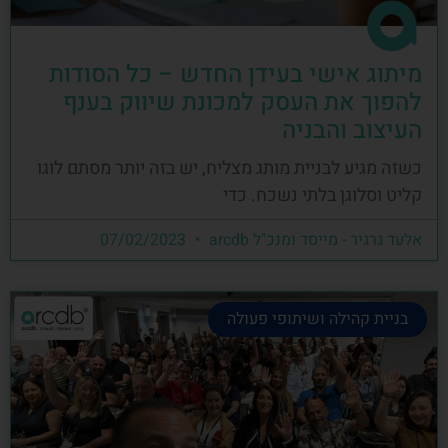
מיתוג אישי בעידן החדש – כל הסודות
להפוך את העסק למכונת שיווק בענף
העיצוב והבניה
כשזה מגיע לבניית מותג מצליח, יש בזה יותר מסתם לוגו
קליט וסלוגן בלתי נשכח. כדי
אלעד גרגיר - מייסד ומנכ"ל arcdb
07/02/2023
בניית קהילה ושיתופי פעולה