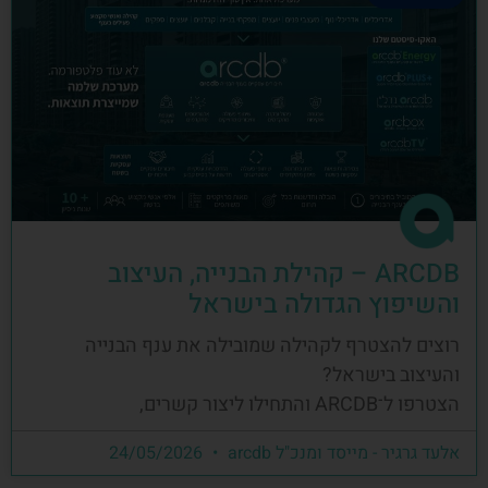
ARCDB – קהילת הבנייה, העיצוב
והשיפוץ הגדולה בישראל
רוצים להצטרף לקהילה שמובילה את ענף הבנייה
והעיצוב בישראל?
הצטרפו ל־ARCDB והתחילו ליצור קשרים,
אלעד גרגיר - מייסד ומנכ"ל arcdb
24/05/2026