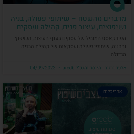
מדברים מהשטח – שיתופי פעולה, בניה
ושיפוצים, עיצוב פנים, קהילה ועסקים
הפודקאסט המוביל של עסקים בענף העיצוב, השיפוץ
והבניה, שיתופי פעולה ועסקאות של קהילת הבניה
הגדולה
אלעד גרגיר - מייסד ומנכ"ל arcdb
04/09/2023
אדריכלים