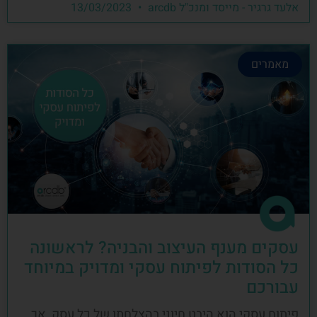
אלעד גרגיר - מייסד ומנכ"ל arcdb
13/03/2023
מאמרים
עסקים מענף העיצוב והבניה? לראשונה
כל הסודות לפיתוח עסקי ומדויק במיוחד
עבורכם
פיתוח עסקי הוא היבט חיוני בהצלחתו של כל עסק, אך