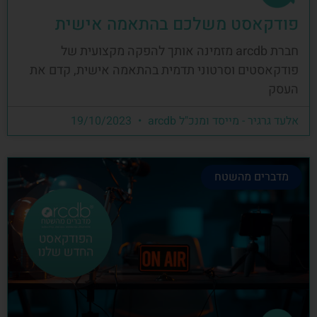
פודקאסט משלכם בהתאמה אישית
חברת arcdb מזמינה אותך להפקה מקצועית של
פודקאסטים וסרטוני תדמית בהתאמה אישית, קדם את
העסק
אלעד גרגיר - מייסד ומנכ"ל arcdb
19/10/2023
מדברים מהשטח