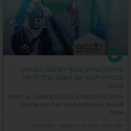
סודות השיווק בענף העיצוב, השיפוץ
והבנייה ייקחו את העסק שלך לרמה
הבאה
ברוכים הבאים לממלכה שבה הדמיון מתעצב, שבו חללים
משתנים, ושבו חלומות מתעוררים לחיים באמצעות
אמנות
אלעד גרגיר - מייסד ומנכ"ל arcdb
15/05/2023