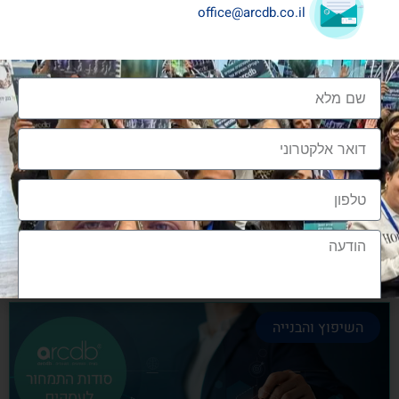
office@arcdb.co.il
שיתופי פעולה בענף העיצוב והבניה
שיתופי פעולה בענף העיצוב והבניה הם מתכון הכרחי
להצלחה, לנו בארכדיבי יש את הניסיון והיכולת
אלעד גרגיר - מייסד ומנכ"ל arcdb
28/06/2023
השיפוץ והבנייה
הצטרפות לקהילה