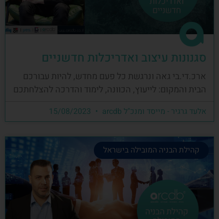
סגנונות עיצוב ואדריכלות חדשניים
ארכ.די.בי גאה ונרגשת כל פעם מחדש, להיות עבורכם
הבית והמקום: לייעוץ, הכוונה, לימוד והדרכה להצלחתכם
אלעד גרגיר - מייסד ומנכ"ל arcdb
15/08/2023
קהילת הבניה המובילה בישראל