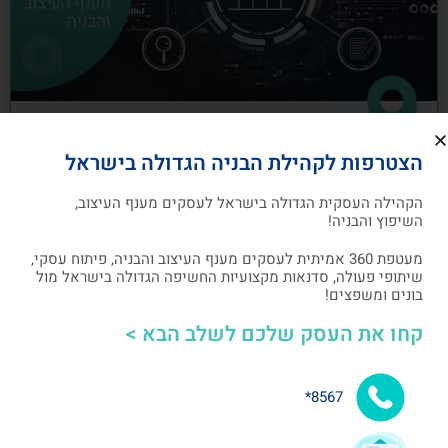
כיצד לבנות תוכנית שיווק לעסקים מענף
הצטרפות לקהילת הבניה הגדולה בישראל
העיצוב והבניה
הקהילה העסקית הגדולה בישראל לעסקים מענף העיצוב,
תוכנית שיווק הנה תוכנית כתובה, המהווה מפת דרכים
השיפוץ והבניה!
להשגת מטרות שיווקיות ספציפיות שהעסק צריך לבצע
מעטפת 360 אמיתית לעסקים מענף העיצוב והבניה, פיתוח עסקי,
שיתופי פעולה, סדנאות מקצועיות החשיפה הגדולה בישראל מול
אלעד גרגיר - מייסד ומנכ"ל arcdb
05/07/2023
בונים ומשפצים!
קחו את העסק שלכם לשלב הבא >
בניית קהילה ושיתופי פעולה
8567*