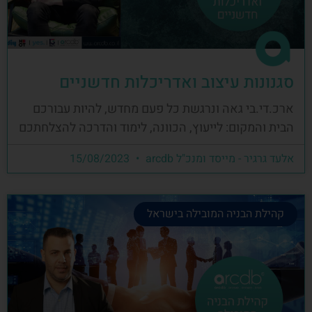
סגנונות עיצוב ואדריכלות חדשניים
ארכ.די.בי גאה ונרגשת כל פעם מחדש, להיות עבורכם
הבית והמקום: לייעוץ, הכוונה, לימוד והדרכה להצלחתכם
אלעד גרגיר - מייסד ומנכ"ל arcdb
15/08/2023
קהילת הבניה המובילה בישראל