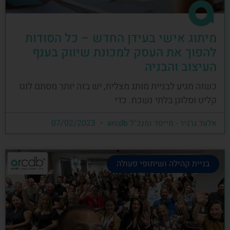
מיתוג אישי בעידן החדש – כל הסודות
להפוך את העסק למכונת שיווק בענף
העיצוב והבניה
כשזה מגיע לבניית מותג מצליח, יש בזה יותר מסתם לוגו
קליט וסלוגן בלתי נשכח. כדי
אלעד גרגיר - מייסד ומנכ"ל arcdb
07/02/2023
בניית קהילה ושיתופי פעולה