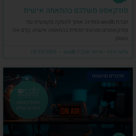
פודקאסט משלכם בהתאמה אישית
חברת arcdb מזמינה אותך להפקה מקצועית של
פודקאסטים וסרטוני תדמית בהתאמה אישית, קדם את
העסק
אלעד גרגיר - מייסד ומנכ"ל arcdb
19/10/2023
מדברים מהשטח