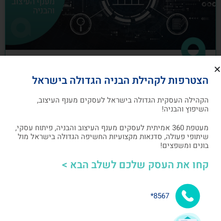
כיצד לבנות תוכנית שיווק לעסקים מענף
הצטרפות לקהילת הבניה הגדולה בישראל
העיצוב והבניה
הקהילה העסקית הגדולה בישראל לעסקים מענף העיצוב,
תוכנית שיווק הנה תוכנית כתובה, המהווה מפת דרכים
השיפוץ והבניה!
להשגת מטרות שיווקיות ספציפיות שהעסק צריך לבצע
מעטפת 360 אמיתית לעסקים מענף העיצוב והבניה, פיתוח עסקי,
שיתופי פעולה, סדנאות מקצועיות החשיפה הגדולה בישראל מול
אלעד גרגיר - מייסד ומנכ"ל arcdb
05/07/2023
בונים ומשפצים!
קחו את העסק שלכם לשלב הבא >
בניית קהילה ושיתופי פעולה
8567*