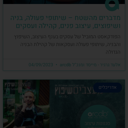
מדברים מהשטח – שיתופי פעולה, בניה
ושיפוצים, עיצוב פנים, קהילה ועסקים
הפודקאסט המוביל של עסקים בענף העיצוב, השיפוץ
והבניה, שיתופי פעולה ועסקאות של קהילת הבניה
הגדולה
אלעד גרגיר - מייסד ומנכ"ל arcdb
04/09/2023
אדריכלים