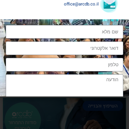
office@arcdb.co.il
שיתופי פעולה בענף העיצוב והבניה
שיתופי פעולה בענף העיצוב והבניה הם מתכון הכרחי
להצלחה, לנו בארכדיבי יש את הניסיון והיכולת
אלעד גרגיר - מייסד ומנכ"ל arcdb
28/06/2023
השיפוץ והבנייה
הצטרפות לקהילה