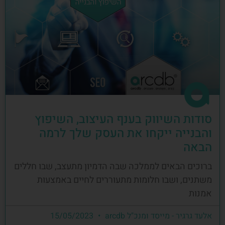
סודות השיווק בענף העיצוב, השיפוץ
והבנייה ייקחו את העסק שלך לרמה
הבאה
ברוכים הבאים לממלכה שבה הדמיון מתעצב, שבו חללים
משתנים, ושבו חלומות מתעוררים לחיים באמצעות
אמנות
אלעד גרגיר - מייסד ומנכ"ל arcdb
15/05/2023