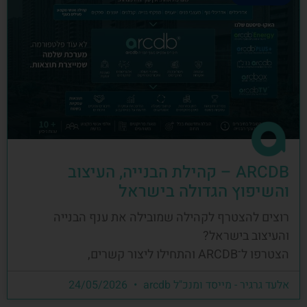
ARCDB – קהילת הבנייה, העיצוב
והשיפוץ הגדולה בישראל
רוצים להצטרף לקהילה שמובילה את ענף הבנייה
והעיצוב בישראל?
הצטרפו ל־ARCDB והתחילו ליצור קשרים,
אלעד גרגיר - מייסד ומנכ"ל arcdb
24/05/2026