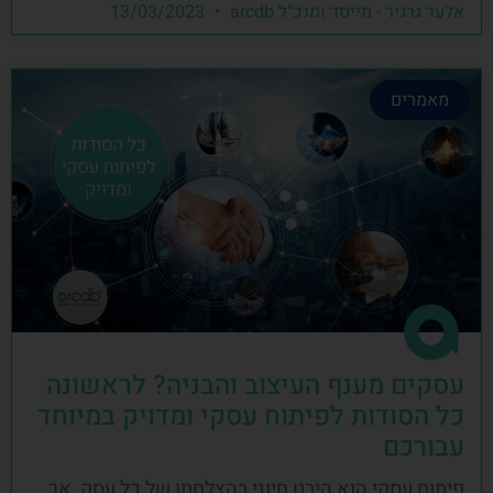
אלעד גרגיר - מייסד ומנכ"ל arcdb
13/03/2023
מאמרים
עסקים מענף העיצוב והבניה? לראשונה
כל הסודות לפיתוח עסקי ומדויק במיוחד
עבורכם
פיתוח עסקי הוא היבט חיוני בהצלחתו של כל עסק, אך