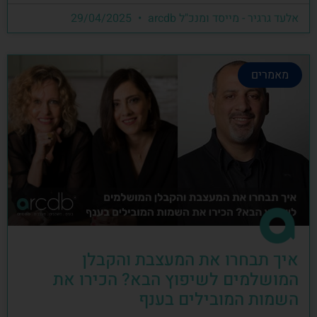
אלעד גרגיר - מייסד ומנכ"ל arcdb
29/04/2025
מאמרים
איך תבחרו את המעצבת והקבלן
המושלמים לשיפוץ הבא? הכירו את
השמות המובילים בענף