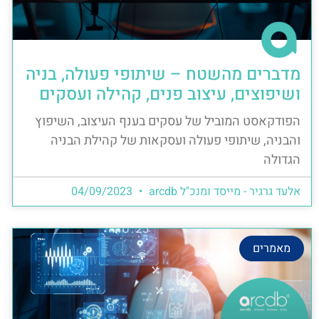
מדברים מהשטח – שיתופי פעולה, בניה
ושיפוצים, עיצוב פנים, קהילה ועסקים
הפודקאסט המוביל של עסקים בענף העיצוב, השיפוץ
והבניה, שיתופי פעולה ועסקאות של קהילת הבניה
הגדולה
אלעד גרגיר - מייסד ומנכ"ל arcdb
04/09/2023
מאמרים