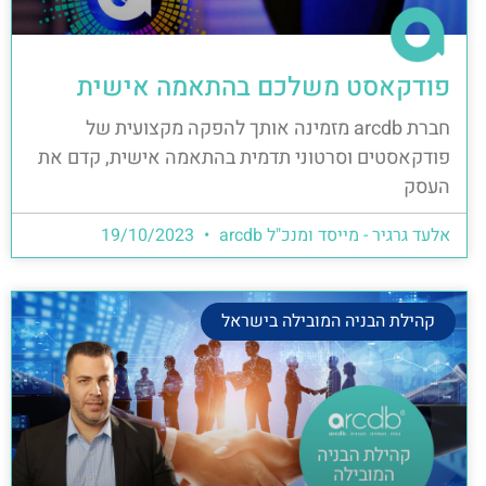
פודקאסט משלכם בהתאמה אישית
חברת arcdb מזמינה אותך להפקה מקצועית של
פודקאסטים וסרטוני תדמית בהתאמה אישית, קדם את
העסק
אלעד גרגיר - מייסד ומנכ"ל arcdb
19/10/2023
קהילת הבניה המובילה בישראל