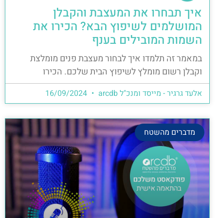
איך תבחרו את המעצבת והקבלן
המושלמים לשיפוץ הבא? הכירו את
השמות המובילים בענף
במאמר זה תלמדו איך לבחור מעצבת פנים מומלצת
וקבלן רשום מומלץ לשיפוץ הבית שלכם. הכירו
אלעד גרגיר - מייסד ומנכ"ל arcdb
16/09/2024
מדברים מהשטח