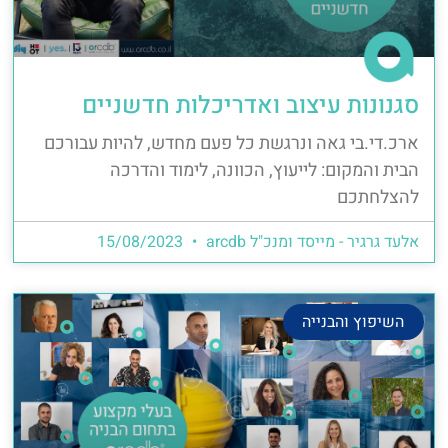
סגנונות עיצוב ואדריכלות חדשניים
ארכ.די.בי גאה ונרגשת כל פעם מחדש, להיות עבורכם
הבית והמקום: לייעוץ, הכוונה, לימוד והדרכה
להצלחתכם
אלעד גרגיר - מייסד ומנכ"ל arcdb
15/08/2023
השיפוץ והבנייה