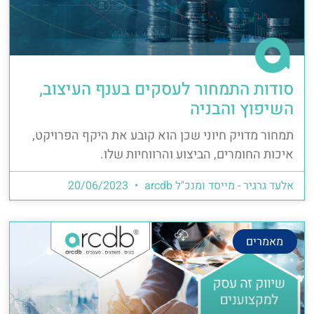
סודות התמחור לעסקים בענף העיצוב,
השיפוץ והבניה
תמחור מדויק חיוני שכן הוא קובע את היקף הפרויקט,
איכות החומרים, הביצוע והרווחיות שלו.
אלעד גרגיר - מייסד ומנכ"ל arcdb
20/06/2023
מאמרים