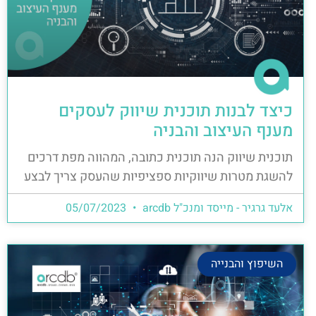
כיצד לבנות תוכנית שיווק לעסקים
מענף העיצוב והבניה
תוכנית שיווק הנה תוכנית כתובה, המהווה מפת דרכים
להשגת מטרות שיווקיות ספציפיות שהעסק צריך לבצע
אלעד גרגיר - מייסד ומנכ"ל arcdb
05/07/2023
השיפוץ והבנייה