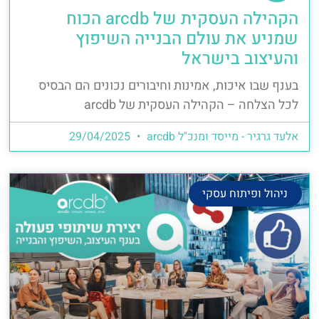
הקהילה העסקית של arcdb הכוח
שמניע את עולם הבנייה השיפוץ
והעיצוב בישראל
בענף שבו איכות, אמינות וחיבורים נכונים הם הבסיס
לכל הצלחה – הקהילה העסקית של arcdb
אלעד גרגיר - מייסד ומנכ"ל arcdb
29/04/2025
ניהול ופיתוח עסקי