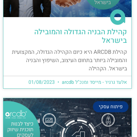
קהילת הבניה הגדולה והמובילה
בישראל
קהילת ARCDB היא כיום הקהילה הגדולה, המקצועית
והמובילה ביותר בתחום העיצוב, השיפוץ והבניה
בישראל. הקהילה
אלעד גרגיר - מייסד ומנכ"ל arcdb
01/08/2023
פיתוח עסקי