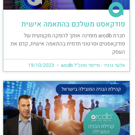
פודקאסט משלכם בהתאמה אישית
חברת arcdb מזמינה אותך להפקה מקצועית של
פודקאסטים וסרטוני תדמית בהתאמה אישית, קדם את
העסק
אלעד גרגיר - מייסד ומנכ"ל arcdb
19/10/2023
קהילת הבניה המובילה בישראל