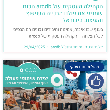
הקהילה העסקית של arcdb הכוח
שמניע את עולם הבנייה השיפוץ
והעיצוב בישראל
בענף שבו איכות, אמינות וחיבורים נכונים הם הבסיס
לכל הצלחה – הקהילה העסקית של arcdb
אלעד גרגיר - מייסד ומנכ"ל arcdb
29/04/2025
ניהול ופיתוח עסקי