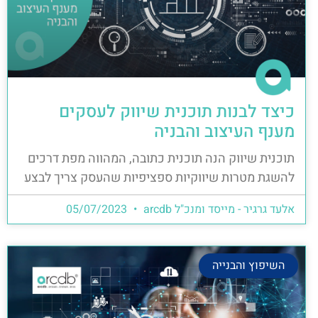
כיצד לבנות תוכנית שיווק לעסקים
מענף העיצוב והבניה
תוכנית שיווק הנה תוכנית כתובה, המהווה מפת דרכים
להשגת מטרות שיווקיות ספציפיות שהעסק צריך לבצע
אלעד גרגיר - מייסד ומנכ"ל arcdb
05/07/2023
השיפוץ והבנייה