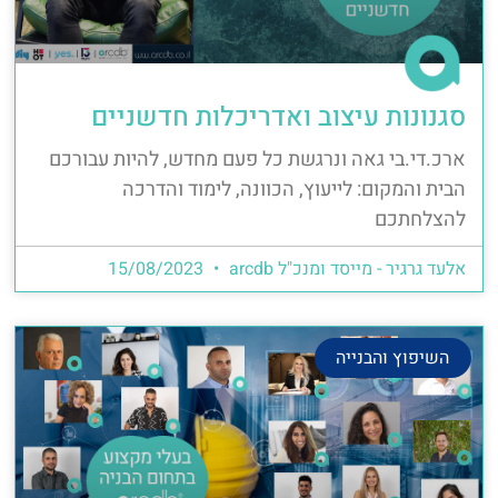
סגנונות עיצוב ואדריכלות חדשניים
ארכ.די.בי גאה ונרגשת כל פעם מחדש, להיות עבורכם
הבית והמקום: לייעוץ, הכוונה, לימוד והדרכה
להצלחתכם
אלעד גרגיר - מייסד ומנכ"ל arcdb
15/08/2023
השיפוץ והבנייה