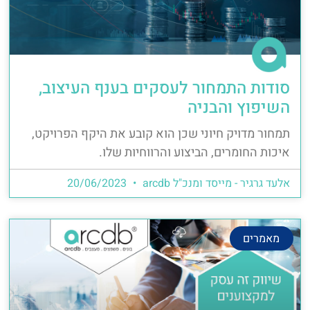
סודות התמחור לעסקים בענף העיצוב,
השיפוץ והבניה
תמחור מדויק חיוני שכן הוא קובע את היקף הפרויקט,
איכות החומרים, הביצוע והרווחיות שלו.
אלעד גרגיר - מייסד ומנכ"ל arcdb
20/06/2023
מאמרים