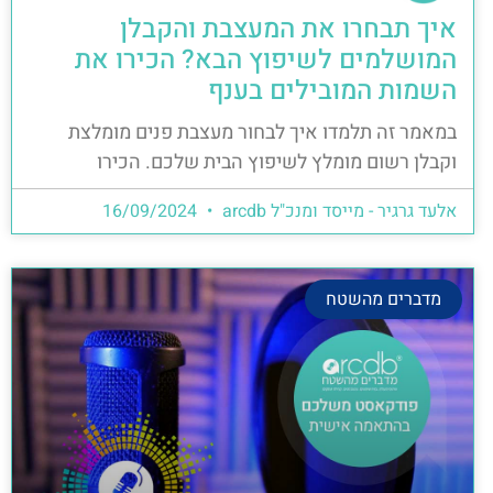
איך תבחרו את המעצבת והקבלן
המושלמים לשיפוץ הבא? הכירו את
השמות המובילים בענף
במאמר זה תלמדו איך לבחור מעצבת פנים מומלצת
וקבלן רשום מומלץ לשיפוץ הבית שלכם. הכירו
אלעד גרגיר - מייסד ומנכ"ל arcdb
16/09/2024
מדברים מהשטח