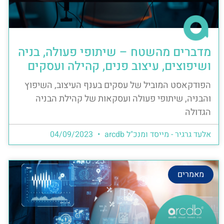
מדברים מהשטח – שיתופי פעולה, בניה
ושיפוצים, עיצוב פנים, קהילה ועסקים
הפודקאסט המוביל של עסקים בענף העיצוב, השיפוץ
והבניה, שיתופי פעולה ועסקאות של קהילת הבניה
הגדולה
אלעד גרגיר - מייסד ומנכ"ל arcdb
04/09/2023
מאמרים