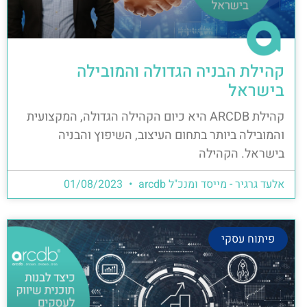
קהילת הבניה הגדולה והמובילה
בישראל
קהילת ARCDB היא כיום הקהילה הגדולה, המקצועית
והמובילה ביותר בתחום העיצוב, השיפוץ והבניה
בישראל. הקהילה
אלעד גרגיר - מייסד ומנכ"ל arcdb
01/08/2023
פיתוח עסקי