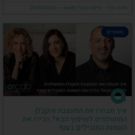
אלעד גרגיר - מייסד ומנכ"ל arcdb
29/04/2025
מאמרים
איך תבחרו את המעצבת והקבלן
המושלמים לשיפוץ הבא? הכירו את
השמות המובילים בענף