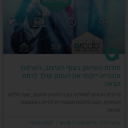
סודות השיווק בענף העיצוב, השיפוץ
והבנייה ייקחו את העסק שלך לרמה
הבאה
ברוכים הבאים לממלכה שבה הדמיון מתעצב, שבו חללים
משתנים, ושבו חלומות מתעוררים לחיים באמצעות
אמנות
אלעד גרגיר - מייסד ומנכ"ל arcdb
15/05/2023