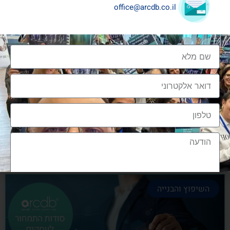
office@arcdb.co.il
שיתופי פעולה בענף העיצוב והבניה
שיתופי פעולה בענף העיצוב והבניה הם מתכון הכרחי
להצלחה, לנו בארכדיבי יש את הניסיון והיכולת
אלעד גרגיר - מייסד ומנכ"ל arcdb
28/06/2023
השיפוץ והבנייה
הצטרפות לקהילה