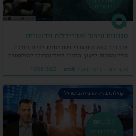
סגנונות עיצוב ואדריכלות חדשניים
ארכ.די.בי גאה ונרגשת כל פעם מחדש, להיות עבורכם
הבית והמקום: לייעוץ, הכוונה, לימוד והדרכה להצלחתכם
אלעד גרגיר - מייסד ומנכ"ל arcdb
15/08/2023
קהילת הבניה המובילה בישראל