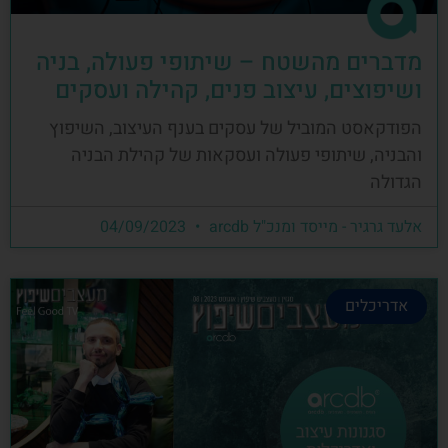
מדברים מהשטח – שיתופי פעולה, בניה
ושיפוצים, עיצוב פנים, קהילה ועסקים
הפודקאסט המוביל של עסקים בענף העיצוב, השיפוץ
והבניה, שיתופי פעולה ועסקאות של קהילת הבניה
הגדולה
אלעד גרגיר - מייסד ומנכ"ל arcdb
04/09/2023
אדריכלים