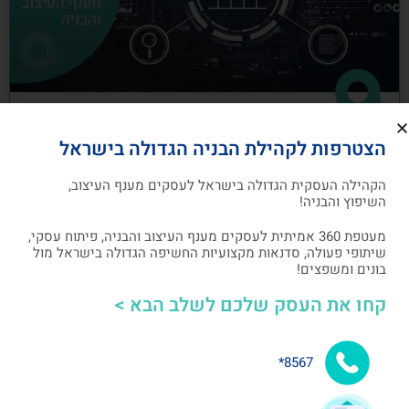
כיצד לבנות תוכנית שיווק לעסקים מענף
הצטרפות לקהילת הבניה הגדולה בישראל
העיצוב והבניה
הקהילה העסקית הגדולה בישראל לעסקים מענף העיצוב,
תוכנית שיווק הנה תוכנית כתובה, המהווה מפת דרכים
השיפוץ והבניה!
להשגת מטרות שיווקיות ספציפיות שהעסק צריך לבצע
מעטפת 360 אמיתית לעסקים מענף העיצוב והבניה, פיתוח עסקי,
שיתופי פעולה, סדנאות מקצועיות החשיפה הגדולה בישראל מול
אלעד גרגיר - מייסד ומנכ"ל arcdb
05/07/2023
בונים ומשפצים!
קחו את העסק שלכם לשלב הבא >
בניית קהילה ושיתופי פעולה
8567*