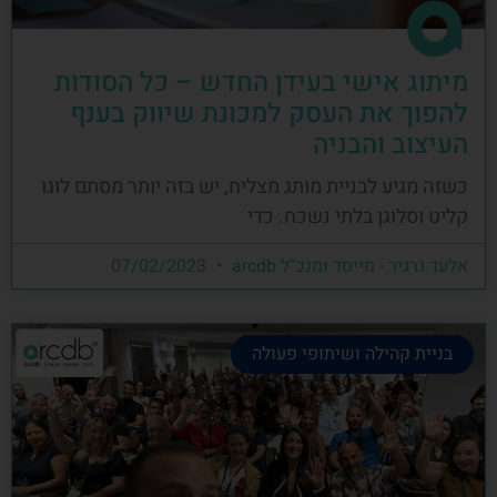
מיתוג אישי בעידן החדש – כל הסודות
להפוך את העסק למכונת שיווק בענף
העיצוב והבניה
כשזה מגיע לבניית מותג מצליח, יש בזה יותר מסתם לוגו
קליט וסלוגן בלתי נשכח. כדי
אלעד גרגיר - מייסד ומנכ"ל arcdb
07/02/2023
בניית קהילה ושיתופי פעולה