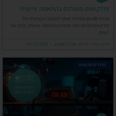
פודקאסט משלכם בהתאמה אישית
חברת arcdb מזמינה אותך להפקה מקצועית של
פודקאסטים וסרטוני תדמית בהתאמה אישית, קדם את
העסק
אלעד גרגיר - מייסד ומנכ"ל arcdb
19/10/2023
מדברים מהשטח