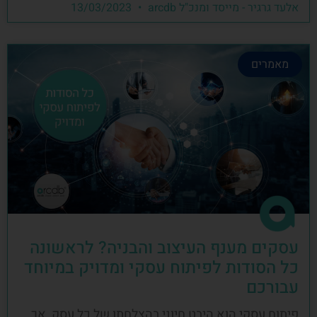
אלעד גרגיר - מייסד ומנכ"ל arcdb
13/03/2023
מאמרים
עסקים מענף העיצוב והבניה? לראשונה
כל הסודות לפיתוח עסקי ומדויק במיוחד
עבורכם
פיתוח עסקי הוא היבט חיוני בהצלחתו של כל עסק, אך