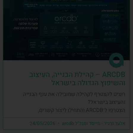
ARCDB – קהילת הבנייה, העיצוב
והשיפוץ הגדולה בישראל
רוצים להצטרף לקהילה שמובילה את ענף הבנייה
והעיצוב בישראל?
הצטרפו ל־ARCDB והתחילו ליצור קשרים,
אלעד גרגיר - מייסד ומנכ"ל arcdb
24/05/2026