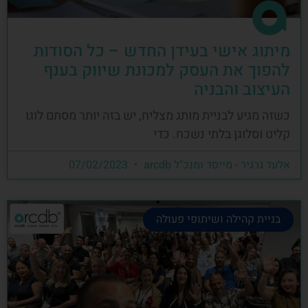
מיתוג אישי בעידן החדש – כל הסודות
להפוך את העסק למכונת שיווק בענף
העיצוב והבניה
כשזה מגיע לבניית מותג מצליח, יש בזה יותר מסתם לוגו
קליט וסלוגן בלתי נשכח. כדי
אלעד גרגיר - מייסד ומנכ"ל arcdb
07/02/2023
בניית קהילה ושיתופי פעולה