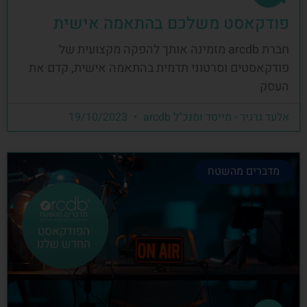
פודקאסט משלכם בהתאמה אישית
חברת arcdb מזמינה אותך להפקה מקצועית של
פודקאסטים וסרטוני תדמית בהתאמה אישית, קדם את
העסק
אלעד גרגיר - מייסד ומנכ"ל arcdb
19/10/2023
מדברים מהשטח