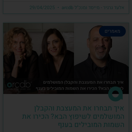
אלעד גרגיר - מייסד ומנכ"ל arcdb
29/04/2025
מאמרים
איך תבחרו את המעצבת והקבלן
המושלמים לשיפוץ הבא? הכירו את
השמות המובילים בענף