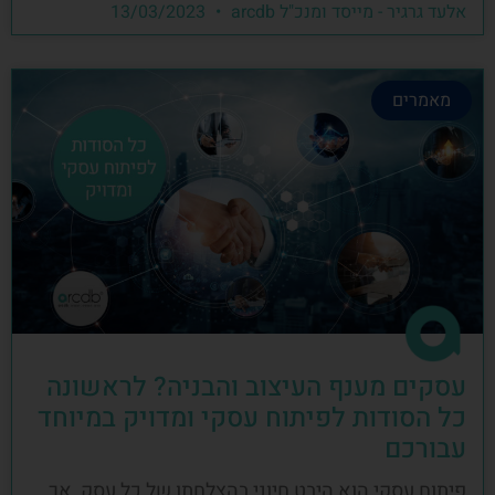
אלעד גרגיר - מייסד ומנכ"ל arcdb
13/03/2023
מאמרים
עסקים מענף העיצוב והבניה? לראשונה
כל הסודות לפיתוח עסקי ומדויק במיוחד
עבורכם
פיתוח עסקי הוא היבט חיוני בהצלחתו של כל עסק, אך