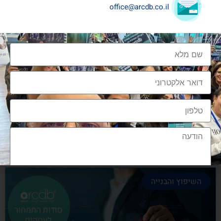
office@arcdb.co.il
שיתופי פעולה בענף העיצוב והבניה
שיתופי פעולה בענף העיצוב והבניה הם מתכון הכרחי
להצלחה, לנו בארכדיבי יש את הניסיון והיכולת
אלעד גרגיר - מייסד ומנכ"ל arcdb
28/06/2023
השיפוץ והבנייה
הצטרפות לקהילה