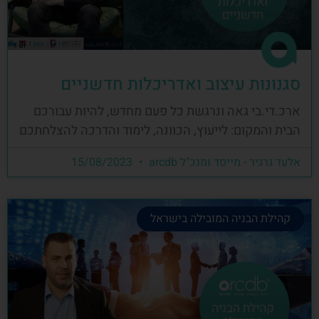
סגנונות עיצוב ואדריכלות חדשניים
ארכ.די.בי גאה ונרגשת כל פעם מחדש, להיות עבורכם
הבית והמקום: לייעוץ, הכוונה, לימוד והדרכה להצלחתכם
אלעד גרגיר - מייסד ומנכ"ל arcdb
15/08/2023
קהילת הבניה המובילה בישראל