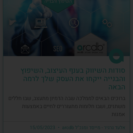
סודות השיווק בענף העיצוב, השיפוץ
והבנייה ייקחו את העסק שלך לרמה
הבאה
ברוכים הבאים לממלכה שבה הדמיון מתעצב, שבו חללים
משתנים, ושבו חלומות מתעוררים לחיים באמצעות
אמנות
אלעד גרגיר - מייסד ומנכ"ל arcdb
15/05/2023