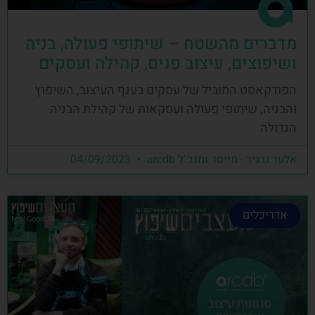
מדברים מהשטח – שיתופי פעולה, בניה
ושיפוצים, עיצוב פנים, קהילה ועסקים
הפודקאסט המוביל של עסקים בענף העיצוב, השיפוץ
והבניה, שיתופי פעולה ועסקאות של קהילת הבניה
הגדולה
אלעד גרגיר - מייסד ומנכ"ל arcdb
04/09/2023
אדריכלים