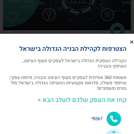
כיצד לבנות תוכנית שיווק לעסקים מענף
הצטרפות לקהילת הבניה הגדולה בישראל
העיצוב והבניה
הקהילה העסקית הגדולה בישראל לעסקים מענף העיצוב,
תוכנית שיווק הנה תוכנית כתובה, המהווה מפת דרכים
השיפוץ והבניה!
להשגת מטרות שיווקיות ספציפיות שהעסק צריך לבצע
מעטפת 360 אמיתית לעסקים מענף העיצוב והבניה, פיתוח עסקי,
שיתופי פעולה, סדנאות מקצועיות החשיפה הגדולה בישראל מול
אלעד גרגיר - מייסד ומנכ"ל arcdb
05/07/2023
בונים ומשפצים!
קחו את העסק שלכם לשלב הבא >
בניית קהילה ושיתופי פעולה
8567*