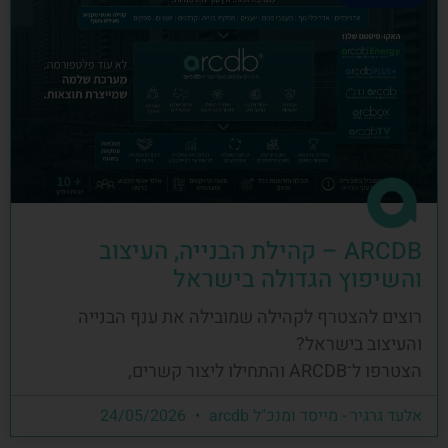
ARCDB – קהילת הבנייה, העיצוב
והשיפוץ הגדולה בישראל
רוצים להצטרף לקהילה שמובילה את ענף הבנייה
והעיצוב בישראל?
הצטרפו ל־ARCDB והתחילו ליצור קשרים,
אלעד גרגיר - מייסד ומנכ"ל arcdb
24/05/2026