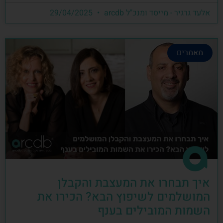
אלעד גרגיר - מייסד ומנכ"ל arcdb
29/04/2025
מאמרים
איך תבחרו את המעצבת והקבלן
המושלמים לשיפוץ הבא? הכירו את
השמות המובילים בענף