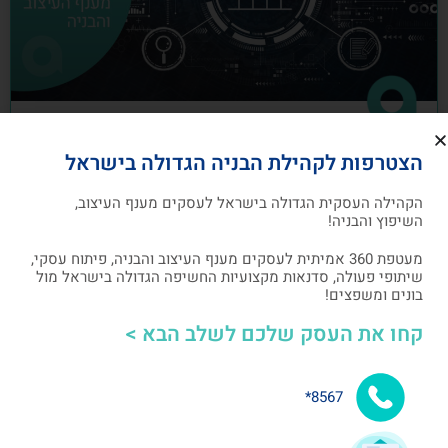
כיצד לבנות תוכנית שיווק לעסקים מענף
הצטרפות לקהילת הבניה הגדולה בישראל
העיצוב והבניה
הקהילה העסקית הגדולה בישראל לעסקים מענף העיצוב,
תוכנית שיווק הנה תוכנית כתובה, המהווה מפת דרכים
השיפוץ והבניה!
להשגת מטרות שיווקיות ספציפיות שהעסק צריך לבצע
מעטפת 360 אמיתית לעסקים מענף העיצוב והבניה, פיתוח עסקי,
שיתופי פעולה, סדנאות מקצועיות החשיפה הגדולה בישראל מול
אלעד גרגיר - מייסד ומנכ"ל arcdb
05/07/2023
בונים ומשפצים!
קחו את העסק שלכם לשלב הבא >
בניית קהילה ושיתופי פעולה
8567*