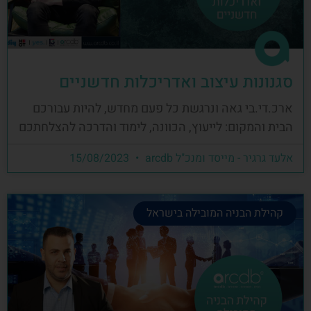
סגנונות עיצוב ואדריכלות חדשניים
ארכ.די.בי גאה ונרגשת כל פעם מחדש, להיות עבורכם
הבית והמקום: לייעוץ, הכוונה, לימוד והדרכה להצלחתכם
אלעד גרגיר - מייסד ומנכ"ל arcdb
15/08/2023
קהילת הבניה המובילה בישראל