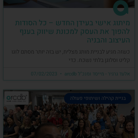
מיתוג אישי בעידן החדש – כל הסודות
להפוך את העסק למכונת שיווק בענף
העיצוב והבניה
כשזה מגיע לבניית מותג מצליח, יש בזה יותר מסתם לוגו
קליט וסלוגן בלתי נשכח. כדי
אלעד גרגיר - מייסד ומנכ"ל arcdb
07/02/2023
בניית קהילה ושיתופי פעולה