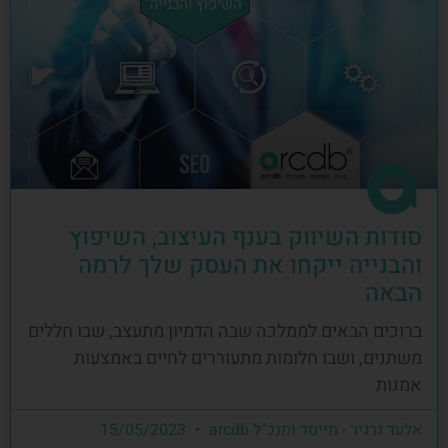
סודות השיווק בענף העיצוב, השיפוץ
והבנייה ייקחו את העסק שלך לרמה
הבאה
ברוכים הבאים לממלכה שבה הדמיון מתעצב, שבו חללים
משתנים, ושבו חלומות מתעוררים לחיים באמצעות
אמנות
אלעד גרגיר - מייסד ומנכ"ל arcdb
15/05/2023