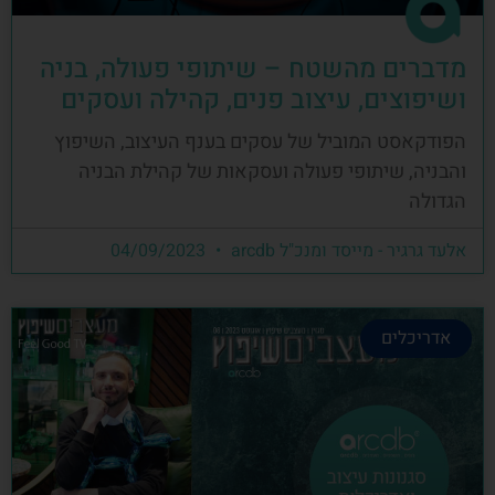
מדברים מהשטח – שיתופי פעולה, בניה
ושיפוצים, עיצוב פנים, קהילה ועסקים
הפודקאסט המוביל של עסקים בענף העיצוב, השיפוץ
והבניה, שיתופי פעולה ועסקאות של קהילת הבניה
הגדולה
אלעד גרגיר - מייסד ומנכ"ל arcdb
04/09/2023
אדריכלים