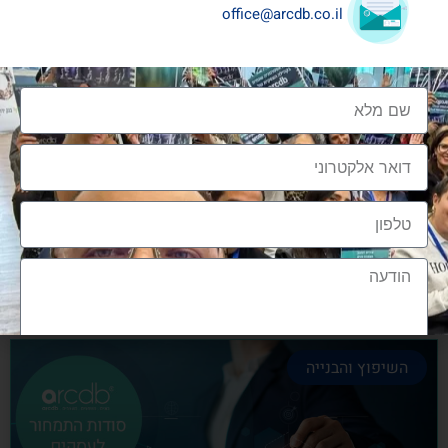
office@arcdb.co.il
שיתופי פעולה בענף העיצוב והבניה
שיתופי פעולה בענף העיצוב והבניה הם מתכון הכרחי
להצלחה, לנו בארכדיבי יש את הניסיון והיכולת
אלעד גרגיר - מייסד ומנכ"ל arcdb
28/06/2023
השיפוץ והבנייה
הצטרפות לקהילה