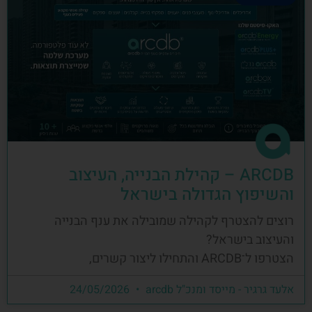
ARCDB – קהילת הבנייה, העיצוב
והשיפוץ הגדולה בישראל
רוצים להצטרף לקהילה שמובילה את ענף הבנייה
והעיצוב בישראל?
הצטרפו ל־ARCDB והתחילו ליצור קשרים,
אלעד גרגיר - מייסד ומנכ"ל arcdb
24/05/2026