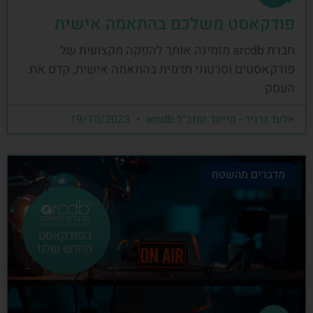
פודקאסט משלכם בהתאמה אישית
חברת arcdb מזמינה אותך להפקה מקצועית של
פודקאסטים וסרטוני תדמית בהתאמה אישית, קדם את
העסק
אלעד גרגיר - מייסד ומנכ"ל arcdb
19/10/2023
מדברים מהשטח