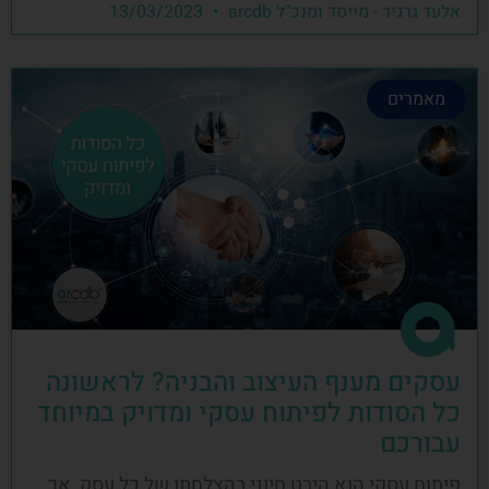
אלעד גרגיר - מייסד ומנכ"ל arcdb
13/03/2023
מאמרים
עסקים מענף העיצוב והבניה? לראשונה
כל הסודות לפיתוח עסקי ומדויק במיוחד
עבורכם
פיתוח עסקי הוא היבט חיוני בהצלחתו של כל עסק, אך