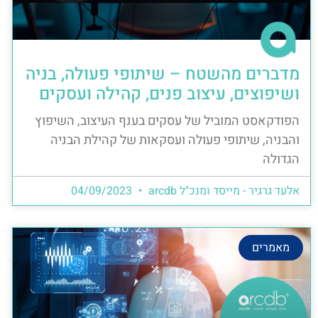
מדברים מהשטח – שיתופי פעולה, בניה
ושיפוצים, עיצוב פנים, קהילה ועסקים
הפודקאסט המוביל של עסקים בענף העיצוב, השיפוץ
והבניה, שיתופי פעולה ועסקאות של קהילת הבניה
הגדולה
אלעד גרגיר - מייסד ומנכ"ל arcdb
04/09/2023
מאמרים