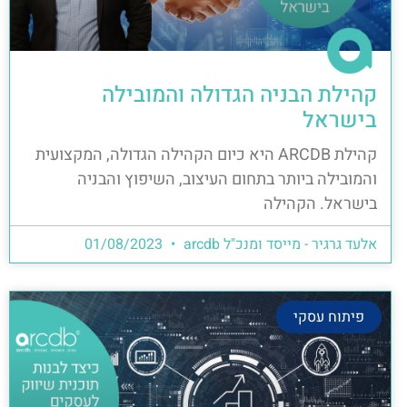
קהילת הבניה הגדולה והמובילה
בישראל
קהילת ARCDB היא כיום הקהילה הגדולה, המקצועית
והמובילה ביותר בתחום העיצוב, השיפוץ והבניה
בישראל. הקהילה
אלעד גרגיר - מייסד ומנכ"ל arcdb
01/08/2023
פיתוח עסקי