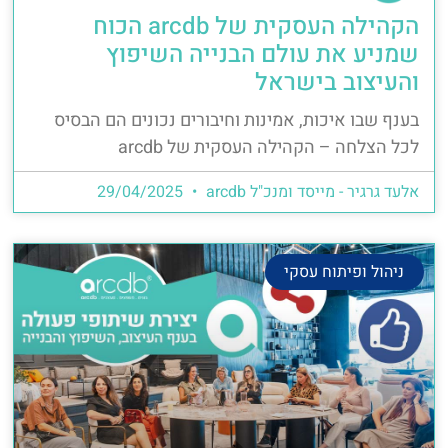
הקהילה העסקית של arcdb הכוח
שמניע את עולם הבנייה השיפוץ
והעיצוב בישראל
בענף שבו איכות, אמינות וחיבורים נכונים הם הבסיס
לכל הצלחה – הקהילה העסקית של arcdb
אלעד גרגיר - מייסד ומנכ"ל arcdb
29/04/2025
ניהול ופיתוח עסקי