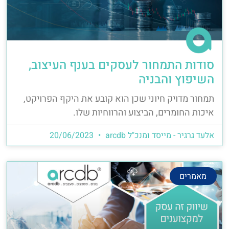
סודות התמחור לעסקים בענף העיצוב,
השיפוץ והבניה
תמחור מדויק חיוני שכן הוא קובע את היקף הפרויקט,
איכות החומרים, הביצוע והרווחיות שלו.
אלעד גרגיר - מייסד ומנכ"ל arcdb
20/06/2023
מאמרים