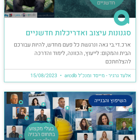
סגנונות עיצוב ואדריכלות חדשניים
ארכ.די.בי גאה ונרגשת כל פעם מחדש, להיות עבורכם
הבית והמקום: לייעוץ, הכוונה, לימוד והדרכה
להצלחתכם
אלעד גרגיר - מייסד ומנכ"ל arcdb
15/08/2023
השיפוץ והבנייה