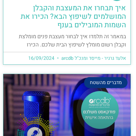
איך תבחרו את המעצבת והקבלן
המושלמים לשיפוץ הבא? הכירו את
השמות המובילים בענף
במאמר זה תלמדו איך לבחור מעצבת פנים מומלצת
וקבלן רשום מומלץ לשיפוץ הבית שלכם. הכירו
אלעד גרגיר - מייסד ומנכ"ל arcdb
16/09/2024
מדברים מהשטח