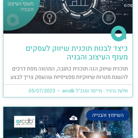
כיצד לבנות תוכנית שיווק לעסקים
מענף העיצוב והבניה
תוכנית שיווק הנה תוכנית כתובה, המהווה מפת דרכים
להשגת מטרות שיווקיות ספציפיות שהעסק צריך לבצע
אלעד גרגיר - מייסד ומנכ"ל arcdb
05/07/2023
השיפוץ והבנייה