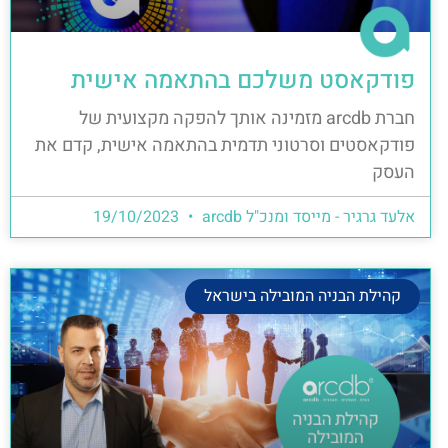
פודקאסט משלכם בהתאמה אישית
חברת arcdb מזמינה אותך להפקה מקצועית של
פודקאסטים וסרטוני תדמית בהתאמה אישית, קדם את
העסק
אלעד גרגיר - מייסד ומנכ"ל arcdb
19/10/2023
קהילת הבניה המובילה בישראל