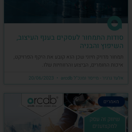
סודות התמחור לעסקים בענף העיצוב,
השיפוץ והבניה
תמחור מדויק חיוני שכן הוא קובע את היקף הפרויקט,
איכות החומרים, הביצוע והרווחיות שלו.
אלעד גרגיר - מייסד ומנכ"ל arcdb
20/06/2023
מאמרים