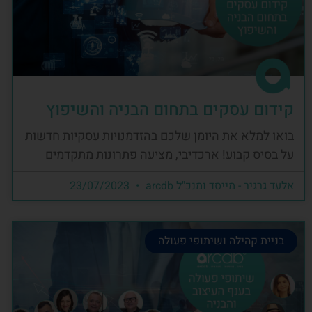
קידום עסקים בתחום הבניה והשיפוץ
בואו למלא את היומן שלכם בהזדמנויות עסקיות חדשות
על בסיס קבוע! ארכדיבי, מציעה פתרונות מתקדמים
אלעד גרגיר - מייסד ומנכ"ל arcdb
23/07/2023
בניית קהילה ושיתופי פעולה