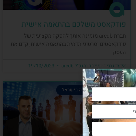
פודקאסט משלכם בהתאמה אישית
חברת arcdb מזמינה אותך להפקה מקצועית של
פודקאסטים וסרטוני תדמית בהתאמה אישית, קדם את
העסק
אלעד גרגיר - מייסד ומנכ"ל arcdb
19/10/2023
קהילת הבניה המובילה בישראל