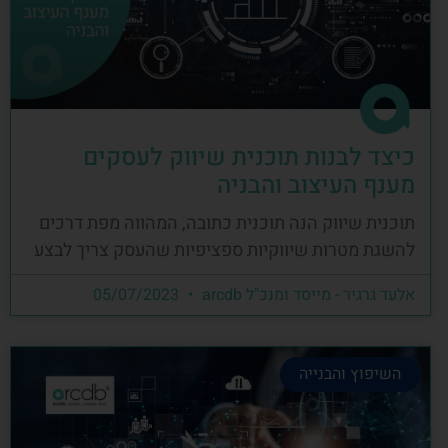
כיצד לבנות תוכנית שיווק לעסקים
מענף העיצוב והבניה
תוכנית שיווק הנה תוכנית כתובה, המהווה מפת דרכים
להשגת מטרות שיווקיות ספציפיות שהעסק צריך לבצע
אלעד גרגיר - מייסד ומנכ"ל arcdb
05/07/2023
השיפוץ והבנייה