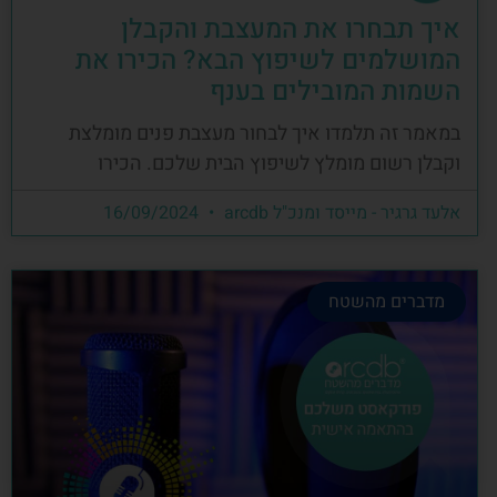
איך תבחרו את המעצבת והקבלן
המושלמים לשיפוץ הבא? הכירו את
השמות המובילים בענף
במאמר זה תלמדו איך לבחור מעצבת פנים מומלצת
וקבלן רשום מומלץ לשיפוץ הבית שלכם. הכירו
אלעד גרגיר - מייסד ומנכ"ל arcdb
16/09/2024
מדברים מהשטח