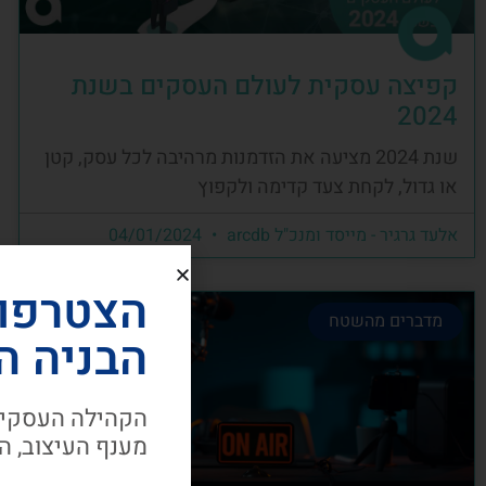
קפיצה עסקית לעולם העסקים בשנת
2024
שנת 2024 מציעה את הזדמנות מרהיבה לכל עסק, קטן
או גדול, לקחת צעד קדימה ולקפוץ
אלעד גרגיר - מייסד ומנכ"ל arcdb
04/01/2024
הצטרפו
מדברים מהשטח
הבניה ה
הקהילה העסקית
מענף העיצוב, ה