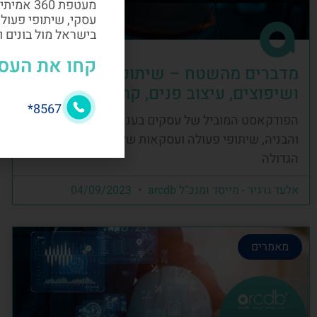
מעטפת 60
עסקי, שיתופי פעול
בישראל מול בונים 
קחו את העס
מדברים מהשטח – שיתופי פעולה, בניה
ושיפוצים, עיצוב פנים, קהילה ועסקים
8567*
הפודקאסט המוביל של עסקים בענף העיצוב, השיפוץ
והבניה, שיתופי פעולה ועסקאות של קהילת הבניה
הגדולה
אלעד גרגיר - מייסד ומנכ"ל arcdb
04/09/2023
מאמרים