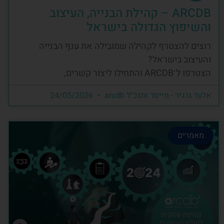
ARCDB – קהילת הבנייה, העיצוב
והשיפוץ הגדולה בישראל
רוצים להצטרף לקהילה שמובילה את ענף הבנייה
והעיצוב בישראל?
הצטרפו ל־ARCDB והתחילו ליצור קשרים,
אלעד גרגיר - מייסד ומנכ"ל arcdb
24/05/2026
מאמרים