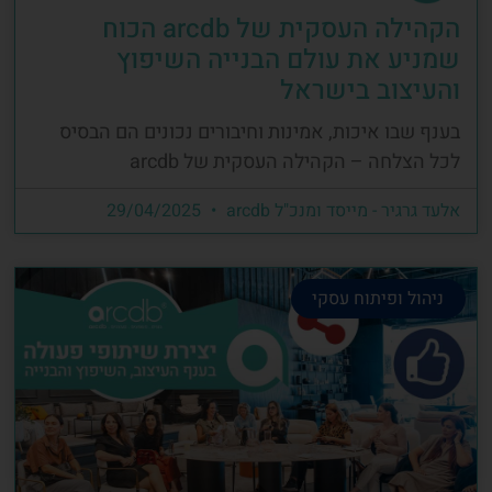
הקהילה העסקית של arcdb הכוח
שמניע את עולם הבנייה השיפוץ
והעיצוב בישראל
בענף שבו איכות, אמינות וחיבורים נכונים הם הבסיס
לכל הצלחה – הקהילה העסקית של arcdb
אלעד גרגיר - מייסד ומנכ"ל arcdb
29/04/2025
ניהול ופיתוח עסקי