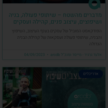
מדברים מהשטח – שיתופי פעולה, בניה
ושיפוצים, עיצוב פנים, קהילה ועסקים
הפודקאסט המוביל של עסקים בענף העיצוב, השיפוץ
והבניה, שיתופי פעולה ועסקאות של קהילת הבניה
הגדולה
אלעד גרגיר - מייסד ומנכ"ל arcdb
04/09/2023
אדריכלים