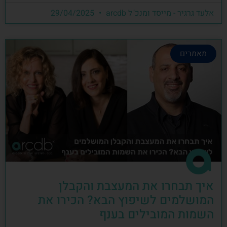
אלעד גרגיר - מייסד ומנכ"ל arcdb
29/04/2025
מאמרים
איך תבחרו את המעצבת והקבלן
המושלמים לשיפוץ הבא? הכירו את
השמות המובילים בענף