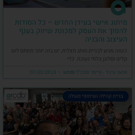
מיתוג אישי בעידן החדש – כל הסודות
להפוך את העסק למכונת שיווק בענף
העיצוב והבניה
כשזה מגיע לבניית מותג מצליח, יש בזה יותר מסתם לוגו
קליט וסלוגן בלתי נשכח. כדי
אלעד גרגיר - מייסד ומנכ"ל arcdb
07/02/2023
בניית קהילה ושיתופי פעולה