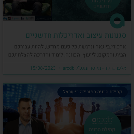
סגנונות עיצוב ואדריכלות חדשניים
ארכ.די.בי גאה ונרגשת כל פעם מחדש, להיות עבורכם
הבית והמקום: לייעוץ, הכוונה, לימוד והדרכה להצלחתכם
אלעד גרגיר - מייסד ומנכ"ל arcdb
15/08/2023
קהילת הבניה המובילה בישראל