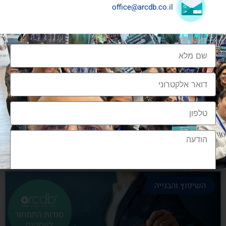
office@arcdb.co.il
שיתופי פעולה בענף העיצוב והבניה
שיתופי פעולה בענף העיצוב והבניה הם מתכון הכרחי
להצלחה, לנו בארכדיבי יש את הניסיון והיכולת
אלעד גרגיר - מייסד ומנכ"ל arcdb
28/06/2023
השיפוץ והבנייה
הצטרפות לקהילה