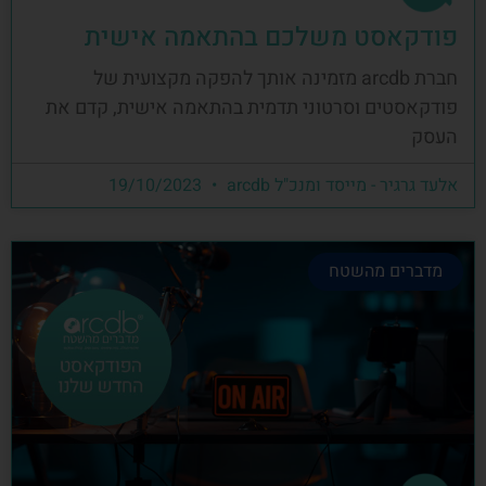
פודקאסט משלכם בהתאמה אישית
חברת arcdb מזמינה אותך להפקה מקצועית של
פודקאסטים וסרטוני תדמית בהתאמה אישית, קדם את
העסק
אלעד גרגיר - מייסד ומנכ"ל arcdb
19/10/2023
מדברים מהשטח