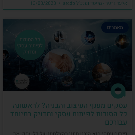
אלעד גרגיר - מייסד ומנכ"ל arcdb
13/03/2023
מאמרים
עסקים מענף העיצוב והבניה? לראשונה
כל הסודות לפיתוח עסקי ומדויק במיוחד
עבורכם
פיתוח עסקי הוא היבט חיוני בהצלחתו של כל עסק, אך