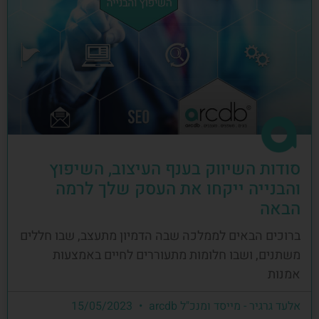
סודות השיווק בענף העיצוב, השיפוץ
והבנייה ייקחו את העסק שלך לרמה
הבאה
ברוכים הבאים לממלכה שבה הדמיון מתעצב, שבו חללים
משתנים, ושבו חלומות מתעוררים לחיים באמצעות
אמנות
אלעד גרגיר - מייסד ומנכ"ל arcdb
15/05/2023