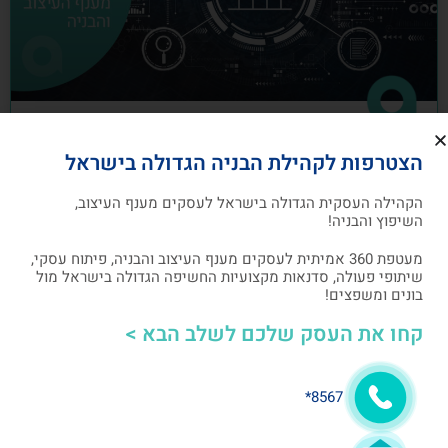
כיצד לבנות תוכנית שיווק לעסקים מענף
הצטרפות לקהילת הבניה הגדולה בישראל
העיצוב והבניה
הקהילה העסקית הגדולה בישראל לעסקים מענף העיצוב,
תוכנית שיווק הנה תוכנית כתובה, המהווה מפת דרכים
השיפוץ והבניה!
להשגת מטרות שיווקיות ספציפיות שהעסק צריך לבצע
מעטפת 360 אמיתית לעסקים מענף העיצוב והבניה, פיתוח עסקי,
שיתופי פעולה, סדנאות מקצועיות החשיפה הגדולה בישראל מול
אלעד גרגיר - מייסד ומנכ"ל arcdb
05/07/2023
בונים ומשפצים!
קחו את העסק שלכם לשלב הבא >
בניית קהילה ושיתופי פעולה
8567*