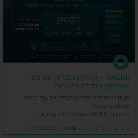
ARCDB – קהילת הבנייה, העיצוב
והשיפוץ הגדולה בישראל
רוצים להצטרף לקהילה שמובילה את ענף הבנייה
והעיצוב בישראל?
הצטרפו ל־ARCDB והתחילו ליצור קשרים,
אלעד גרגיר - מייסד ומנכ"ל arcdb
24/05/2026