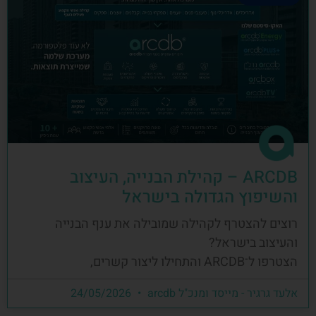
ARCDB – קהילת הבנייה, העיצוב
והשיפוץ הגדולה בישראל
רוצים להצטרף לקהילה שמובילה את ענף הבנייה
והעיצוב בישראל?
הצטרפו ל־ARCDB והתחילו ליצור קשרים,
אלעד גרגיר - מייסד ומנכ"ל arcdb
24/05/2026