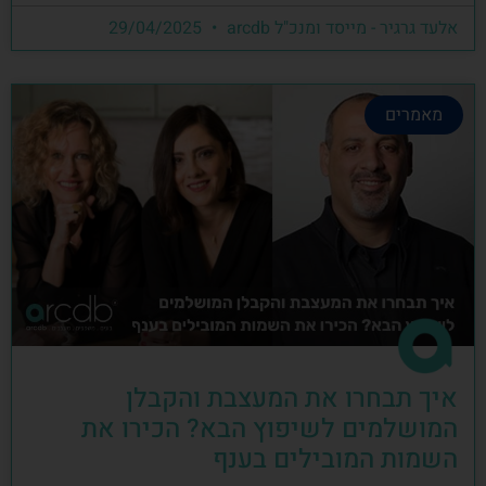
אלעד גרגיר - מייסד ומנכ"ל arcdb
29/04/2025
מאמרים
איך תבחרו את המעצבת והקבלן
המושלמים לשיפוץ הבא? הכירו את
השמות המובילים בענף