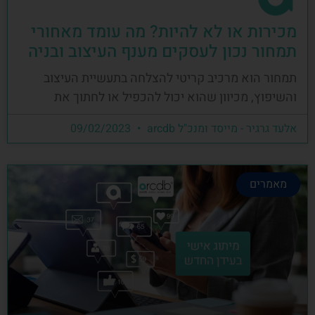
מכירות או לא להיות? מה עומד מאחורי
תמחור נכון לעסקים מענף העיצוב ובניה
תמחור הוא מרכיב קריטי להצלחה בתעשיית העיצוב
והשיפוץ, מכיוון שהוא יכול להכפיל או לחתוך את
אלעד גרגיר - מייסד ומנכ"ל arcdb
09/02/2023
מאמרים