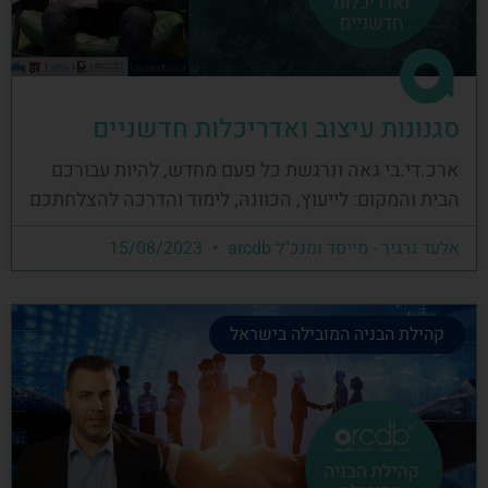
סגנונות עיצוב ואדריכלות חדשניים
ארכ.די.בי גאה ונרגשת כל פעם מחדש, להיות עבורכם
הבית והמקום: לייעוץ, הכוונה, לימוד והדרכה להצלחתכם
אלעד גרגיר - מייסד ומנכ"ל arcdb
15/08/2023
קהילת הבניה המובילה בישראל