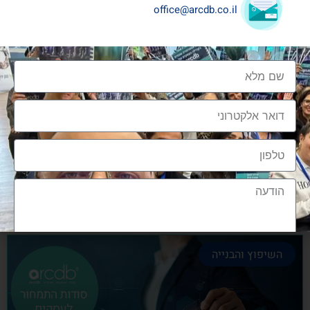
office@arcdb.co.il
שיתופי פעולה בענף העיצוב והבניה
שיתופי פעולה בענף העיצוב והבניה הם מתכון הכרחי
להצלחה, לנו בארכדיבי יש את הניסיון והיכולת
אלעד גרגיר - מייסד ומנכ"ל arcdb
28/06/2023
השיפוץ והבנייה
הצטרפות לקהילה