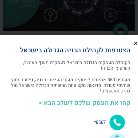
כיצד לבנות תוכנית שיווק לעסקים מענף
הצטרפות לקהילת הבניה הגדולה בישראל
העיצוב והבניה
הקהילה העסקית הגדולה בישראל לעסקים מענף העיצוב,
תוכנית שיווק הנה תוכנית כתובה, המהווה מפת דרכים
השיפוץ והבניה!
להשגת מטרות שיווקיות ספציפיות שהעסק צריך לבצע
מעטפת 360 אמיתית לעסקים מענף העיצוב והבניה, פיתוח עסקי,
שיתופי פעולה, סדנאות מקצועיות החשיפה הגדולה בישראל מול
אלעד גרגיר - מייסד ומנכ"ל arcdb
05/07/2023
בונים ומשפצים!
קחו את העסק שלכם לשלב הבא >
בניית קהילה ושיתופי פעולה
8567*