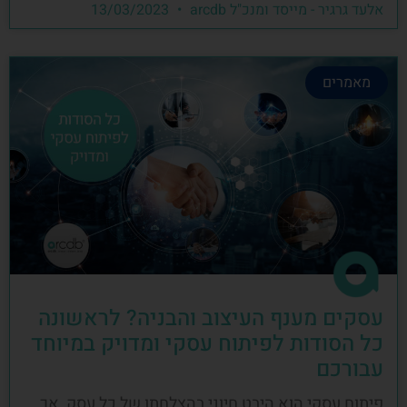
אלעד גרגיר - מייסד ומנכ"ל arcdb
13/03/2023
מאמרים
עסקים מענף העיצוב והבניה? לראשונה
כל הסודות לפיתוח עסקי ומדויק במיוחד
עבורכם
פיתוח עסקי הוא היבט חיוני בהצלחתו של כל עסק, אך