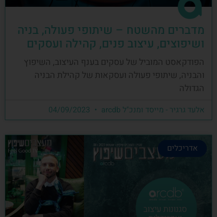
מדברים מהשטח – שיתופי פעולה, בניה
ושיפוצים, עיצוב פנים, קהילה ועסקים
הפודקאסט המוביל של עסקים בענף העיצוב, השיפוץ
והבניה, שיתופי פעולה ועסקאות של קהילת הבניה
הגדולה
אלעד גרגיר - מייסד ומנכ"ל arcdb
04/09/2023
אדריכלים