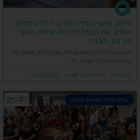
מיתוג אישי בעידן החדש – כל הסודות
להפוך את העסק למכונת שיווק בענף
העיצוב והבניה
כשזה מגיע לבניית מותג מצליח, יש בזה יותר מסתם לוגו
קליט וסלוגן בלתי נשכח. כדי
אלעד גרגיר - מייסד ומנכ"ל arcdb
07/02/2023
בניית קהילה ושיתופי פעולה