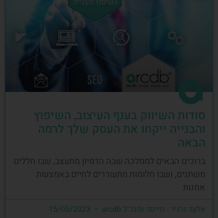
סודות השיווק בענף העיצוב, השיפוץ
והבנייה ייקחו את העסק שלך לרמה
הבאה
ברוכים הבאים לממלכה שבה הדמיון מתעצב, שבו חללים
משתנים, ושבו חלומות מתעוררים לחיים באמצעות
אמנות
אלעד גרגיר - מייסד ומנכ"ל arcdb
15/05/2023