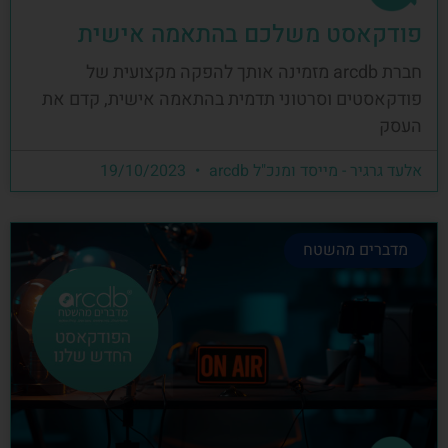
פודקאסט משלכם בהתאמה אישית
חברת arcdb מזמינה אותך להפקה מקצועית של
פודקאסטים וסרטוני תדמית בהתאמה אישית, קדם את
העסק
אלעד גרגיר - מייסד ומנכ"ל arcdb
19/10/2023
מדברים מהשטח