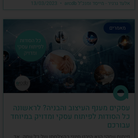
אלעד גרגיר - מייסד ומנכ"ל arcdb
13/03/2023
מאמרים
עסקים מענף העיצוב והבניה? לראשונה
כל הסודות לפיתוח עסקי ומדויק במיוחד
עבורכם
פיתוח עסקי הוא היבט חיוני בהצלחתו של כל עסק, אך