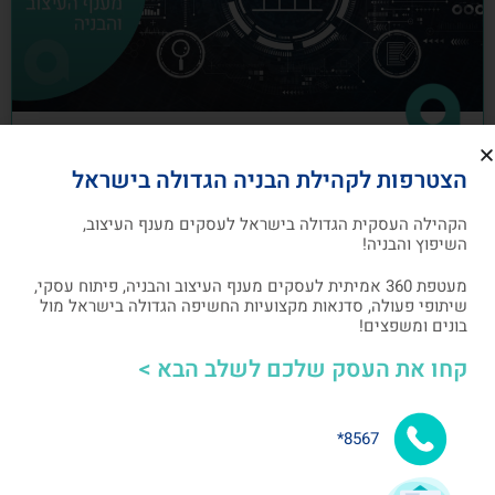
כיצד לבנות תוכנית שיווק לעסקים מענף
הצטרפות לקהילת הבניה הגדולה בישראל
העיצוב והבניה
הקהילה העסקית הגדולה בישראל לעסקים מענף העיצוב,
תוכנית שיווק הנה תוכנית כתובה, המהווה מפת דרכים
השיפוץ והבניה!
להשגת מטרות שיווקיות ספציפיות שהעסק צריך לבצע
מעטפת 360 אמיתית לעסקים מענף העיצוב והבניה, פיתוח עסקי,
שיתופי פעולה, סדנאות מקצועיות החשיפה הגדולה בישראל מול
אלעד גרגיר - מייסד ומנכ"ל arcdb
05/07/2023
בונים ומשפצים!
קחו את העסק שלכם לשלב הבא >
בניית קהילה ושיתופי פעולה
8567*