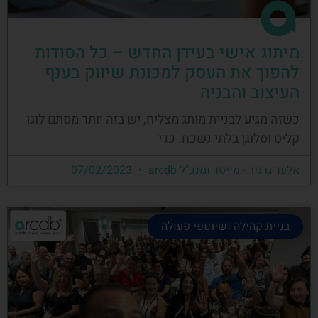
מיתוג אישי בעידן החדש – כל הסודות
להפוך את העסק למכונת שיווק בענף
העיצוב והבניה
כשזה מגיע לבניית מותג מצליח, יש בזה יותר מסתם לוגו
קליט וסלוגן בלתי נשכח. כדי
אלעד גרגיר - מייסד ומנכ"ל arcdb
07/02/2023
בניית קהילה ושיתופי פעולה