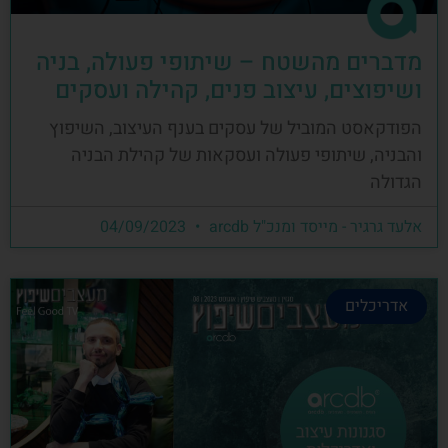
מדברים מהשטח – שיתופי פעולה, בניה
ושיפוצים, עיצוב פנים, קהילה ועסקים
הפודקאסט המוביל של עסקים בענף העיצוב, השיפוץ
והבניה, שיתופי פעולה ועסקאות של קהילת הבניה
הגדולה
אלעד גרגיר - מייסד ומנכ"ל arcdb
04/09/2023
אדריכלים