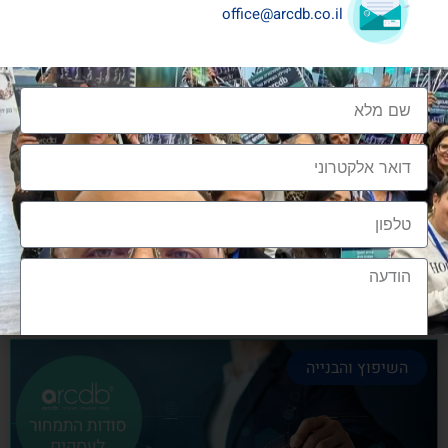
office@arcdb.co.il
שיתופי פעולה בענף העיצוב והבניה
שיתופי פעולה בענף העיצוב והבניה הם מתכון הכרחי
להצלחה, לנו בארכדיבי יש את הניסיון והיכולת
אלעד גרגיר - מייסד ומנכ"ל arcdb
28/06/2023
השיפוץ והבנייה
הצטרפות לקהילה