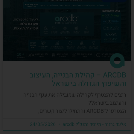
ARCDB – קהילת הבנייה, העיצוב
והשיפוץ הגדולה בישראל
רוצים להצטרף לקהילה שמובילה את ענף הבנייה
והעיצוב בישראל?
הצטרפו ל־ARCDB והתחילו ליצור קשרים,
אלעד גרגיר - מייסד ומנכ"ל arcdb
24/05/2026