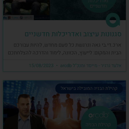
סגנונות עיצוב ואדריכלות חדשניים
ארכ.די.בי גאה ונרגשת כל פעם מחדש, להיות עבורכם
הבית והמקום: לייעוץ, הכוונה, לימוד והדרכה להצלחתכם
אלעד גרגיר - מייסד ומנכ"ל arcdb
15/08/2023
קהילת הבניה המובילה בישראל