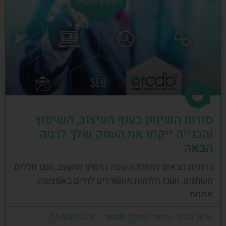
סודות השיווק בענף העיצוב, השיפוץ
והבנייה ייקחו את העסק שלך לרמה
הבאה
ברוכים הבאים לממלכה שבה הדמיון מתעצב, שבו חללים
משתנים, ושבו חלומות מתעוררים לחיים באמצעות
אמנות
אלעד גרגיר - מייסד ומנכ"ל arcdb
15/05/2023