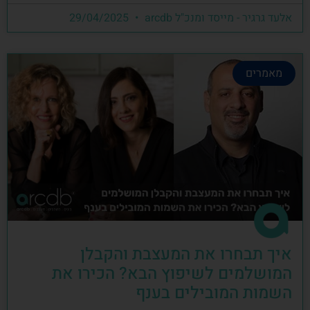
אלעד גרגיר - מייסד ומנכ"ל arcdb
29/04/2025
מאמרים
איך תבחרו את המעצבת והקבלן
המושלמים לשיפוץ הבא? הכירו את
השמות המובילים בענף