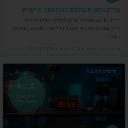
פודקאסט משלכם בהתאמה אישית
חברת arcdb מזמינה אותך להפקה מקצועית של
פודקאסטים וסרטוני תדמית בהתאמה אישית, קדם את
העסק
אלעד גרגיר - מייסד ומנכ"ל arcdb
19/10/2023
מדברים מהשטח