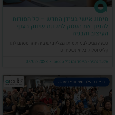
מיתוג אישי בעידן החדש – כל הסודות
להפוך את העסק למכונת שיווק בענף
העיצוב והבניה
כשזה מגיע לבניית מותג מצליח, יש בזה יותר מסתם לוגו
קליט וסלוגן בלתי נשכח. כדי
אלעד גרגיר - מייסד ומנכ"ל arcdb
07/02/2023
בניית קהילה ושיתופי פעולה