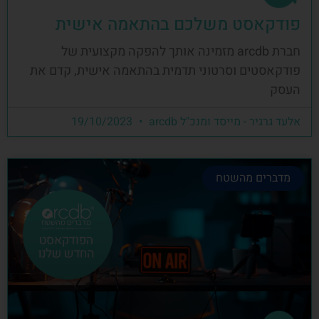
פודקאסט משלכם בהתאמה אישית
חברת arcdb מזמינה אותך להפקה מקצועית של
פודקאסטים וסרטוני תדמית בהתאמה אישית, קדם את
העסק
אלעד גרגיר - מייסד ומנכ"ל arcdb
19/10/2023
מדברים מהשטח