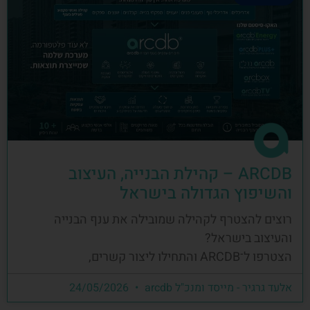
ARCDB – קהילת הבנייה, העיצוב
והשיפוץ הגדולה בישראל
רוצים להצטרף לקהילה שמובילה את ענף הבנייה
והעיצוב בישראל?
הצטרפו ל־ARCDB והתחילו ליצור קשרים,
אלעד גרגיר - מייסד ומנכ"ל arcdb
24/05/2026