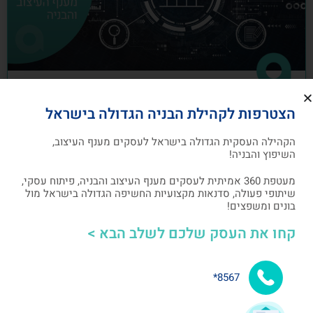
כיצד לבנות תוכנית שיווק לעסקים מענף
הצטרפות לקהילת הבניה הגדולה בישראל
העיצוב והבניה
הקהילה העסקית הגדולה בישראל לעסקים מענף העיצוב,
תוכנית שיווק הנה תוכנית כתובה, המהווה מפת דרכים
השיפוץ והבניה!
להשגת מטרות שיווקיות ספציפיות שהעסק צריך לבצע
מעטפת 360 אמיתית לעסקים מענף העיצוב והבניה, פיתוח עסקי,
שיתופי פעולה, סדנאות מקצועיות החשיפה הגדולה בישראל מול
אלעד גרגיר - מייסד ומנכ"ל arcdb
05/07/2023
בונים ומשפצים!
קחו את העסק שלכם לשלב הבא >
בניית קהילה ושיתופי פעולה
8567*