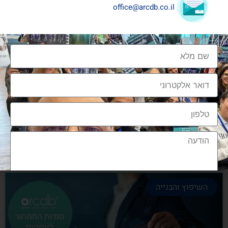
office@arcdb.co.il
שיתופי פעולה בענף העיצוב והבניה
שיתופי פעולה בענף העיצוב והבניה הם מתכון הכרחי
להצלחה, לנו בארכדיבי יש את הניסיון והיכולת
אלעד גרגיר - מייסד ומנכ"ל arcdb
28/06/2023
השיפוץ והבנייה
הצטרפות לקהילה