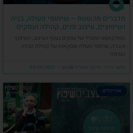
מדברים מהשטח – שיתופי פעולה, בניה
ושיפוצים, עיצוב פנים, קהילה ועסקים
הפודקאסט המוביל של עסקים בענף העיצוב, השיפוץ
והבניה, שיתופי פעולה ועסקאות של קהילת הבניה
הגדולה
אלעד גרגיר - מייסד ומנכ"ל arcdb
04/09/2023
אדריכלים