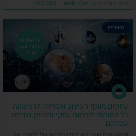
אלעד גרגיר - מייסד ומנכ"ל arcdb
13/03/2023
מאמרים
עסקים מענף העיצוב והבניה? לראשונה
כל הסודות לפיתוח עסקי ומדויק במיוחד
עבורכם
פיתוח עסקי הוא היבט חיוני בהצלחתו של כל עסק, אך