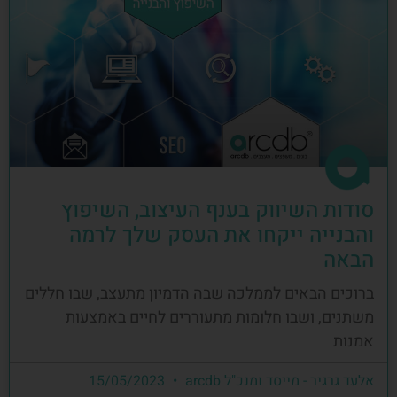
סודות השיווק בענף העיצוב, השיפוץ
והבנייה ייקחו את העסק שלך לרמה
הבאה
ברוכים הבאים לממלכה שבה הדמיון מתעצב, שבו חללים
משתנים, ושבו חלומות מתעוררים לחיים באמצעות
אמנות
אלעד גרגיר - מייסד ומנכ"ל arcdb
15/05/2023