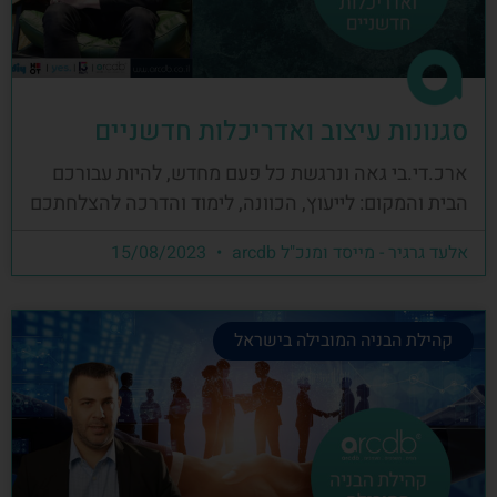
סגנונות עיצוב ואדריכלות חדשניים
ארכ.די.בי גאה ונרגשת כל פעם מחדש, להיות עבורכם
הבית והמקום: לייעוץ, הכוונה, לימוד והדרכה להצלחתכם
אלעד גרגיר - מייסד ומנכ"ל arcdb
15/08/2023
קהילת הבניה המובילה בישראל