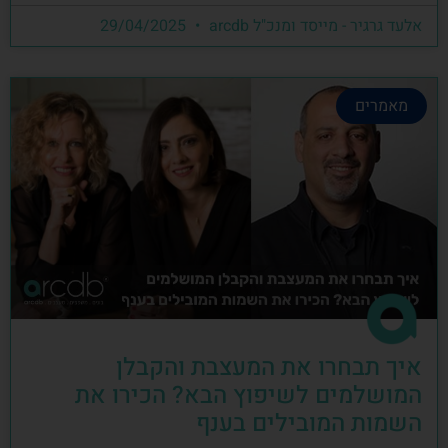
אלעד גרגיר - מייסד ומנכ"ל arcdb
29/04/2025
מאמרים
איך תבחרו את המעצבת והקבלן
המושלמים לשיפוץ הבא? הכירו את
השמות המובילים בענף