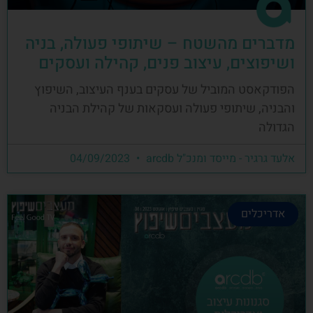
מדברים מהשטח – שיתופי פעולה, בניה
ושיפוצים, עיצוב פנים, קהילה ועסקים
הפודקאסט המוביל של עסקים בענף העיצוב, השיפוץ
והבניה, שיתופי פעולה ועסקאות של קהילת הבניה
הגדולה
אלעד גרגיר - מייסד ומנכ"ל arcdb
04/09/2023
אדריכלים