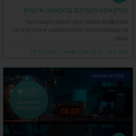
פודקאסט משלכם בהתאמה אישית
חברת arcdb מזמינה אותך להפקה מקצועית של
פודקאסטים וסרטוני תדמית בהתאמה אישית, קדם את
העסק
אלעד גרגיר - מייסד ומנכ"ל arcdb
19/10/2023
מדברים מהשטח