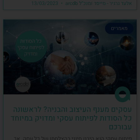
אלעד גרגיר - מייסד ומנכ"ל arcdb
13/03/2023
מאמרים
עסקים מענף העיצוב והבניה? לראשונה
כל הסודות לפיתוח עסקי ומדויק במיוחד
עבורכם
פיתוח עסקי הוא היבט חיוני בהצלחתו של כל עסק, אך