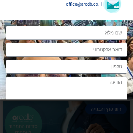
office@arcdb.co.il
שיתופי פעולה בענף העיצוב והבניה
שיתופי פעולה בענף העיצוב והבניה הם מתכון הכרחי
להצלחה, לנו בארכדיבי יש את הניסיון והיכולת
אלעד גרגיר - מייסד ומנכ"ל arcdb
28/06/2023
השיפוץ והבנייה
הצטרפות לקהילה