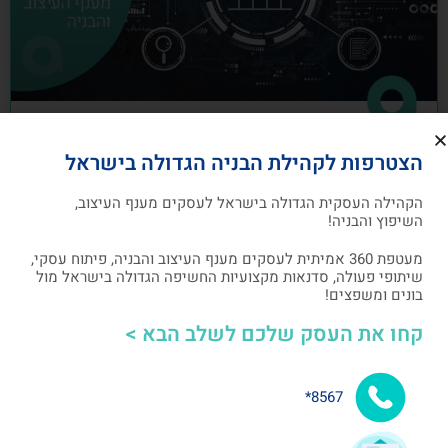
כיצד לבנות תוכנית שיווק לעסקים מענף
הצטרפות לקהילת הבניה הגדולה בישראל
העיצוב והבניה
הקהילה העסקית הגדולה בישראל לעסקים מענף העיצוב,
תוכנית שיווק הנה תוכנית כתובה, המהווה מפת דרכים
השיפוץ והבניה!
להשגת מטרות שיווקיות ספציפיות שהעסק צריך לבצע
מעטפת 360 אמיתית לעסקים מענף העיצוב והבניה, פיתוח עסקי,
שיתופי פעולה, סדנאות מקצועיות החשיפה הגדולה בישראל מול
אלעד גרגיר - מייסד ומנכ"ל arcdb
05/07/2023
בונים ומשפצים!
קחו את העסק שלכם לשלב הבא >
בניית קהילה ושיתופי פעולה
8567*