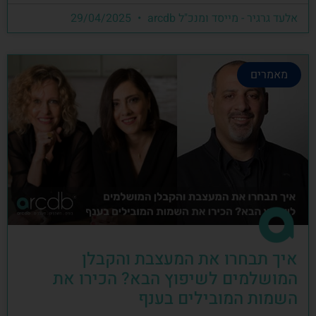
אלעד גרגיר - מייסד ומנכ"ל arcdb
29/04/2025
מאמרים
איך תבחרו את המעצבת והקבלן
המושלמים לשיפוץ הבא? הכירו את
השמות המובילים בענף