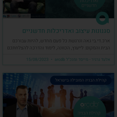
סגנונות עיצוב ואדריכלות חדשניים
ארכ.די.בי גאה ונרגשת כל פעם מחדש, להיות עבורכם
הבית והמקום: לייעוץ, הכוונה, לימוד והדרכה להצלחתכם
אלעד גרגיר - מייסד ומנכ"ל arcdb
15/08/2023
קהילת הבניה המובילה בישראל