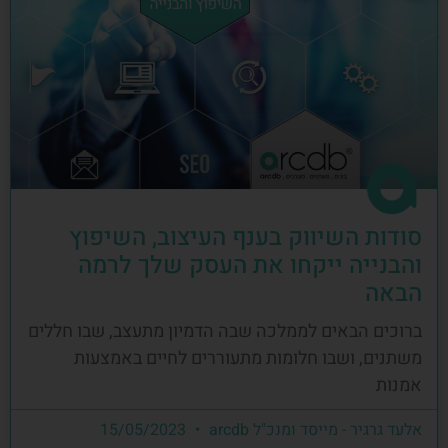
סודות השיווק בענף העיצוב, השיפוץ
והבנייה ייקחו את העסק שלך לרמה
הבאה
ברוכים הבאים לממלכה שבה הדמיון מתעצב, שבו חללים
משתנים, ושבו חלומות מתעוררים לחיים באמצעות
אמנות
אלעד גרגיר - מייסד ומנכ"ל arcdb
15/05/2023