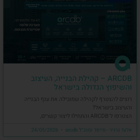
ARCDB – קהילת הבנייה, העיצוב
והשיפוץ הגדולה בישראל
רוצים להצטרף לקהילה שמובילה את ענף הבנייה
והעיצוב בישראל?
הצטרפו ל־ARCDB והתחילו ליצור קשרים,
אלעד גרגיר - מייסד ומנכ"ל arcdb
24/05/2026