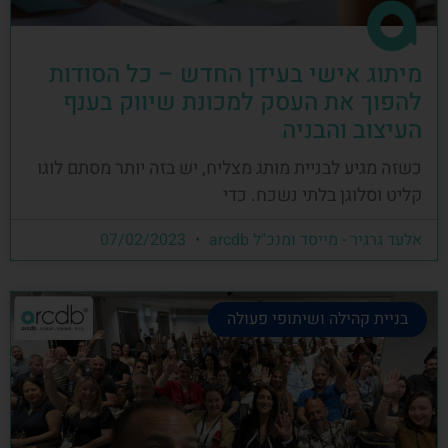
מיתוג אישי בעידן החדש – כל הסודות
להפוך את העסק למכונת שיווק בענף
העיצוב והבניה
כשזה מגיע לבניית מותג מצליח, יש בזה יותר מסתם לוגו
קליט וסלוגן בלתי נשכח. כדי
אלעד גרגיר - מייסד ומנכ"ל arcdb
07/02/2023
בניית קהילה ושיתופי פעולה