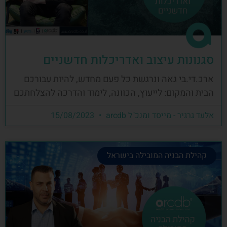
סגנונות עיצוב ואדריכלות חדשניים
ארכ.די.בי גאה ונרגשת כל פעם מחדש, להיות עבורכם
הבית והמקום: לייעוץ, הכוונה, לימוד והדרכה להצלחתכם
אלעד גרגיר - מייסד ומנכ"ל arcdb
15/08/2023
קהילת הבניה המובילה בישראל