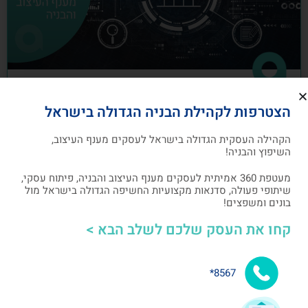
כיצד לבנות תוכנית שיווק לעסקים מענף
הצטרפות לקהילת הבניה הגדולה בישראל
העיצוב והבניה
הקהילה העסקית הגדולה בישראל לעסקים מענף העיצוב,
תוכנית שיווק הנה תוכנית כתובה, המהווה מפת דרכים
השיפוץ והבניה!
להשגת מטרות שיווקיות ספציפיות שהעסק צריך לבצע
מעטפת 360 אמיתית לעסקים מענף העיצוב והבניה, פיתוח עסקי,
שיתופי פעולה, סדנאות מקצועיות החשיפה הגדולה בישראל מול
אלעד גרגיר - מייסד ומנכ"ל arcdb
05/07/2023
בונים ומשפצים!
קחו את העסק שלכם לשלב הבא >
בניית קהילה ושיתופי פעולה
8567*