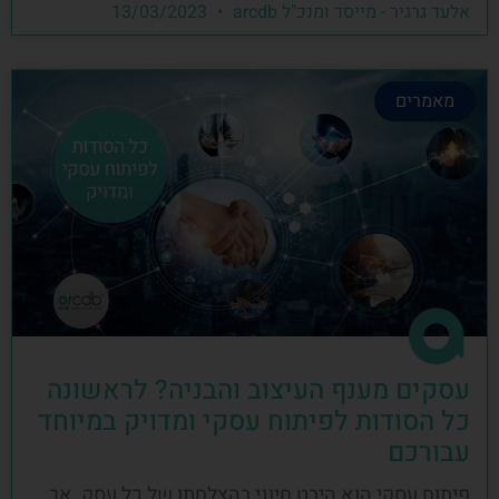
אלעד גרגיר - מייסד ומנכ"ל arcdb
13/03/2023
מאמרים
עסקים מענף העיצוב והבניה? לראשונה
כל הסודות לפיתוח עסקי ומדויק במיוחד
עבורכם
פיתוח עסקי הוא היבט חיוני בהצלחתו של כל עסק, אך