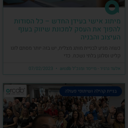
מיתוג אישי בעידן החדש – כל הסודות
להפוך את העסק למכונת שיווק בענף
העיצוב והבניה
כשזה מגיע לבניית מותג מצליח, יש בזה יותר מסתם לוגו
קליט וסלוגן בלתי נשכח. כדי
אלעד גרגיר - מייסד ומנכ"ל arcdb
07/02/2023
בניית קהילה ושיתופי פעולה