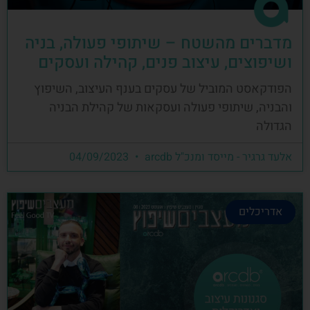
מדברים מהשטח – שיתופי פעולה, בניה
ושיפוצים, עיצוב פנים, קהילה ועסקים
הפודקאסט המוביל של עסקים בענף העיצוב, השיפוץ
והבניה, שיתופי פעולה ועסקאות של קהילת הבניה
הגדולה
אלעד גרגיר - מייסד ומנכ"ל arcdb
04/09/2023
אדריכלים