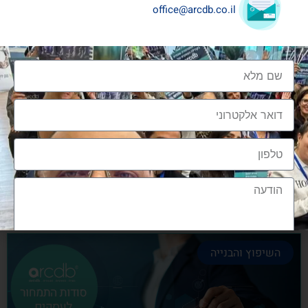
office@arcdb.co.il
שיתופי פעולה בענף העיצוב והבניה
שיתופי פעולה בענף העיצוב והבניה הם מתכון הכרחי
להצלחה, לנו בארכדיבי יש את הניסיון והיכולת
אלעד גרגיר - מייסד ומנכ"ל arcdb
28/06/2023
השיפוץ והבנייה
הצטרפות לקהילה