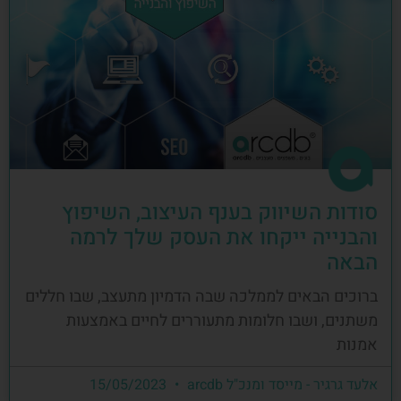
סודות השיווק בענף העיצוב, השיפוץ
והבנייה ייקחו את העסק שלך לרמה
הבאה
ברוכים הבאים לממלכה שבה הדמיון מתעצב, שבו חללים
משתנים, ושבו חלומות מתעוררים לחיים באמצעות
אמנות
אלעד גרגיר - מייסד ומנכ"ל arcdb
15/05/2023