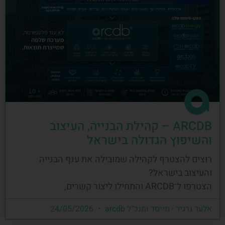
ARCDB – קהילת הבנייה, העיצוב
והשיפוץ הגדולה בישראל
רוצים להצטרף לקהילה שמובילה את ענף הבנייה
והעיצוב בישראל?
הצטרפו ל־ARCDB והתחילו ליצור קשרים,
אלעד גרגיר - מייסד ומנכ"ל arcdb
24/05/2026