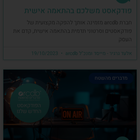
פודקאסט משלכם בהתאמה אישית
חברת arcdb מזמינה אותך להפקה מקצועית של
פודקאסטים וסרטוני תדמית בהתאמה אישית, קדם את
העסק
אלעד גרגיר - מייסד ומנכ"ל arcdb
19/10/2023
מדברים מהשטח