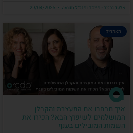
אלעד גרגיר - מייסד ומנכ"ל arcdb
29/04/2025
מאמרים
איך תבחרו את המעצבת והקבלן
המושלמים לשיפוץ הבא? הכירו את
השמות המובילים בענף