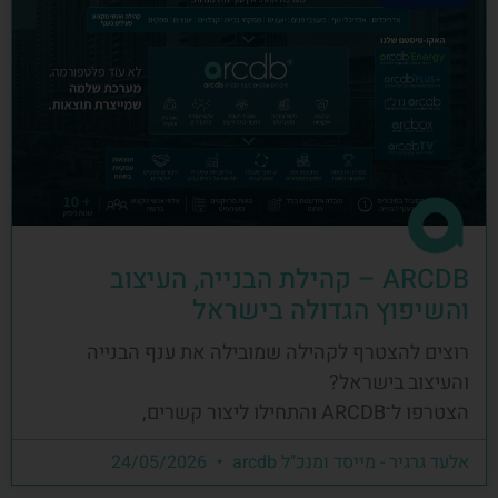
ARCDB – קהילת הבנייה, העיצוב
והשיפוץ הגדולה בישראל
רוצים להצטרף לקהילה שמובילה את ענף הבנייה
והעיצוב בישראל?
הצטרפו ל־ARCDB והתחילו ליצור קשרים,
אלעד גרגיר - מייסד ומנכ"ל arcdb
24/05/2026