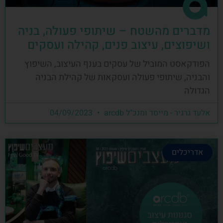
מדברים מהשטח – שיתופי פעולה, בניה
ושיפוצים, עיצוב פנים, קהילה ועסקים
הפודקאסט המוביל של עסקים בענף העיצוב, השיפוץ
והבניה, שיתופי פעולה ועסקאות של קהילת הבניה
הגדולה
אלעד גרגיר - מייסד ומנכ"ל arcdb
04/09/2023
אדריכלים