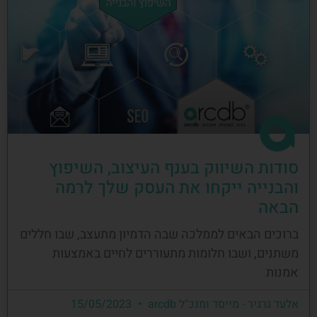
סודות השיווק בענף העיצוב, השיפוץ
והבנייה ייקחו את העסק שלך לרמה
הבאה
ברוכים הבאים לממלכה שבה הדמיון מתעצב, שבו חללים
משתנים, ושבו חלומות מתעוררים לחיים באמצעות
אמנות
אלעד גרגיר - מייסד ומנכ"ל arcdb
15/05/2023