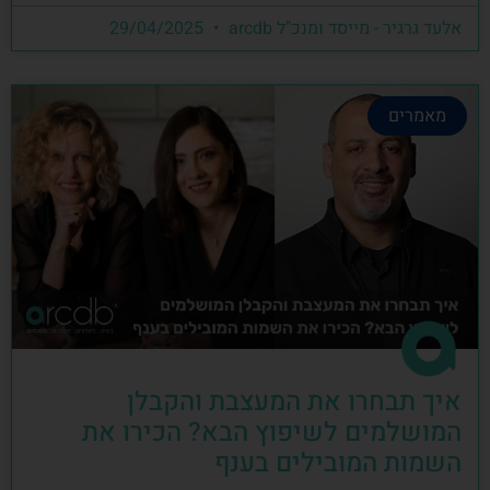
אלעד גרגיר - מייסד ומנכ"ל arcdb
29/04/2025
מאמרים
איך תבחרו את המעצבת והקבלן
המושלמים לשיפוץ הבא? הכירו את
השמות המובילים בענף