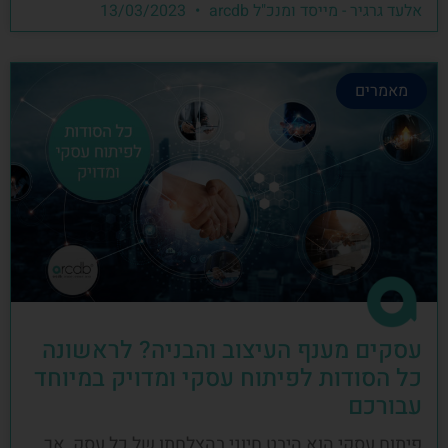
אלעד גרגיר - מייסד ומנכ"ל arcdb
13/03/2023
מאמרים
עסקים מענף העיצוב והבניה? לראשונה
כל הסודות לפיתוח עסקי ומדויק במיוחד
עבורכם
פיתוח עסקי הוא היבט חיוני בהצלחתו של כל עסק, אך