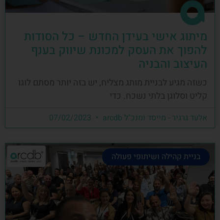
מיתוג אישי בעידן החדש – כל הסודות
להפוך את העסק למכונת שיווק בענף
העיצוב והבניה
כשזה מגיע לבניית מותג מצליח, יש בזה יותר מסתם לוגו
קליט וסלוגן בלתי נשכח. כדי
אלעד גרגיר - מייסד ומנכ"ל arcdb
07/02/2023
בניית קהילה ושיתופי פעולה