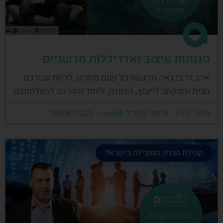
סגנונות עיצוב ואדריכלות חדשניים
ארכ.די.בי גאה ונרגשת כל פעם מחדש, להיות עבורכם
הבית והמקום: לייעוץ, הכוונה, לימוד והדרכה להצלחתכם
אלעד גרגיר - מייסד ומנכ"ל arcdb
15/08/2023
קהילת הבניה המובילה בישראל