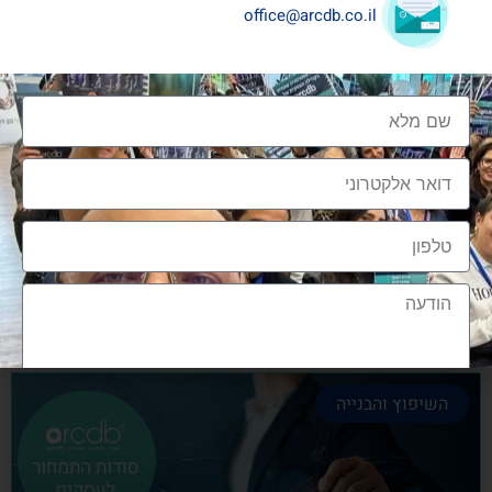
office@arcdb.co.il
שיתופי פעולה בענף העיצוב והבניה
שיתופי פעולה בענף העיצוב והבניה הם מתכון הכרחי
להצלחה, לנו בארכדיבי יש את הניסיון והיכולת
אלעד גרגיר - מייסד ומנכ"ל arcdb
28/06/2023
השיפוץ והבנייה
הצטרפות לקהילה