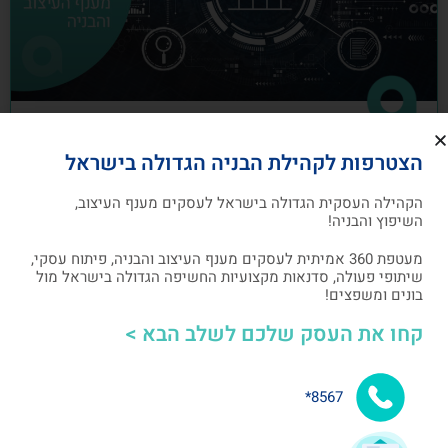
כיצד לבנות תוכנית שיווק לעסקים מענף
הצטרפות לקהילת הבניה הגדולה בישראל
העיצוב והבניה
הקהילה העסקית הגדולה בישראל לעסקים מענף העיצוב,
תוכנית שיווק הנה תוכנית כתובה, המהווה מפת דרכים
השיפוץ והבניה!
להשגת מטרות שיווקיות ספציפיות שהעסק צריך לבצע
מעטפת 360 אמיתית לעסקים מענף העיצוב והבניה, פיתוח עסקי,
שיתופי פעולה, סדנאות מקצועיות החשיפה הגדולה בישראל מול
אלעד גרגיר - מייסד ומנכ"ל arcdb
05/07/2023
בונים ומשפצים!
קחו את העסק שלכם לשלב הבא >
בניית קהילה ושיתופי פעולה
8567*