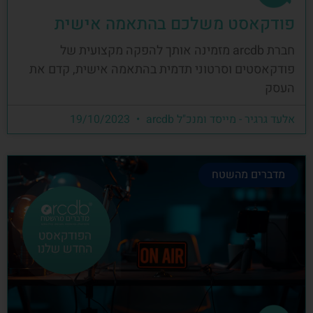
פודקאסט משלכם בהתאמה אישית
חברת arcdb מזמינה אותך להפקה מקצועית של
פודקאסטים וסרטוני תדמית בהתאמה אישית, קדם את
העסק
אלעד גרגיר - מייסד ומנכ"ל arcdb
19/10/2023
מדברים מהשטח