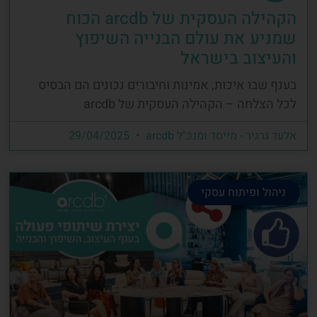
הקהילה העסקית של arcdb הכוח
שמניע את עולם הבנייה השיפוץ
והעיצוב בישראל
בענף שבו איכות, אמינות וחיבורים נכונים הם הבסיס
לכל הצלחה – הקהילה העסקית של arcdb
אלעד גרגיר - מייסד ומנכ"ל arcdb
29/04/2025
ניהול ופיתוח עסקי