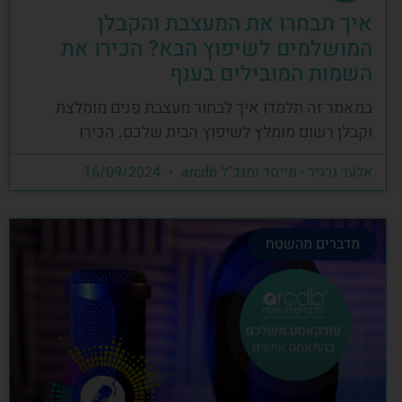
איך תבחרו את המעצבת והקבלן
המושלמים לשיפוץ הבא? הכירו את
השמות המובילים בענף
במאמר זה תלמדו איך לבחור מעצבת פנים מומלצת
וקבלן רשום מומלץ לשיפוץ הבית שלכם. הכירו
אלעד גרגיר - מייסד ומנכ"ל arcdb
16/09/2024
מדברים מהשטח