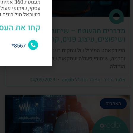
מעטפת 60
עסקי, שיתופי פעול
בישראל מול בונים 
קחו את העס
מדברים מהשטח – שיתופי פעולה, בניה
ושיפוצים, עיצוב פנים, קהילה ועסקים
8567*
הפודקאסט המוביל של עסקים בענף העיצוב, השיפוץ
והבניה, שיתופי פעולה ועסקאות של קהילת הבניה
הגדולה
אלעד גרגיר - מייסד ומנכ"ל arcdb
04/09/2023
מאמרים