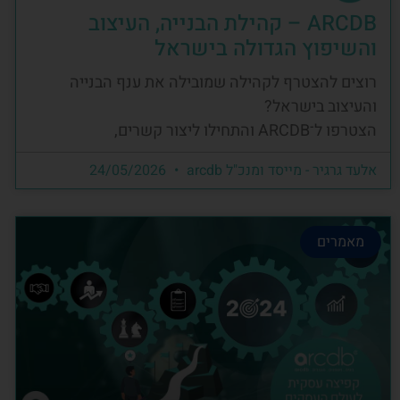
ARCDB – קהילת הבנייה, העיצוב
והשיפוץ הגדולה בישראל
רוצים להצטרף לקהילה שמובילה את ענף הבנייה
והעיצוב בישראל?
הצטרפו ל־ARCDB והתחילו ליצור קשרים,
אלעד גרגיר - מייסד ומנכ"ל arcdb
24/05/2026
מאמרים