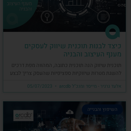
כיצד לבנות תוכנית שיווק לעסקים
מענף העיצוב והבניה
תוכנית שיווק הנה תוכנית כתובה, המהווה מפת דרכים
להשגת מטרות שיווקיות ספציפיות שהעסק צריך לבצע
אלעד גרגיר - מייסד ומנכ"ל arcdb
05/07/2023
השיפוץ והבנייה