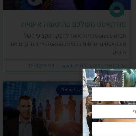
פודקאסט משלכם בהתאמה אישית
חברת arcdb מזמינה אותך להפקה מקצועית של
פודקאסטים וסרטוני תדמית בהתאמה אישית, קדם את
העסק
אלעד גרגיר - מייסד ומנכ"ל arcdb
19/10/2023
קהילת הבניה המובילה בישראל