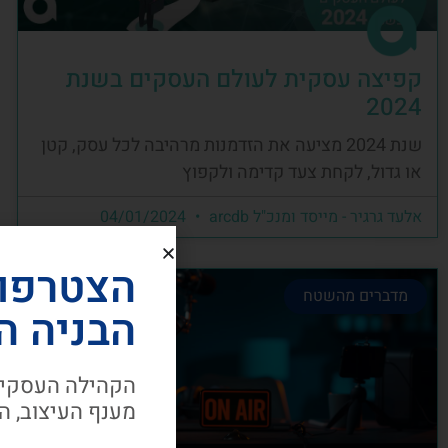
קפיצה עסקית לעולם העסקים בשנת
2024
שנת 2024 מציעה את הזדמנות מרהיבה לכל עסק, קטן
או גדול, לקחת צעד קדימה ולקפוץ
אלעד גרגיר - מייסד ומנכ"ל arcdb
04/01/2024
הצטרפו
מדברים מהשטח
הבניה ה
הקהילה העסקית
מענף העיצוב, ה