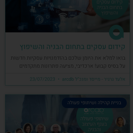
קידום עסקים בתחום הבניה והשיפוץ
בואו למלא את היומן שלכם בהזדמנויות עסקיות חדשות
על בסיס קבוע! ארכדיבי, מציעה פתרונות מתקדמים
אלעד גרגיר - מייסד ומנכ"ל arcdb
23/07/2023
בניית קהילה ושיתופי פעולה