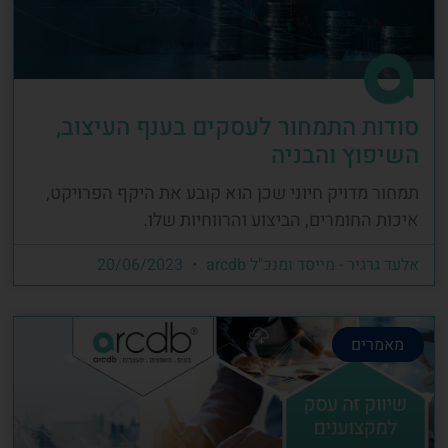
סודות התמחור לעסקים בענף העיצוב,
השיפוץ והבניה
תמחור מדויק חיוני שכן הוא קובע את היקף הפרויקט,
איכות החומרים, הביצוע והרווחיות שלו.
אלעד גרגיר - מייסד ומנכ"ל arcdb
20/06/2023
מאמרים