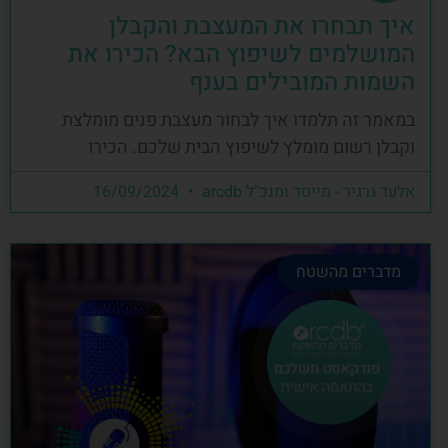
איך תבחרו את המעצבת והקבלן
המושלמים לשיפוץ הבא? הכירו את
השמות המובילים בענף
במאמר זה תלמדו איך לבחור מעצבת פנים מומלצת
וקבלן רשום מומלץ לשיפוץ הבית שלכם. הכירו
אלעד גרגיר - מייסד ומנכ"ל arcdb
16/09/2024
מדברים מהשטח