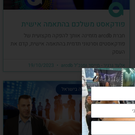
פודקאסט משלכם בהתאמה אישית
חברת arcdb מזמינה אותך להפקה מקצועית של
פודקאסטים וסרטוני תדמית בהתאמה אישית, קדם את
העסק
אלעד גרגיר - מייסד ומנכ"ל arcdb
19/10/2023
קהילת הבניה המובילה בישראל