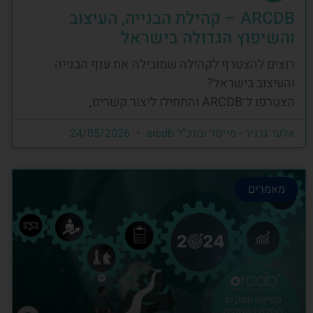
ARCDB – קהילת הבנייה, העיצוב
והשיפוץ הגדולה בישראל
רוצים להצטרף לקהילה שמובילה את ענף הבנייה
והעיצוב בישראל?
הצטרפו ל־ARCDB והתחילו ליצור קשרים,
אלעד גרגיר - מייסד ומנכ"ל arcdb
24/05/2026
מאמרים