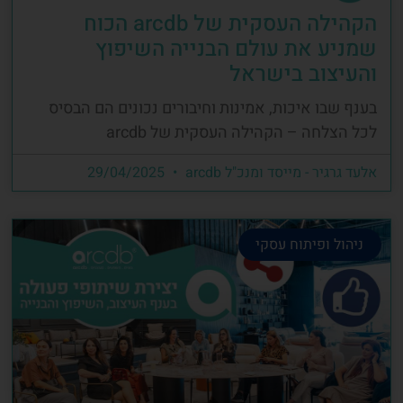
הקהילה העסקית של arcdb הכוח
שמניע את עולם הבנייה השיפוץ
והעיצוב בישראל
בענף שבו איכות, אמינות וחיבורים נכונים הם הבסיס
לכל הצלחה – הקהילה העסקית של arcdb
אלעד גרגיר - מייסד ומנכ"ל arcdb
29/04/2025
ניהול ופיתוח עסקי