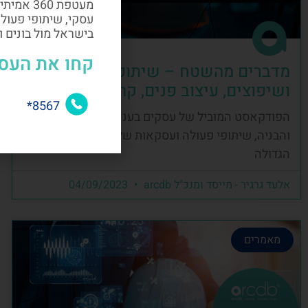
מעטפת 60
עסקי, שיתופי פעול
בישראל מול בונים 
קחו את העס
מדברים מהשטח – שיתופי פעולה, בניה
ושיפוצים, עיצוב פנים, קהילה ועסקים
8567*
הפודקאסט המוביל של עסקים בענף העיצוב, השיפוץ
והבניה, שיתופי פעולה ועסקאות של קהילת הבניה
הגדולה
אלעד גרגיר - מייסד ומנכ"ל arcdb
04/09/2023
מאמרים