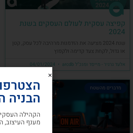
קפיצה עסקית לעולם העסקים בשנת
2024
שנת 2024 מציעה את הזדמנות מרהיבה לכל עסק, קטן
או גדול, לקחת צעד קדימה ולקפוץ
אלעד גרגיר - מייסד ומנכ"ל arcdb
04/01/2024
הצטרפו
מדברים מהשטח
הבניה ה
הקהילה העסקית
מענף העיצוב, ה