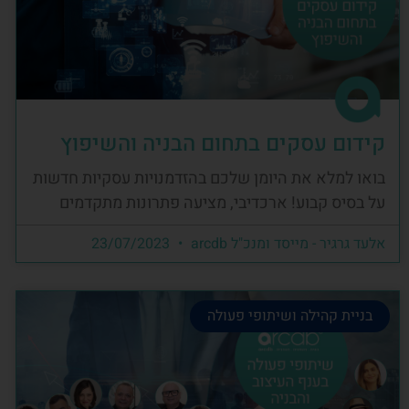
קידום עסקים בתחום הבניה והשיפוץ
בואו למלא את היומן שלכם בהזדמנויות עסקיות חדשות
על בסיס קבוע! ארכדיבי, מציעה פתרונות מתקדמים
אלעד גרגיר - מייסד ומנכ"ל arcdb
23/07/2023
בניית קהילה ושיתופי פעולה