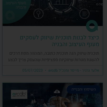
כיצד לבנות תוכנית שיווק לעסקים
מענף העיצוב והבניה
תוכנית שיווק הנה תוכנית כתובה, המהווה מפת דרכים
להשגת מטרות שיווקיות ספציפיות שהעסק צריך לבצע
אלעד גרגיר - מייסד ומנכ"ל arcdb
05/07/2023
השיפוץ והבנייה