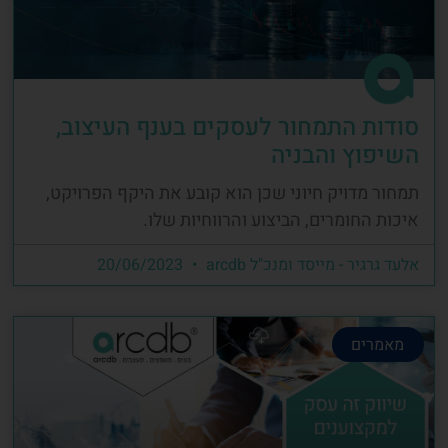
סודות התמחור לעסקים בענף העיצוב,
השיפוץ והבניה
תמחור מדויק חיוני שכן הוא קובע את היקף הפרויקט,
איכות החומרים, הביצוע והרווחיות שלו.
אלעד גרגיר - מייסד ומנכ"ל arcdb
20/06/2023
מאמרים