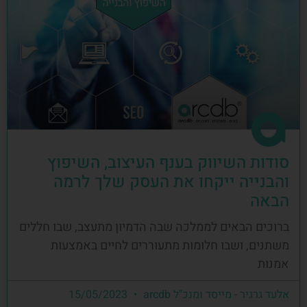
סודות השיווק בענף העיצוב, השיפוץ
והבנייה ייקחו את העסק שלך לרמה
הבאה
ברוכים הבאים לממלכה שבה הדמיון מתעצב, שבו חללים
משתנים, ושבו חלומות מתעוררים לחיים באמצעות
אמנות
אלעד גרגיר - מייסד ומנכ"ל arcdb
15/05/2023