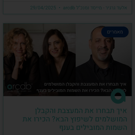
אלעד גרגיר - מייסד ומנכ"ל arcdb
29/04/2025
מאמרים
איך תבחרו את המעצבת והקבלן
המושלמים לשיפוץ הבא? הכירו את
השמות המובילים בענף