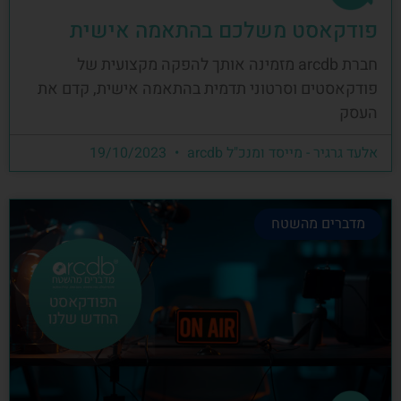
פודקאסט משלכם בהתאמה אישית
חברת arcdb מזמינה אותך להפקה מקצועית של
פודקאסטים וסרטוני תדמית בהתאמה אישית, קדם את
העסק
אלעד גרגיר - מייסד ומנכ"ל arcdb
19/10/2023
מדברים מהשטח