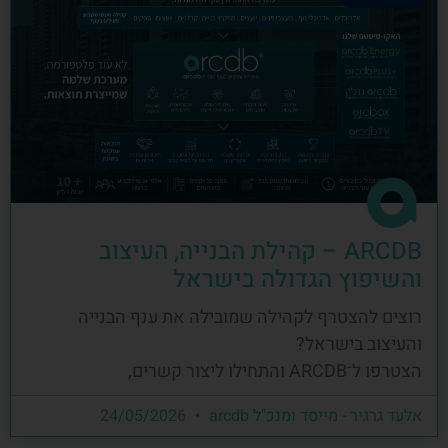
ARCDB – קהילת הבנייה, העיצוב
והשיפוץ הגדולה בישראל
רוצים להצטרף לקהילה שמובילה את ענף הבנייה
והעיצוב בישראל?
הצטרפו ל־ARCDB והתחילו ליצור קשרים,
אלעד גרגיר - מייסד ומנכ"ל arcdb
24/05/2026