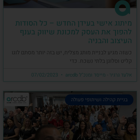
מיתוג אישי בעידן החדש – כל הסודות
להפוך את העסק למכונת שיווק בענף
העיצוב והבניה
כשזה מגיע לבניית מותג מצליח, יש בזה יותר מסתם לוגו
קליט וסלוגן בלתי נשכח. כדי
אלעד גרגיר - מייסד ומנכ"ל arcdb
07/02/2023
בניית קהילה ושיתופי פעולה