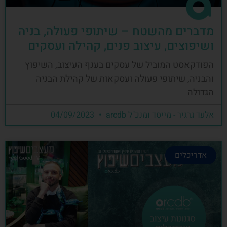
מדברים מהשטח – שיתופי פעולה, בניה
ושיפוצים, עיצוב פנים, קהילה ועסקים
הפודקאסט המוביל של עסקים בענף העיצוב, השיפוץ
והבניה, שיתופי פעולה ועסקאות של קהילת הבניה
הגדולה
אלעד גרגיר - מייסד ומנכ"ל arcdb
04/09/2023
אדריכלים