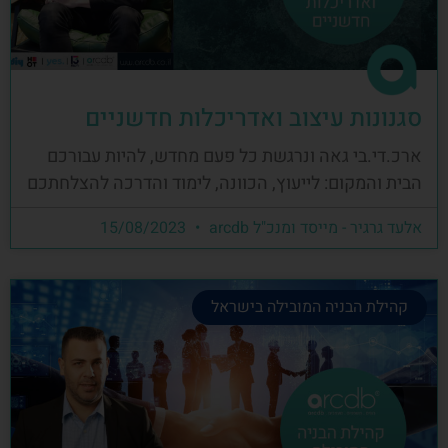
סגנונות עיצוב ואדריכלות חדשניים
ארכ.די.בי גאה ונרגשת כל פעם מחדש, להיות עבורכם
הבית והמקום: לייעוץ, הכוונה, לימוד והדרכה להצלחתכם
אלעד גרגיר - מייסד ומנכ"ל arcdb
15/08/2023
קהילת הבניה המובילה בישראל