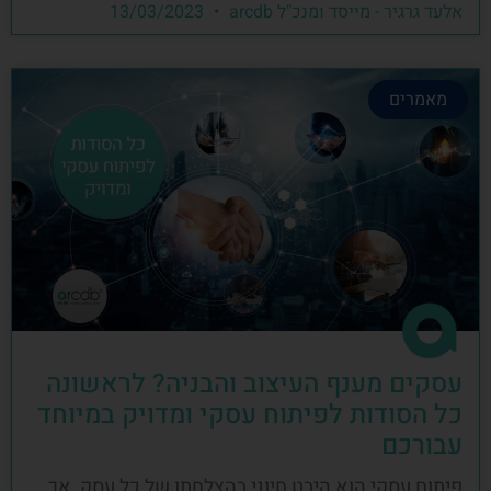
אלעד גרגיר - מייסד ומנכ"ל arcdb
13/03/2023
מאמרים
עסקים מענף העיצוב והבניה? לראשונה
כל הסודות לפיתוח עסקי ומדויק במיוחד
עבורכם
פיתוח עסקי הוא היבט חיוני בהצלחתו של כל עסק, אך