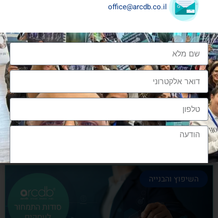
office@arcdb.co.il
שיתופי פעולה בענף העיצוב והבניה
שיתופי פעולה בענף העיצוב והבניה הם מתכון הכרחי
להצלחה, לנו בארכדיבי יש את הניסיון והיכולת
אלעד גרגיר - מייסד ומנכ"ל arcdb
28/06/2023
השיפוץ והבנייה
הצטרפות לקהילה