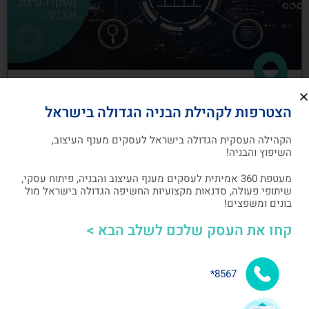
כיצד לבנות תוכנית שיווק לעסקים מענף
הצטרפות לקהילת הבניה הגדולה בישראל
העיצוב והבניה
הקהילה העסקית הגדולה בישראל לעסקים מענף העיצוב,
תוכנית שיווק הנה תוכנית כתובה, המהווה מפת דרכים
השיפוץ והבניה!
להשגת מטרות שיווקיות ספציפיות שהעסק צריך לבצע
מעטפת 360 אמיתית לעסקים מענף העיצוב והבניה, פיתוח עסקי,
שיתופי פעולה, סדנאות מקצועיות החשיפה הגדולה בישראל מול
אלעד גרגיר - מייסד ומנכ"ל arcdb
05/07/2023
בונים ומשפצים!
קחו את העסק שלכם לשלב הבא >
בניית קהילה ושיתופי פעולה
8567*