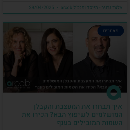
אלעד גרגיר - מייסד ומנכ"ל arcdb
29/04/2025
מאמרים
איך תבחרו את המעצבת והקבלן
המושלמים לשיפוץ הבא? הכירו את
השמות המובילים בענף