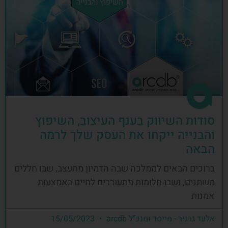
סודות השיווק בענף העיצוב, השיפוץ
והבנייה ייקחו את העסק שלך לרמה
הבאה
ברוכים הבאים לממלכה שבה הדמיון מתעצב, שבו חללים
משתנים, ושבו חלומות מתעוררים לחיים באמצעות
אמנות
אלעד גרגיר - מייסד ומנכ"ל arcdb
15/05/2023