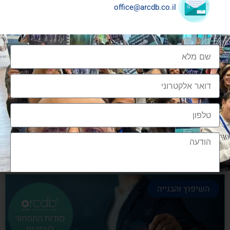
office@arcdb.co.il
שיתופי פעולה בענף העיצוב והבניה
שיתופי פעולה בענף העיצוב והבניה הם מתכון הכרחי
להצלחה, לנו בארכדיבי יש את הניסיון והיכולת
אלעד גרגיר - מייסד ומנכ"ל arcdb
28/06/2023
השיפוץ והבנייה
הצטרפות לקהילה