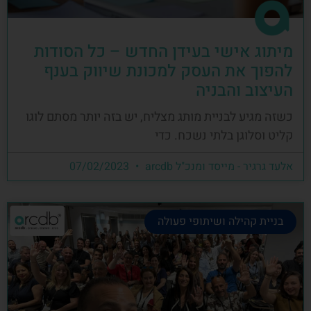
מיתוג אישי בעידן החדש – כל הסודות
להפוך את העסק למכונת שיווק בענף
העיצוב והבניה
כשזה מגיע לבניית מותג מצליח, יש בזה יותר מסתם לוגו
קליט וסלוגן בלתי נשכח. כדי
אלעד גרגיר - מייסד ומנכ"ל arcdb
07/02/2023
בניית קהילה ושיתופי פעולה