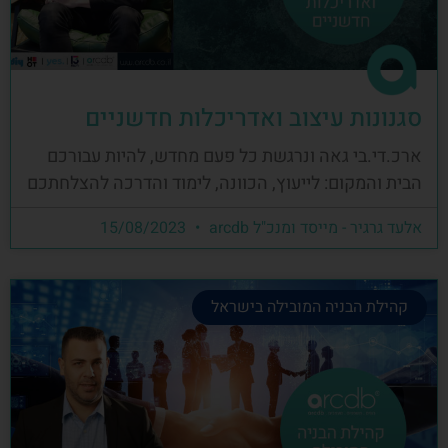
סגנונות עיצוב ואדריכלות חדשניים
ארכ.די.בי גאה ונרגשת כל פעם מחדש, להיות עבורכם
הבית והמקום: לייעוץ, הכוונה, לימוד והדרכה להצלחתכם
אלעד גרגיר - מייסד ומנכ"ל arcdb
15/08/2023
קהילת הבניה המובילה בישראל