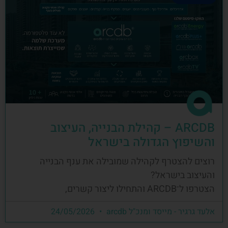
ARCDB – קהילת הבנייה, העיצוב
והשיפוץ הגדולה בישראל
רוצים להצטרף לקהילה שמובילה את ענף הבנייה
והעיצוב בישראל?
הצטרפו ל־ARCDB והתחילו ליצור קשרים,
אלעד גרגיר - מייסד ומנכ"ל arcdb
24/05/2026