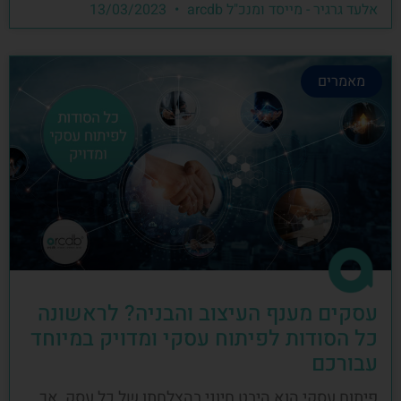
אלעד גרגיר - מייסד ומנכ"ל arcdb
13/03/2023
מאמרים
עסקים מענף העיצוב והבניה? לראשונה
כל הסודות לפיתוח עסקי ומדויק במיוחד
עבורכם
פיתוח עסקי הוא היבט חיוני בהצלחתו של כל עסק, אך