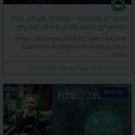
מדברים מהשטח – שיתופי פעולה, בניה
ושיפוצים, עיצוב פנים, קהילה ועסקים
הפודקאסט המוביל של עסקים בענף העיצוב, השיפוץ
והבניה, שיתופי פעולה ועסקאות של קהילת הבניה
הגדולה
אלעד גרגיר - מייסד ומנכ"ל arcdb
04/09/2023
אדריכלים