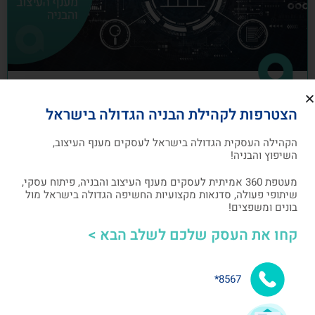
כיצד לבנות תוכנית שיווק לעסקים מענף
הצטרפות לקהילת הבניה הגדולה בישראל
העיצוב והבניה
הקהילה העסקית הגדולה בישראל לעסקים מענף העיצוב,
תוכנית שיווק הנה תוכנית כתובה, המהווה מפת דרכים
השיפוץ והבניה!
להשגת מטרות שיווקיות ספציפיות שהעסק צריך לבצע
מעטפת 360 אמיתית לעסקים מענף העיצוב והבניה, פיתוח עסקי,
שיתופי פעולה, סדנאות מקצועיות החשיפה הגדולה בישראל מול
אלעד גרגיר - מייסד ומנכ"ל arcdb
05/07/2023
בונים ומשפצים!
קחו את העסק שלכם לשלב הבא >
בניית קהילה ושיתופי פעולה
8567*