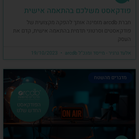
פודקאסט משלכם בהתאמה אישית
חברת arcdb מזמינה אותך להפקה מקצועית של
פודקאסטים וסרטוני תדמית בהתאמה אישית, קדם את
העסק
אלעד גרגיר - מייסד ומנכ"ל arcdb
19/10/2023
מדברים מהשטח