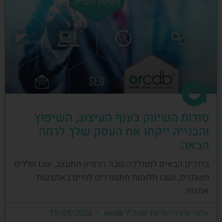
סודות השיווק בענף העיצוב, השיפוץ
והבנייה ייקחו את העסק שלך לרמה
הבאה
ברוכים הבאים לממלכה שבה הדמיון מתעצב, שבו חללים
משתנים, ושבו חלומות מתעוררים לחיים באמצעות
אמנות
אלעד גרגיר - מייסד ומנכ"ל arcdb
15/05/2023