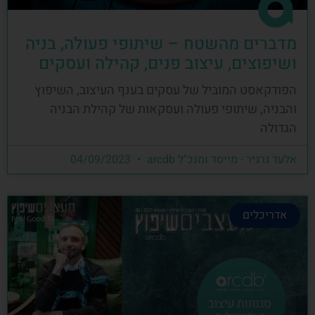
מדברים מהשטח – שיתופי פעולה, בניה
ושיפוצים, עיצוב פנים, קהילה ועסקים
הפודקאסט המוביל של עסקים בענף העיצוב, השיפוץ
והבניה, שיתופי פעולה ועסקאות של קהילת הבניה
הגדולה
אלעד גרגיר - מייסד ומנכ"ל arcdb
04/09/2023
אדריכלים