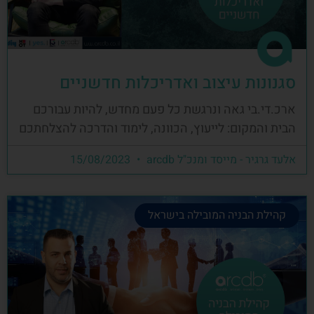
סגנונות עיצוב ואדריכלות חדשניים
ארכ.די.בי גאה ונרגשת כל פעם מחדש, להיות עבורכם
הבית והמקום: לייעוץ, הכוונה, לימוד והדרכה להצלחתכם
אלעד גרגיר - מייסד ומנכ"ל arcdb
15/08/2023
קהילת הבניה המובילה בישראל