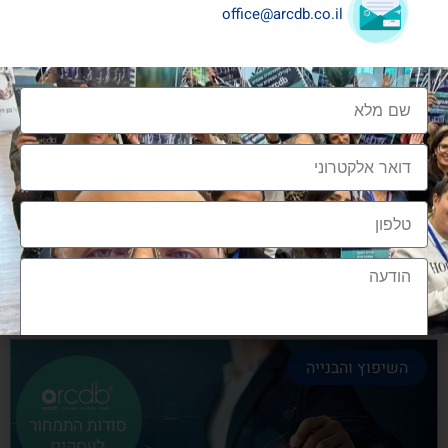
office@arcdb.co.il
שיתופי פעולה בענף העיצוב והבניה
שיתופי פעולה בענף העיצוב והבניה הם מתכון הכרחי
להצלחה, לנו בארכדיבי יש את הניסיון והיכולת
אלעד גרגיר - מייסד ומנכ"ל arcdb
28/06/2023
השיפוץ והבנייה
הצטרפות לקהילה