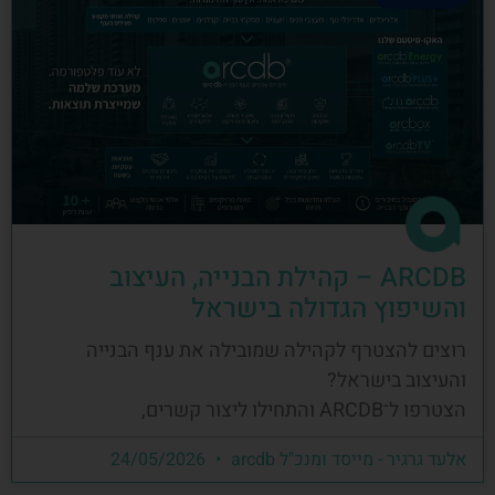
ARCDB – קהילת הבנייה, העיצוב
והשיפוץ הגדולה בישראל
רוצים להצטרף לקהילה שמובילה את ענף הבנייה
והעיצוב בישראל?
הצטרפו ל־ARCDB והתחילו ליצור קשרים,
אלעד גרגיר - מייסד ומנכ"ל arcdb
24/05/2026