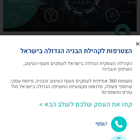
כיצד לבנות תוכנית שיווק לעסקים מענף
הצטרפות לקהילת הבניה הגדולה בישראל
העיצוב והבניה
הקהילה העסקית הגדולה בישראל לעסקים מענף העיצוב,
תוכנית שיווק הנה תוכנית כתובה, המהווה מפת דרכים
השיפוץ והבניה!
להשגת מטרות שיווקיות ספציפיות שהעסק צריך לבצע
מעטפת 360 אמיתית לעסקים מענף העיצוב והבניה, פיתוח עסקי,
שיתופי פעולה, סדנאות מקצועיות החשיפה הגדולה בישראל מול
אלעד גרגיר - מייסד ומנכ"ל arcdb
05/07/2023
בונים ומשפצים!
קחו את העסק שלכם לשלב הבא >
בניית קהילה ושיתופי פעולה
8567*