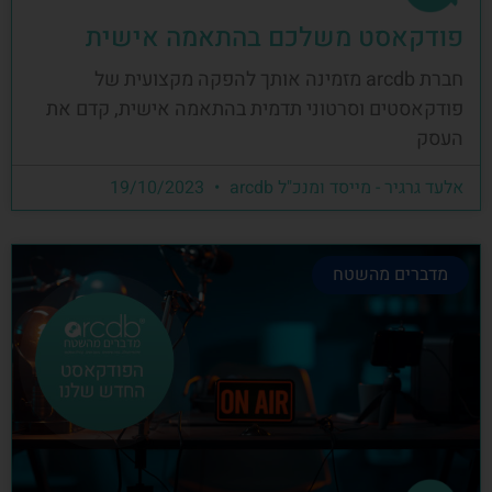
פודקאסט משלכם בהתאמה אישית
חברת arcdb מזמינה אותך להפקה מקצועית של
פודקאסטים וסרטוני תדמית בהתאמה אישית, קדם את
העסק
אלעד גרגיר - מייסד ומנכ"ל arcdb
19/10/2023
מדברים מהשטח