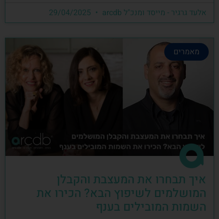
אלעד גרגיר - מייסד ומנכ"ל arcdb
29/04/2025
מאמרים
איך תבחרו את המעצבת והקבלן
המושלמים לשיפוץ הבא? הכירו את
השמות המובילים בענף