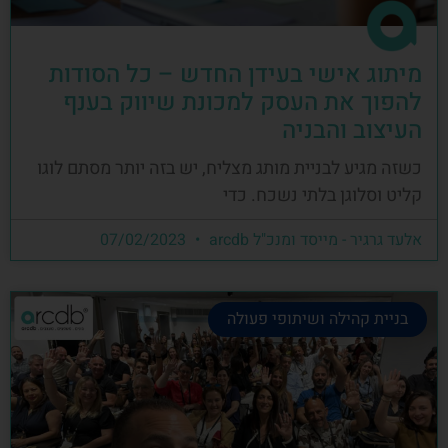
מיתוג אישי בעידן החדש – כל הסודות
להפוך את העסק למכונת שיווק בענף
העיצוב והבניה
כשזה מגיע לבניית מותג מצליח, יש בזה יותר מסתם לוגו
קליט וסלוגן בלתי נשכח. כדי
אלעד גרגיר - מייסד ומנכ"ל arcdb
07/02/2023
בניית קהילה ושיתופי פעולה