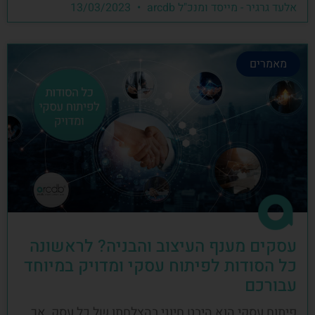
אלעד גרגיר - מייסד ומנכ"ל arcdb
13/03/2023
מאמרים
עסקים מענף העיצוב והבניה? לראשונה
כל הסודות לפיתוח עסקי ומדויק במיוחד
עבורכם
פיתוח עסקי הוא היבט חיוני בהצלחתו של כל עסק, אך