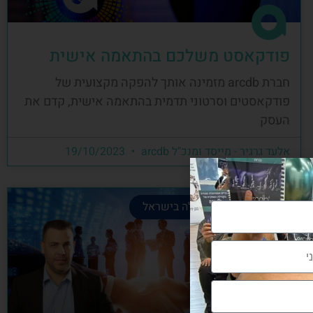
פודקאסט משלכם בהתאמה אישית
חברת arcdb מזמינה אותך להפקה מקצועית של
פודקאסטים וסרטוני תדמית בהתאמה אישית, קדם את
העסק
אלעד גרגיר - מייסד ומנכ"ל arcdb
19/10/2023
קהילת הבניה המובילה בישראל