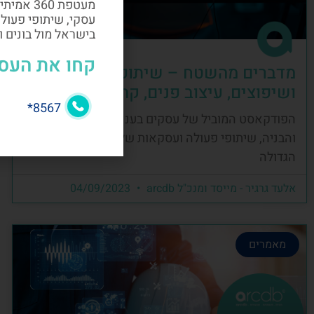
מעטפת 60
עסקי, שיתופי פעול
בישראל מול בונים 
קחו את העס
מדברים מהשטח – שיתופי פעולה, בניה
ושיפוצים, עיצוב פנים, קהילה ועסקים
8567*
הפודקאסט המוביל של עסקים בענף העיצוב, השיפוץ
והבניה, שיתופי פעולה ועסקאות של קהילת הבניה
הגדולה
אלעד גרגיר - מייסד ומנכ"ל arcdb
04/09/2023
מאמרים