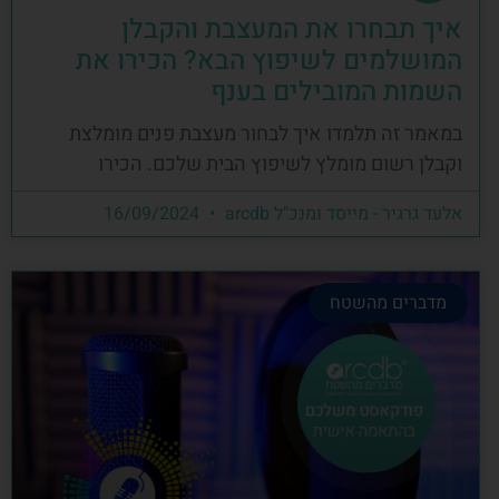
איך תבחרו את המעצבת והקבלן
המושלמים לשיפוץ הבא? הכירו את
השמות המובילים בענף
במאמר זה תלמדו איך לבחור מעצבת פנים מומלצת
וקבלן רשום מומלץ לשיפוץ הבית שלכם. הכירו
אלעד גרגיר - מייסד ומנכ"ל arcdb
16/09/2024
מדברים מהשטח