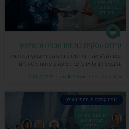
קידום עסקים בתחום הבניה והשיפוץ
בואו למלא את היומן שלכם בהזדמנויות עסקיות חדשות
על בסיס קבוע! ארכדיבי, מציעה פתרונות מתקדמים
אלעד גרגיר - מייסד ומנכ"ל arcdb
23/07/2023
בניית קהילה ושיתופי פעולה