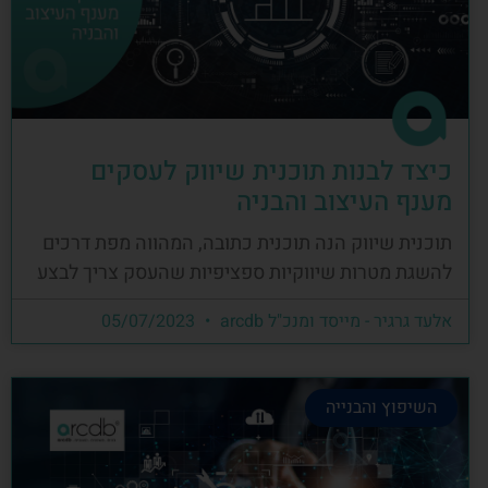
כיצד לבנות תוכנית שיווק לעסקים
מענף העיצוב והבניה
תוכנית שיווק הנה תוכנית כתובה, המהווה מפת דרכים
להשגת מטרות שיווקיות ספציפיות שהעסק צריך לבצע
אלעד גרגיר - מייסד ומנכ"ל arcdb
05/07/2023
השיפוץ והבנייה