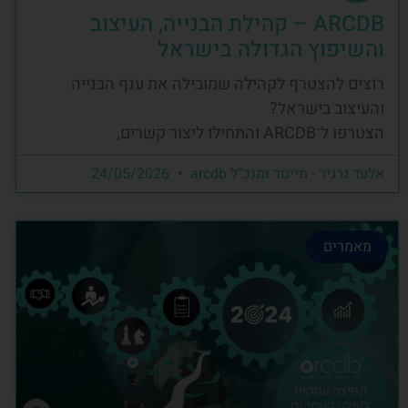
ARCDB – קהילת הבנייה, העיצוב
והשיפוץ הגדולה בישראל
רוצים להצטרף לקהילה שמובילה את ענף הבנייה
והעיצוב בישראל?
הצטרפו ל־ARCDB והתחילו ליצור קשרים,
אלעד גרגיר - מייסד ומנכ"ל arcdb
24/05/2026
מאמרים