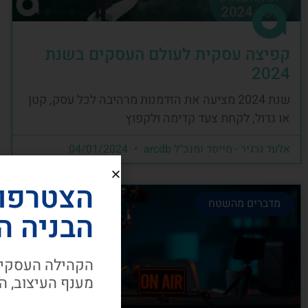
קפיצה עסקית לעולם העסקים בשנת
2024
שנת 2024 מציעה את הזדמנות מרהיבה לכל עסק, קטן
או גדול, לקחת צעד קדימה ולקפוץ
אלעד גרגיר - מייסד ומנכ"ל arcdb
04/01/2024
הצטרפו
מדברים מהשטח
הבניה ה
הקהילה העסקית
מענף העיצוב, ה