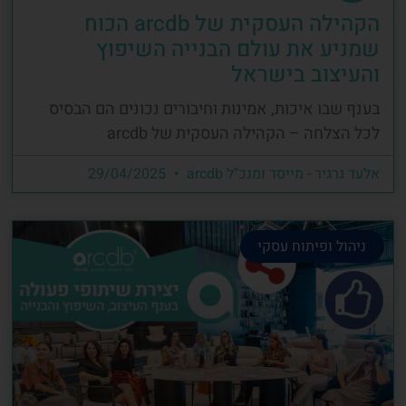
הקהילה העסקית של arcdb הכוח
שמניע את עולם הבנייה השיפוץ
והעיצוב בישראל
בענף שבו איכות, אמינות וחיבורים נכונים הם הבסיס
לכל הצלחה – הקהילה העסקית של arcdb
אלעד גרגיר - מייסד ומנכ"ל arcdb
29/04/2025
ניהול ופיתוח עסקי