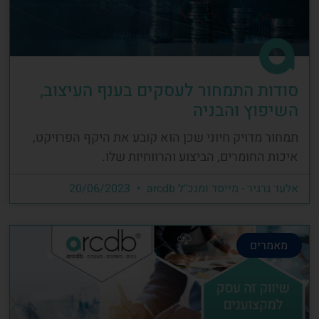
סודות התמחור לעסקים בענף העיצוב,
השיפוץ והבניה
תמחור מדויק חיוני שכן הוא קובע את היקף הפרויקט,
איכות החומרים, הביצוע והרווחיות שלו.
אלעד גרגיר - מייסד ומנכ"ל arcdb
20/06/2023
מאמרים