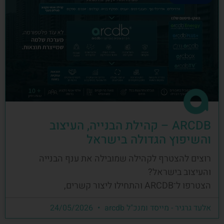
ARCDB – קהילת הבנייה, העיצוב
והשיפוץ הגדולה בישראל
רוצים להצטרף לקהילה שמובילה את ענף הבנייה
והעיצוב בישראל?
הצטרפו ל־ARCDB והתחילו ליצור קשרים,
אלעד גרגיר - מייסד ומנכ"ל arcdb
24/05/2026