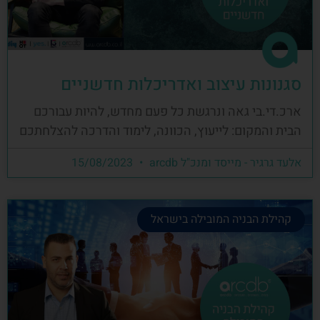
סגנונות עיצוב ואדריכלות חדשניים
ארכ.די.בי גאה ונרגשת כל פעם מחדש, להיות עבורכם
הבית והמקום: לייעוץ, הכוונה, לימוד והדרכה להצלחתכם
אלעד גרגיר - מייסד ומנכ"ל arcdb
15/08/2023
קהילת הבניה המובילה בישראל