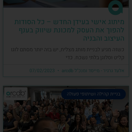
מיתוג אישי בעידן החדש – כל הסודות
להפוך את העסק למכונת שיווק בענף
העיצוב והבניה
כשזה מגיע לבניית מותג מצליח, יש בזה יותר מסתם לוגו
קליט וסלוגן בלתי נשכח. כדי
אלעד גרגיר - מייסד ומנכ"ל arcdb
07/02/2023
בניית קהילה ושיתופי פעולה