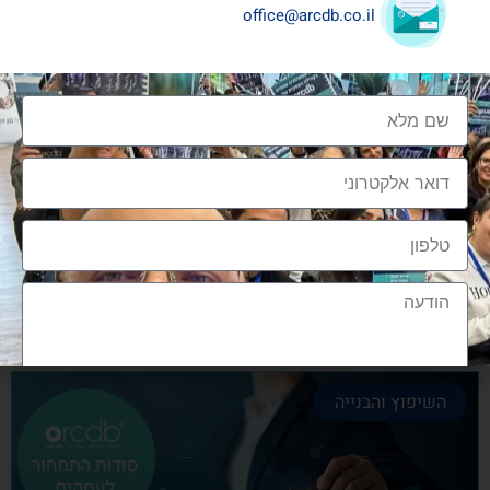
office@arcdb.co.il
שיתופי פעולה בענף העיצוב והבניה
שיתופי פעולה בענף העיצוב והבניה הם מתכון הכרחי
להצלחה, לנו בארכדיבי יש את הניסיון והיכולת
אלעד גרגיר - מייסד ומנכ"ל arcdb
28/06/2023
השיפוץ והבנייה
הצטרפות לקהילה