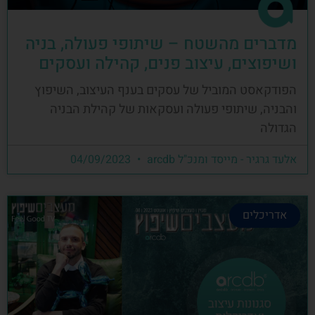
מדברים מהשטח – שיתופי פעולה, בניה
ושיפוצים, עיצוב פנים, קהילה ועסקים
הפודקאסט המוביל של עסקים בענף העיצוב, השיפוץ
והבניה, שיתופי פעולה ועסקאות של קהילת הבניה
הגדולה
אלעד גרגיר - מייסד ומנכ"ל arcdb
04/09/2023
אדריכלים