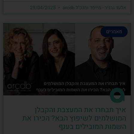
אלעד גרגיר - מייסד ומנכ"ל arcdb
29/04/2025
מאמרים
איך תבחרו את המעצבת והקבלן
המושלמים לשיפוץ הבא? הכירו את
השמות המובילים בענף