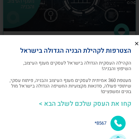
כיצד לבנות תוכנית שיווק לעסקים מענף
הצטרפות לקהילת הבניה הגדולה בישראל
העיצוב והבניה
הקהילה העסקית הגדולה בישראל לעסקים מענף העיצוב,
תוכנית שיווק הנה תוכנית כתובה, המהווה מפת דרכים
השיפוץ והבניה!
להשגת מטרות שיווקיות ספציפיות שהעסק צריך לבצע
מעטפת 360 אמיתית לעסקים מענף העיצוב והבניה, פיתוח עסקי,
שיתופי פעולה, סדנאות מקצועיות החשיפה הגדולה בישראל מול
אלעד גרגיר - מייסד ומנכ"ל arcdb
05/07/2023
בונים ומשפצים!
קחו את העסק שלכם לשלב הבא >
בניית קהילה ושיתופי פעולה
8567*