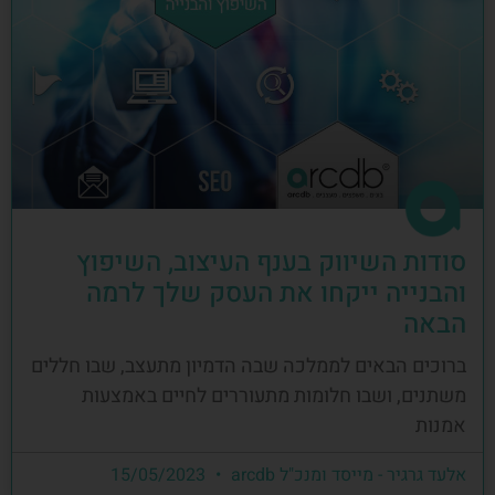
סודות השיווק בענף העיצוב, השיפוץ
והבנייה ייקחו את העסק שלך לרמה
הבאה
ברוכים הבאים לממלכה שבה הדמיון מתעצב, שבו חללים
משתנים, ושבו חלומות מתעוררים לחיים באמצעות
אמנות
אלעד גרגיר - מייסד ומנכ"ל arcdb
15/05/2023