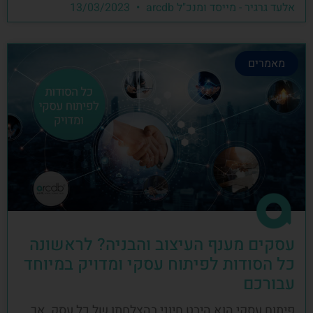
אלעד גרגיר - מייסד ומנכ"ל arcdb
13/03/2023
מאמרים
עסקים מענף העיצוב והבניה? לראשונה
כל הסודות לפיתוח עסקי ומדויק במיוחד
עבורכם
פיתוח עסקי הוא היבט חיוני בהצלחתו של כל עסק, אך