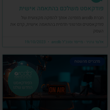
פודקאסט משלכם בהתאמה אישית
חברת arcdb מזמינה אותך להפקה מקצועית של
פודקאסטים וסרטוני תדמית בהתאמה אישית, קדם את
העסק
אלעד גרגיר - מייסד ומנכ"ל arcdb
19/10/2023
מדברים מהשטח