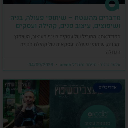
מדברים מהשטח – שיתופי פעולה, בניה
ושיפוצים, עיצוב פנים, קהילה ועסקים
הפודקאסט המוביל של עסקים בענף העיצוב, השיפוץ
והבניה, שיתופי פעולה ועסקאות של קהילת הבניה
הגדולה
אלעד גרגיר - מייסד ומנכ"ל arcdb
04/09/2023
אדריכלים