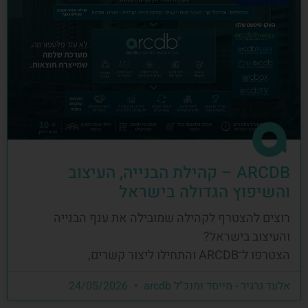
ARCDB – קהילת הבנייה, העיצוב
והשיפוץ הגדולה בישראל
רוצים להצטרף לקהילה שמובילה את ענף הבנייה
והעיצוב בישראל?
הצטרפו ל־ARCDB והתחילו ליצור קשרים,
אלעד גרגיר - מייסד ומנכ"ל arcdb
24/05/2026