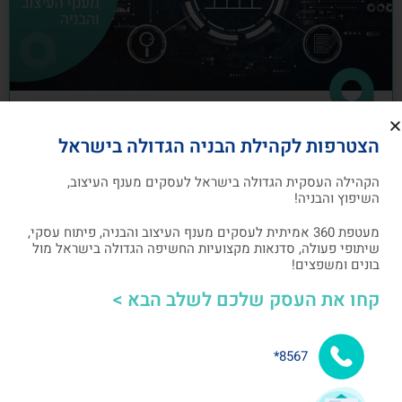
כיצד לבנות תוכנית שיווק לעסקים מענף
הצטרפות לקהילת הבניה הגדולה בישראל
העיצוב והבניה
הקהילה העסקית הגדולה בישראל לעסקים מענף העיצוב,
תוכנית שיווק הנה תוכנית כתובה, המהווה מפת דרכים
השיפוץ והבניה!
להשגת מטרות שיווקיות ספציפיות שהעסק צריך לבצע
מעטפת 360 אמיתית לעסקים מענף העיצוב והבניה, פיתוח עסקי,
שיתופי פעולה, סדנאות מקצועיות החשיפה הגדולה בישראל מול
אלעד גרגיר - מייסד ומנכ"ל arcdb
05/07/2023
בונים ומשפצים!
קחו את העסק שלכם לשלב הבא >
בניית קהילה ושיתופי פעולה
8567*