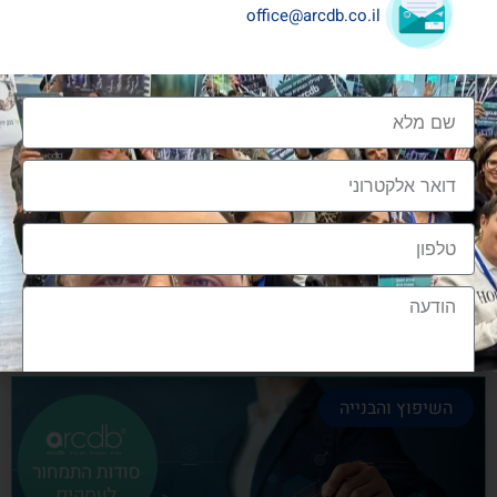
office@arcdb.co.il
שיתופי פעולה בענף העיצוב והבניה
שיתופי פעולה בענף העיצוב והבניה הם מתכון הכרחי
להצלחה, לנו בארכדיבי יש את הניסיון והיכולת
אלעד גרגיר - מייסד ומנכ"ל arcdb
28/06/2023
השיפוץ והבנייה
הצטרפות לקהילה