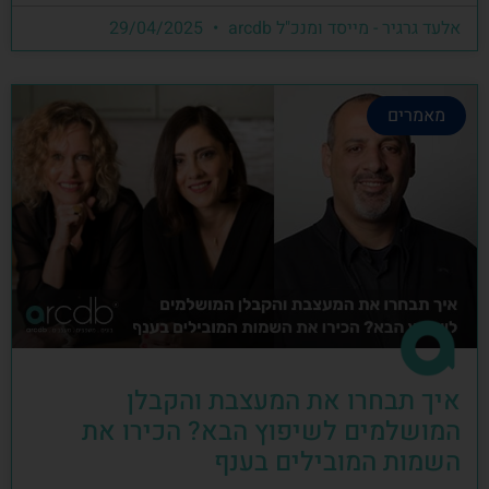
אלעד גרגיר - מייסד ומנכ"ל arcdb
29/04/2025
מאמרים
איך תבחרו את המעצבת והקבלן
המושלמים לשיפוץ הבא? הכירו את
השמות המובילים בענף