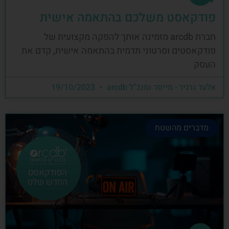
פודקאסט משלכם בהתאמה אישית
חברת arcdb מזמינה אותך להפקה מקצועית של
פודקאסטים וסרטוני תדמית בהתאמה אישית, קדם את
העסק
אלעד גרגיר - מייסד ומנכ"ל arcdb
19/10/2023
מדברים מהשטח