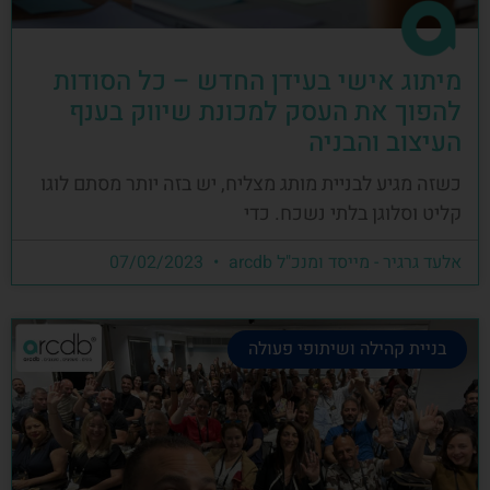
מיתוג אישי בעידן החדש – כל הסודות
להפוך את העסק למכונת שיווק בענף
העיצוב והבניה
כשזה מגיע לבניית מותג מצליח, יש בזה יותר מסתם לוגו
קליט וסלוגן בלתי נשכח. כדי
אלעד גרגיר - מייסד ומנכ"ל arcdb
07/02/2023
בניית קהילה ושיתופי פעולה