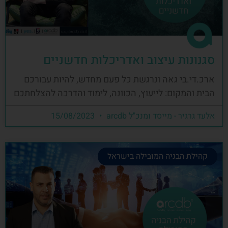
סגנונות עיצוב ואדריכלות חדשניים
ארכ.די.בי גאה ונרגשת כל פעם מחדש, להיות עבורכם
הבית והמקום: לייעוץ, הכוונה, לימוד והדרכה להצלחתכם
אלעד גרגיר - מייסד ומנכ"ל arcdb
15/08/2023
קהילת הבניה המובילה בישראל