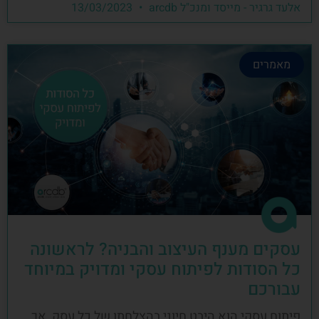
אלעד גרגיר - מייסד ומנכ"ל arcdb
13/03/2023
מאמרים
עסקים מענף העיצוב והבניה? לראשונה
כל הסודות לפיתוח עסקי ומדויק במיוחד
עבורכם
פיתוח עסקי הוא היבט חיוני בהצלחתו של כל עסק, אך