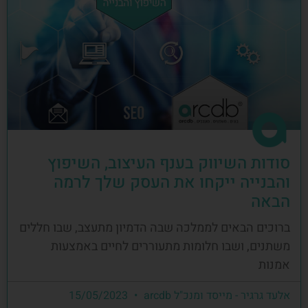
סודות השיווק בענף העיצוב, השיפוץ
והבנייה ייקחו את העסק שלך לרמה
הבאה
ברוכים הבאים לממלכה שבה הדמיון מתעצב, שבו חללים
משתנים, ושבו חלומות מתעוררים לחיים באמצעות
אמנות
אלעד גרגיר - מייסד ומנכ"ל arcdb
15/05/2023