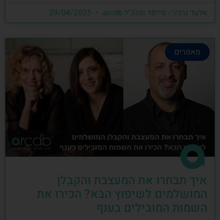
אלעד גרגיר - מייסד ומנכ"ל arcdb
29/04/2025
מאמרים
איך תבחרו את המעצבת והקבלן
המושלמים לשיפוץ הבא? הכירו את
השמות המובילים בענף