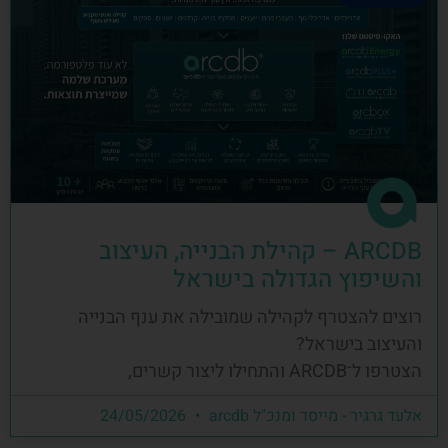
ARCDB – קהילת הבנייה, העיצוב
והשיפוץ הגדולה בישראל
רוצים להצטרף לקהילה שמובילה את ענף הבנייה
והעיצוב בישראל?
הצטרפו ל־ARCDB והתחילו ליצור קשרים,
אלעד גרגיר - מייסד ומנכ"ל arcdb
24/05/2026