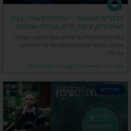
מדברים מהשטח – שיתופי פעולה, בניה
ושיפוצים, עיצוב פנים, קהילה ועסקים
הפודקאסט המוביל של עסקים בענף העיצוב, השיפוץ
והבניה, שיתופי פעולה ועסקאות של קהילת הבניה
הגדולה
אלעד גרגיר - מייסד ומנכ"ל arcdb
04/09/2023
אדריכלים