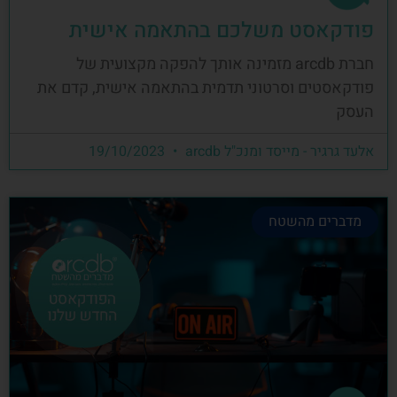
פודקאסט משלכם בהתאמה אישית
חברת arcdb מזמינה אותך להפקה מקצועית של
פודקאסטים וסרטוני תדמית בהתאמה אישית, קדם את
העסק
אלעד גרגיר - מייסד ומנכ"ל arcdb
19/10/2023
מדברים מהשטח