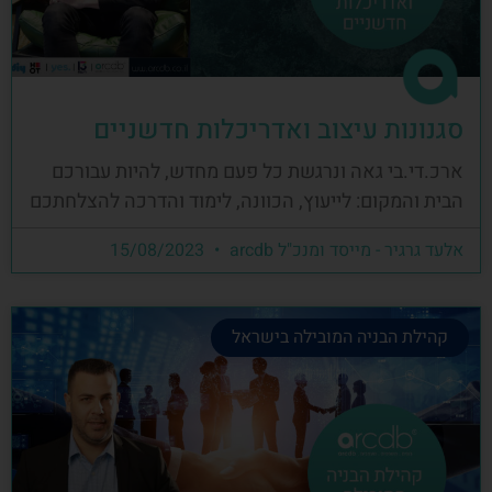
סגנונות עיצוב ואדריכלות חדשניים
ארכ.די.בי גאה ונרגשת כל פעם מחדש, להיות עבורכם
הבית והמקום: לייעוץ, הכוונה, לימוד והדרכה להצלחתכם
אלעד גרגיר - מייסד ומנכ"ל arcdb
15/08/2023
קהילת הבניה המובילה בישראל