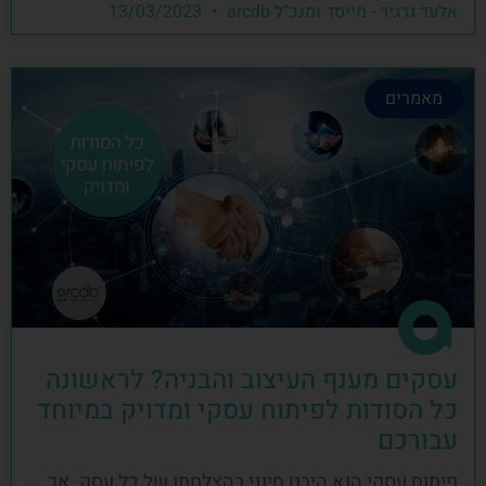
אלעד גרגיר - מייסד ומנכ"ל arcdb
13/03/2023
מאמרים
עסקים מענף העיצוב והבניה? לראשונה
כל הסודות לפיתוח עסקי ומדויק במיוחד
עבורכם
פיתוח עסקי הוא היבט חיוני בהצלחתו של כל עסק, אך