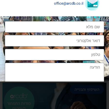
office@arcdb.co.il
שיתופי פעולה בענף העיצוב והבניה
שיתופי פעולה בענף העיצוב והבניה הם מתכון הכרחי
להצלחה, לנו בארכדיבי יש את הניסיון והיכולת
אלעד גרגיר - מייסד ומנכ"ל arcdb
28/06/2023
השיפוץ והבנייה
הצטרפות לקהילה