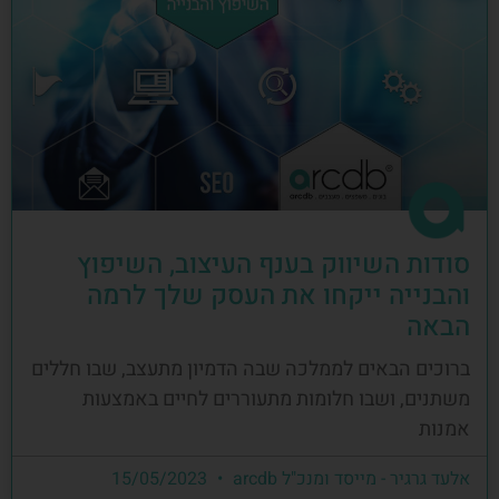
סודות השיווק בענף העיצוב, השיפוץ
והבנייה ייקחו את העסק שלך לרמה
הבאה
ברוכים הבאים לממלכה שבה הדמיון מתעצב, שבו חללים
משתנים, ושבו חלומות מתעוררים לחיים באמצעות
אמנות
אלעד גרגיר - מייסד ומנכ"ל arcdb
15/05/2023