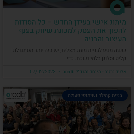
מיתוג אישי בעידן החדש – כל הסודות
להפוך את העסק למכונת שיווק בענף
העיצוב והבניה
כשזה מגיע לבניית מותג מצליח, יש בזה יותר מסתם לוגו
קליט וסלוגן בלתי נשכח. כדי
אלעד גרגיר - מייסד ומנכ"ל arcdb
07/02/2023
בניית קהילה ושיתופי פעולה