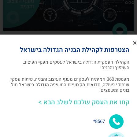
כיצד לבנות תוכנית שיווק לעסקים מענף
הצטרפות לקהילת הבניה הגדולה בישראל
העיצוב והבניה
הקהילה העסקית הגדולה בישראל לעסקים מענף העיצוב,
תוכנית שיווק הנה תוכנית כתובה, המהווה מפת דרכים
השיפוץ והבניה!
להשגת מטרות שיווקיות ספציפיות שהעסק צריך לבצע
מעטפת 360 אמיתית לעסקים מענף העיצוב והבניה, פיתוח עסקי,
שיתופי פעולה, סדנאות מקצועיות החשיפה הגדולה בישראל מול
אלעד גרגיר - מייסד ומנכ"ל arcdb
05/07/2023
בונים ומשפצים!
קחו את העסק שלכם לשלב הבא >
בניית קהילה ושיתופי פעולה
8567*