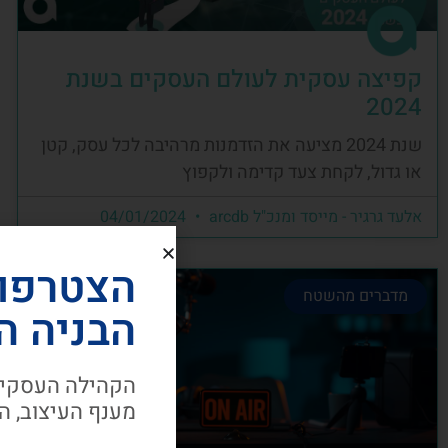
קפיצה עסקית לעולם העסקים בשנת
2024
שנת 2024 מציעה את הזדמנות מרהיבה לכל עסק, קטן
או גדול, לקחת צעד קדימה ולקפוץ
אלעד גרגיר - מייסד ומנכ"ל arcdb
04/01/2024
הצטרפו
מדברים מהשטח
הבניה ה
הקהילה העסקית
מענף העיצוב, ה