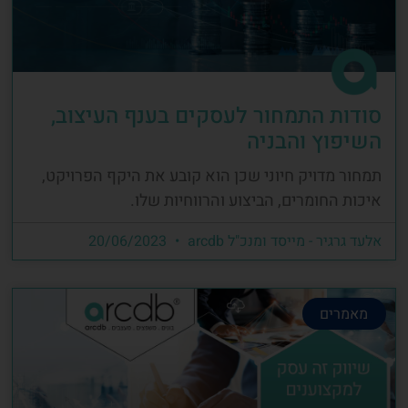
סודות התמחור לעסקים בענף העיצוב,
השיפוץ והבניה
תמחור מדויק חיוני שכן הוא קובע את היקף הפרויקט,
איכות החומרים, הביצוע והרווחיות שלו.
אלעד גרגיר - מייסד ומנכ"ל arcdb
20/06/2023
מאמרים