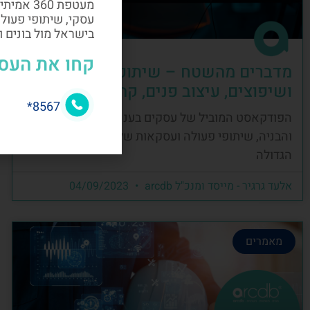
מעטפת 60
עסקי, שיתופי פעול
בישראל מול בונים 
קחו את העס
מדברים מהשטח – שיתופי פעולה, בניה
ושיפוצים, עיצוב פנים, קהילה ועסקים
8567*
הפודקאסט המוביל של עסקים בענף העיצוב, השיפוץ
והבניה, שיתופי פעולה ועסקאות של קהילת הבניה
הגדולה
אלעד גרגיר - מייסד ומנכ"ל arcdb
04/09/2023
מאמרים