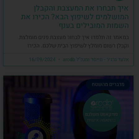
איך תבחרו את המעצבת והקבלן
המושלמים לשיפוץ הבא? הכירו את
השמות המובילים בענף
במאמר זה תלמדו איך לבחור מעצבת פנים מומלצת
וקבלן רשום מומלץ לשיפוץ הבית שלכם. הכירו
אלעד גרגיר - מייסד ומנכ"ל arcdb
16/09/2024
מדברים מהשטח