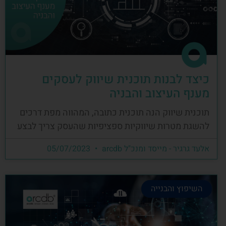
כיצד לבנות תוכנית שיווק לעסקים
מענף העיצוב והבניה
תוכנית שיווק הנה תוכנית כתובה, המהווה מפת דרכים
להשגת מטרות שיווקיות ספציפיות שהעסק צריך לבצע
אלעד גרגיר - מייסד ומנכ"ל arcdb
05/07/2023
השיפוץ והבנייה