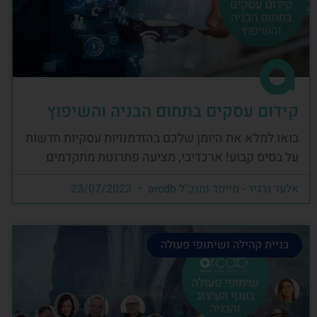
קידום עסקים בתחום הבניה והשיפוץ
בואו למלא את היומן שלכם בהזדמנויות עסקיות חדשות
על בסיס קבוע! ארכדיבי, מציעה פתרונות מתקדמים
אלעד גרגיר - מייסד ומנכ"ל arcdb
23/07/2023
בניית קהילה ושיתופי פעולה