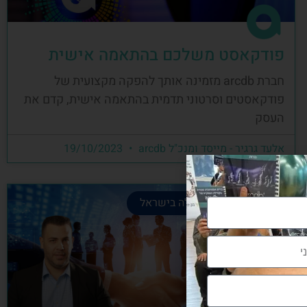
פודקאסט משלכם בהתאמה אישית
חברת arcdb מזמינה אותך להפקה מקצועית של
פודקאסטים וסרטוני תדמית בהתאמה אישית, קדם את
העסק
אלעד גרגיר - מייסד ומנכ"ל arcdb
19/10/2023
קהילת הבניה המובילה בישראל