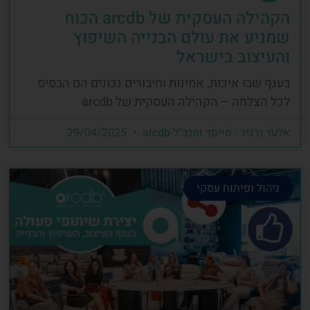
הקהילה העסקית של arcdb הכוח
שמניע את עולם הבנייה השיפוץ
והעיצוב בישראל
בענף שבו איכות, אמינות וחיבורים נכונים הם הבסיס
לכל הצלחה – הקהילה העסקית של arcdb
אלעד גרגיר - מייסד ומנכ"ל arcdb
29/04/2025
ניהול ופיתוח עסקי