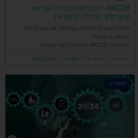
ARCDB – קהילת הבנייה, העיצוב
והשיפוץ הגדולה בישראל
רוצים להצטרף לקהילה שמובילה את ענף הבנייה
והעיצוב בישראל?
הצטרפו ל־ARCDB והתחילו ליצור קשרים,
אלעד גרגיר - מייסד ומנכ"ל arcdb
24/05/2026
מאמרים