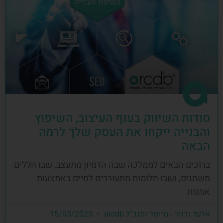
סודות השיווק בענף העיצוב, השיפוץ
והבנייה ייקחו את העסק שלך לרמה
הבאה
ברוכים הבאים לממלכה שבה הדמיון מתעצב, שבו חללים
משתנים, ושבו חלומות מתעוררים לחיים באמצעות
אמנות
אלעד גרגיר - מייסד ומנכ"ל arcdb
15/05/2023