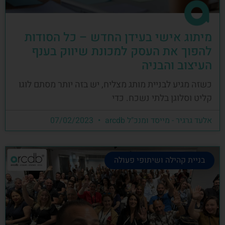
מיתוג אישי בעידן החדש – כל הסודות
להפוך את העסק למכונת שיווק בענף
העיצוב והבניה
כשזה מגיע לבניית מותג מצליח, יש בזה יותר מסתם לוגו
קליט וסלוגן בלתי נשכח. כדי
אלעד גרגיר - מייסד ומנכ"ל arcdb
07/02/2023
בניית קהילה ושיתופי פעולה