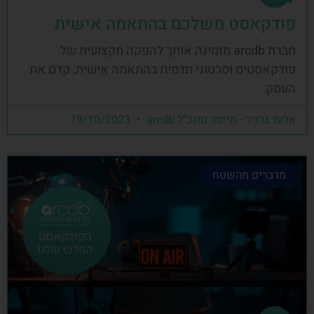
פודקאסט משלכם בהתאמה אישית
חברת arcdb מזמינה אותך להפקה מקצועית של
פודקאסטים וסרטוני תדמית בהתאמה אישית, קדם את
העסק
אלעד גרגיר - מייסד ומנכ"ל arcdb
19/10/2023
מדברים מהשטח