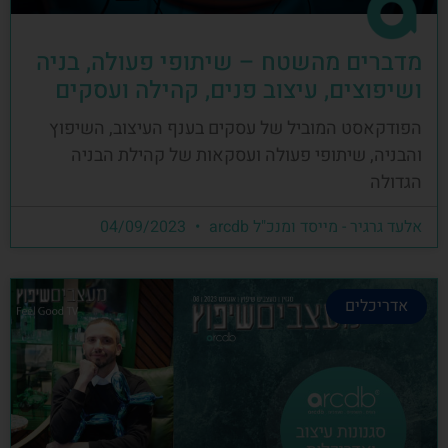
מדברים מהשטח – שיתופי פעולה, בניה
ושיפוצים, עיצוב פנים, קהילה ועסקים
הפודקאסט המוביל של עסקים בענף העיצוב, השיפוץ
והבניה, שיתופי פעולה ועסקאות של קהילת הבניה
הגדולה
אלעד גרגיר - מייסד ומנכ"ל arcdb
04/09/2023
אדריכלים