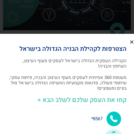
כיצד לבנות תוכנית שיווק לעסקים מענף
הצטרפות לקהילת הבניה הגדולה בישראל
העיצוב והבניה
הקהילה העסקית הגדולה בישראל לעסקים מענף העיצוב,
תוכנית שיווק הנה תוכנית כתובה, המהווה מפת דרכים
השיפוץ והבניה!
להשגת מטרות שיווקיות ספציפיות שהעסק צריך לבצע
מעטפת 360 אמיתית לעסקים מענף העיצוב והבניה, פיתוח עסקי,
שיתופי פעולה, סדנאות מקצועיות החשיפה הגדולה בישראל מול
אלעד גרגיר - מייסד ומנכ"ל arcdb
05/07/2023
בונים ומשפצים!
קחו את העסק שלכם לשלב הבא >
בניית קהילה ושיתופי פעולה
8567*