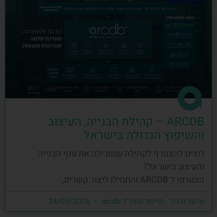
ARCDB – קהילת הבנייה, העיצוב
והשיפוץ הגדולה בישראל
רוצים להצטרף לקהילה שמובילה את ענף הבנייה
והעיצוב בישראל?
הצטרפו ל־ARCDB והתחילו ליצור קשרים,
אלעד גרגיר - מייסד ומנכ"ל arcdb
24/05/2026