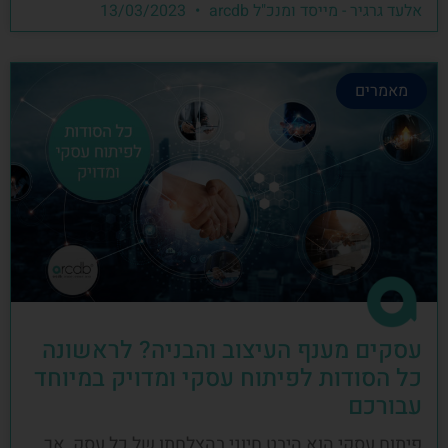
אלעד גרגיר - מייסד ומנכ"ל arcdb
13/03/2023
מאמרים
עסקים מענף העיצוב והבניה? לראשונה
כל הסודות לפיתוח עסקי ומדויק במיוחד
עבורכם
פיתוח עסקי הוא היבט חיוני בהצלחתו של כל עסק, אך