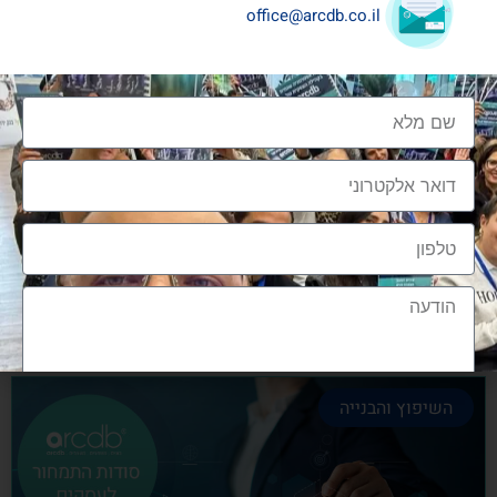
office@arcdb.co.il
שיתופי פעולה בענף העיצוב והבניה
שיתופי פעולה בענף העיצוב והבניה הם מתכון הכרחי
להצלחה, לנו בארכדיבי יש את הניסיון והיכולת
אלעד גרגיר - מייסד ומנכ"ל arcdb
28/06/2023
השיפוץ והבנייה
הצטרפות לקהילה