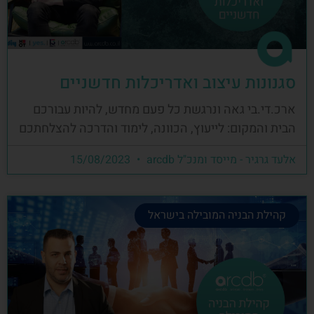
סגנונות עיצוב ואדריכלות חדשניים
ארכ.די.בי גאה ונרגשת כל פעם מחדש, להיות עבורכם
הבית והמקום: לייעוץ, הכוונה, לימוד והדרכה להצלחתכם
אלעד גרגיר - מייסד ומנכ"ל arcdb
15/08/2023
קהילת הבניה המובילה בישראל