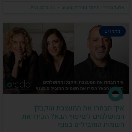
אלעד גרגיר - מייסד ומנכ"ל arcdb
29/04/2025
מאמרים
איך תבחרו את המעצבת והקבלן
המושלמים לשיפוץ הבא? הכירו את
השמות המובילים בענף