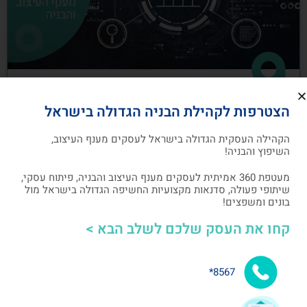
כיצד לבנות תוכנית שיווק לעסקים מענף
הצטרפות לקהילת הבניה הגדולה בישראל
העיצוב והבניה
הקהילה העסקית הגדולה בישראל לעסקים מענף העיצוב,
תוכנית שיווק הנה תוכנית כתובה, המהווה מפת דרכים
השיפוץ והבניה!
להשגת מטרות שיווקיות ספציפיות שהעסק צריך לבצע
מעטפת 360 אמיתית לעסקים מענף העיצוב והבניה, פיתוח עסקי,
שיתופי פעולה, סדנאות מקצועיות החשיפה הגדולה בישראל מול
אלעד גרגיר - מייסד ומנכ"ל arcdb
05/07/2023
בונים ומשפצים!
קחו את העסק שלכם לשלב הבא >
בניית קהילה ושיתופי פעולה
8567*