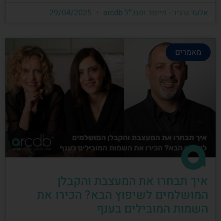
אלעד גרגיר - מייסד ומנכ"ל arcdb
29/04/2025
מאמרים
איך תבחרו את המעצבת והקבלן
המושלמים לשיפוץ הבא? הכירו את
השמות המובילים בענף