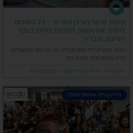
מיתוג אישי בעידן החדש – כל הסודות
להפוך את העסק למכונת שיווק בענף
העיצוב והבניה
כשזה מגיע לבניית מותג מצליח, יש בזה יותר מסתם לוגו
קליט וסלוגן בלתי נשכח. כדי
אלעד גרגיר - מייסד ומנכ"ל arcdb
07/02/2023
בניית קהילה ושיתופי פעולה