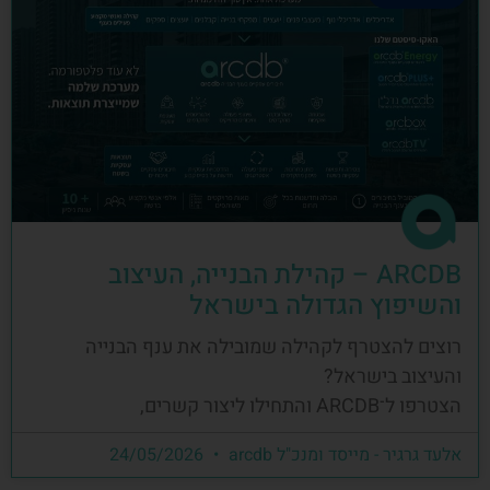
ARCDB – קהילת הבנייה, העיצוב
והשיפוץ הגדולה בישראל
רוצים להצטרף לקהילה שמובילה את ענף הבנייה
והעיצוב בישראל?
הצטרפו ל־ARCDB והתחילו ליצור קשרים,
אלעד גרגיר - מייסד ומנכ"ל arcdb
24/05/2026