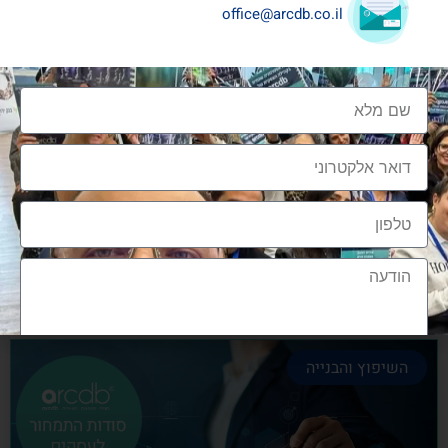
office@arcdb.co.il
שיתופי פעולה בענף העיצוב והבניה
שיתופי פעולה בענף העיצוב והבניה הם מתכון הכרחי
להצלחה, לנו בארכדיבי יש את הניסיון והיכולת
אלעד גרגיר - מייסד ומנכ"ל arcdb
28/06/2023
השיפוץ והבנייה
הצטרפות לקהילה