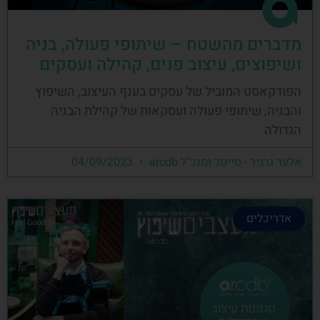
מדברים מהשטח – שיתופי פעולה, בניה
ושיפוצים, עיצוב פנים, קהילה ועסקים
הפודקאסט המוביל של עסקים בענף העיצוב, השיפוץ
והבניה, שיתופי פעולה ועסקאות של קהילת הבניה
הגדולה
אלעד גרגיר - מייסד ומנכ"ל arcdb
04/09/2023
אדריכלים