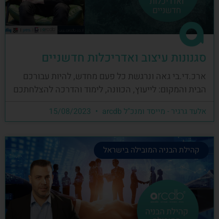
סגנונות עיצוב ואדריכלות חדשניים
ארכ.די.בי גאה ונרגשת כל פעם מחדש, להיות עבורכם
הבית והמקום: לייעוץ, הכוונה, לימוד והדרכה להצלחתכם
אלעד גרגיר - מייסד ומנכ"ל arcdb
15/08/2023
קהילת הבניה המובילה בישראל