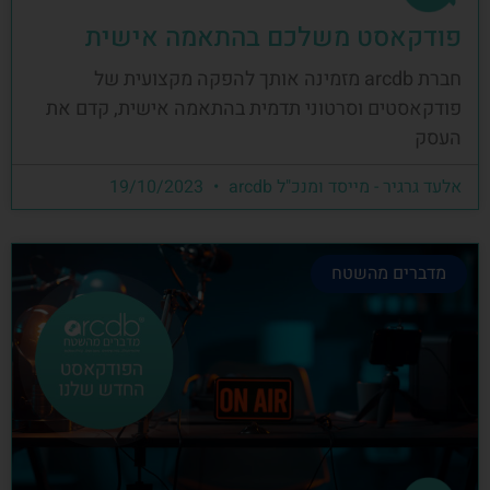
פודקאסט משלכם בהתאמה אישית
חברת arcdb מזמינה אותך להפקה מקצועית של
פודקאסטים וסרטוני תדמית בהתאמה אישית, קדם את
העסק
אלעד גרגיר - מייסד ומנכ"ל arcdb
19/10/2023
מדברים מהשטח