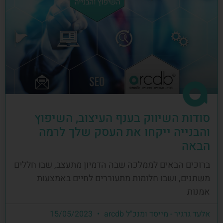
סודות השיווק בענף העיצוב, השיפוץ
והבנייה ייקחו את העסק שלך לרמה
הבאה
ברוכים הבאים לממלכה שבה הדמיון מתעצב, שבו חללים
משתנים, ושבו חלומות מתעוררים לחיים באמצעות
אמנות
אלעד גרגיר - מייסד ומנכ"ל arcdb
15/05/2023