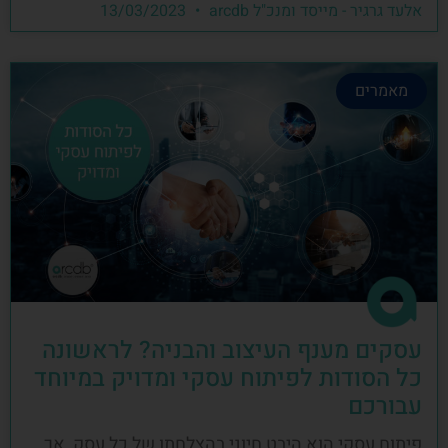
אלעד גרגיר - מייסד ומנכ"ל arcdb
13/03/2023
מאמרים
עסקים מענף העיצוב והבניה? לראשונה
כל הסודות לפיתוח עסקי ומדויק במיוחד
עבורכם
פיתוח עסקי הוא היבט חיוני בהצלחתו של כל עסק, אך