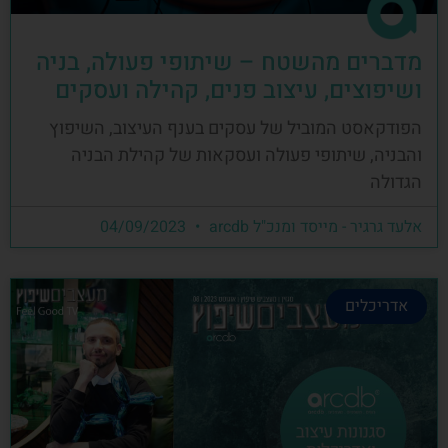
מדברים מהשטח – שיתופי פעולה, בניה
ושיפוצים, עיצוב פנים, קהילה ועסקים
הפודקאסט המוביל של עסקים בענף העיצוב, השיפוץ
והבניה, שיתופי פעולה ועסקאות של קהילת הבניה
הגדולה
אלעד גרגיר - מייסד ומנכ"ל arcdb
04/09/2023
אדריכלים