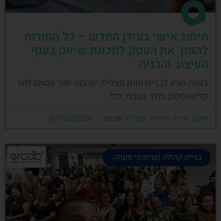
מיתוג אישי בעידן החדש – כל הסודות
להפוך את העסק למכונת שיווק בענף
העיצוב והבניה
כשזה מגיע לבניית מותג מצליח, יש בזה יותר מסתם לוגו
קליט וסלוגן בלתי נשכח. כדי
אלעד גרגיר - מייסד ומנכ"ל arcdb
07/02/2023
בניית קהילה ושיתופי פעולה