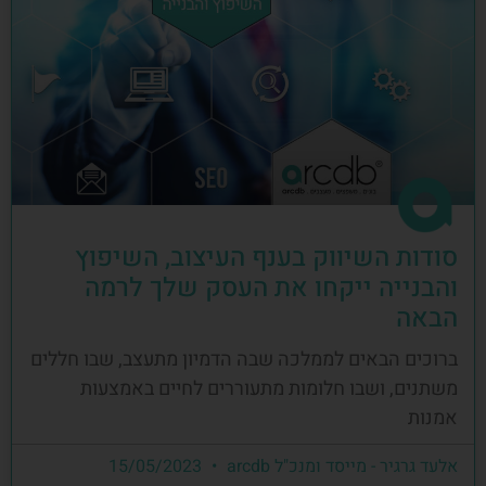
סודות השיווק בענף העיצוב, השיפוץ
והבנייה ייקחו את העסק שלך לרמה
הבאה
ברוכים הבאים לממלכה שבה הדמיון מתעצב, שבו חללים
משתנים, ושבו חלומות מתעוררים לחיים באמצעות
אמנות
אלעד גרגיר - מייסד ומנכ"ל arcdb
15/05/2023