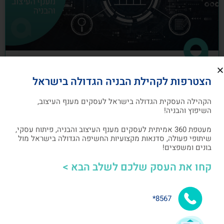
כיצד לבנות תוכנית שיווק לעסקים מענף
הצטרפות לקהילת הבניה הגדולה בישראל
העיצוב והבניה
הקהילה העסקית הגדולה בישראל לעסקים מענף העיצוב,
תוכנית שיווק הנה תוכנית כתובה, המהווה מפת דרכים
השיפוץ והבניה!
להשגת מטרות שיווקיות ספציפיות שהעסק צריך לבצע
מעטפת 360 אמיתית לעסקים מענף העיצוב והבניה, פיתוח עסקי,
שיתופי פעולה, סדנאות מקצועיות החשיפה הגדולה בישראל מול
אלעד גרגיר - מייסד ומנכ"ל arcdb
05/07/2023
בונים ומשפצים!
קחו את העסק שלכם לשלב הבא >
בניית קהילה ושיתופי פעולה
8567*