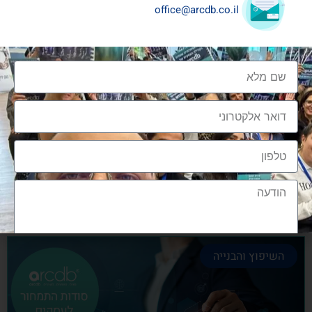
office@arcdb.co.il
שיתופי פעולה בענף העיצוב והבניה
שיתופי פעולה בענף העיצוב והבניה הם מתכון הכרחי
להצלחה, לנו בארכדיבי יש את הניסיון והיכולת
אלעד גרגיר - מייסד ומנכ"ל arcdb
28/06/2023
השיפוץ והבנייה
הצטרפות לקהילה