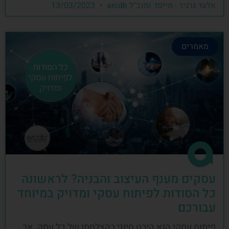
אלעד גרגיר - מייסד ומנכ"ל arcdb
13/03/2023
מאמרים
עסקים מענף העיצוב והבניה? לראשונה
כל הסודות לפיתוח עסקי ומדויק במיוחד
עבורכם
פיתוח עסקי הוא היבט חיוני בהצלחתו של כל עסק, אך