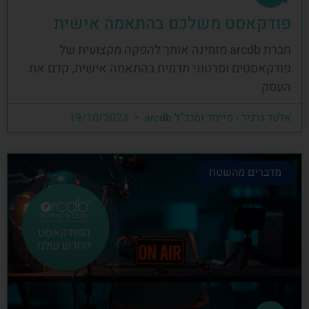
פודקאסט משלכם בהתאמה אישית
חברת arcdb מזמינה אותך להפקה מקצועית של
פודקאסטים וסרטוני תדמית בהתאמה אישית, קדם את
העסק
אלעד גרגיר - מייסד ומנכ"ל arcdb
19/10/2023
מדברים מהשטח