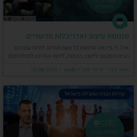
סגנונות עיצוב ואדריכלות חדשניים
ארכ.די.בי גאה ונרגשת כל פעם מחדש, להיות עבורכם
הבית והמקום: לייעוץ, הכוונה, לימוד והדרכה להצלחתכם
אלעד גרגיר - מייסד ומנכ"ל arcdb
15/08/2023
קהילת הבניה המובילה בישראל