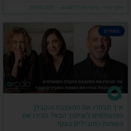
אלעד גרגיר - מייסד ומנכ"ל arcdb
29/04/2025
מאמרים
איך תבחרו את המעצבת והקבלן
המושלמים לשיפוץ הבא? הכירו את
השמות המובילים בענף