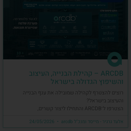
ARCDB – קהילת הבנייה, העיצוב
והשיפוץ הגדולה בישראל
רוצים להצטרף לקהילה שמובילה את ענף הבנייה
והעיצוב בישראל?
הצטרפו ל־ARCDB והתחילו ליצור קשרים,
אלעד גרגיר - מייסד ומנכ"ל arcdb
24/05/2026