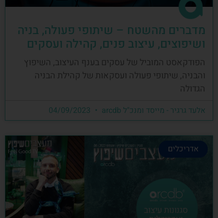
מדברים מהשטח – שיתופי פעולה, בניה
ושיפוצים, עיצוב פנים, קהילה ועסקים
הפודקאסט המוביל של עסקים בענף העיצוב, השיפוץ
והבניה, שיתופי פעולה ועסקאות של קהילת הבניה
הגדולה
אלעד גרגיר - מייסד ומנכ"ל arcdb
04/09/2023
אדריכלים