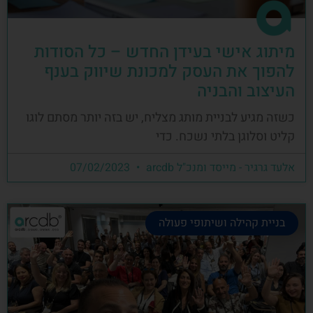
מיתוג אישי בעידן החדש – כל הסודות
להפוך את העסק למכונת שיווק בענף
העיצוב והבניה
כשזה מגיע לבניית מותג מצליח, יש בזה יותר מסתם לוגו
קליט וסלוגן בלתי נשכח. כדי
אלעד גרגיר - מייסד ומנכ"ל arcdb
07/02/2023
בניית קהילה ושיתופי פעולה