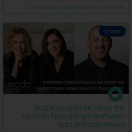
אלעד גרגיר - מייסד ומנכ"ל arcdb
29/04/2025
מאמרים
איך תבחרו את המעצבת והקבלן
המושלמים לשיפוץ הבא? הכירו את
השמות המובילים בענף