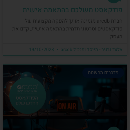
פודקאסט משלכם בהתאמה אישית
חברת arcdb מזמינה אותך להפקה מקצועית של
פודקאסטים וסרטוני תדמית בהתאמה אישית, קדם את
העסק
אלעד גרגיר - מייסד ומנכ"ל arcdb
19/10/2023
מדברים מהשטח