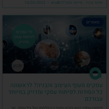
אלעד גרגיר - מייסד ומנכ"ל arcdb
13/03/2023
מאמרים
עסקים מענף העיצוב והבניה? לראשונה
כל הסודות לפיתוח עסקי ומדויק במיוחד
עבורכם
פיתוח עסקי הוא היבט חיוני בהצלחתו של כל עסק, אך