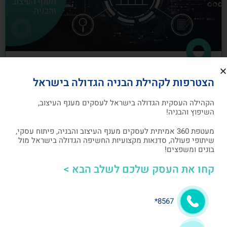
כיצד לבנות תוכנית שיווק לעסקים מענף
הצטרפות לקהילת הבניה הגדולה בישראל
העיצוב והבניה
הקהילה העסקית הגדולה בישראל לעסקים מענף העיצוב,
תוכנית שיווק הנה תוכנית כתובה, המהווה מפת דרכים
השיפוץ והבניה!
להשגת מטרות שיווקיות ספציפיות שהעסק צריך לבצע
מעטפת 360 אמיתית לעסקים מענף העיצוב והבניה, פיתוח עסקי,
שיתופי פעולה, סדנאות מקצועיות החשיפה הגדולה בישראל מול
אלעד גרגיר - מייסד ומנכ"ל arcdb
05/07/2023
בונים ומשפצים!
קחו את העסק שלכם לשלב הבא >
בניית קהילה ושיתופי פעולה
8567*