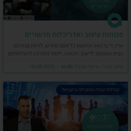
סגנונות עיצוב ואדריכלות חדשניים
ארכ.די.בי גאה ונרגשת כל פעם מחדש, להיות עבורכם
הבית והמקום: לייעוץ, הכוונה, לימוד והדרכה להצלחתכם
אלעד גרגיר - מייסד ומנכ"ל arcdb
15/08/2023
קהילת הבניה המובילה בישראל