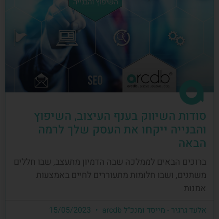
סודות השיווק בענף העיצוב, השיפוץ
והבנייה ייקחו את העסק שלך לרמה
הבאה
ברוכים הבאים לממלכה שבה הדמיון מתעצב, שבו חללים
משתנים, ושבו חלומות מתעוררים לחיים באמצעות
אמנות
אלעד גרגיר - מייסד ומנכ"ל arcdb
15/05/2023