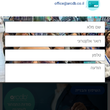
office@arcdb.co.il
שיתופי פעולה בענף העיצוב והבניה
שיתופי פעולה בענף העיצוב והבניה הם מתכון הכרחי
להצלחה, לנו בארכדיבי יש את הניסיון והיכולת
אלעד גרגיר - מייסד ומנכ"ל arcdb
28/06/2023
השיפוץ והבנייה
הצטרפות לקהילה