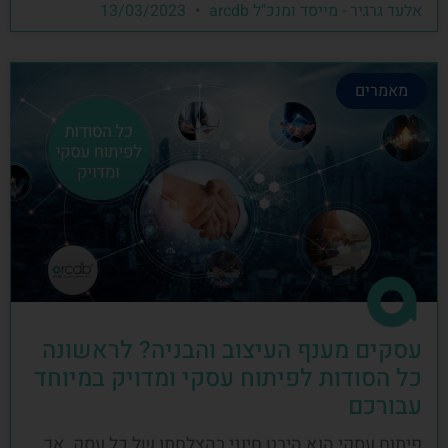
אלעד גרגיר - מייסד ומנכ"ל arcdb
13/03/2023
מאמרים
עסקים מענף העיצוב והבניה? לראשונה
כל הסודות לפיתוח עסקי ומדויק במיוחד
עבורכם
פיתוח עסקי הוא היבט חיוני בהצלחתו של כל עסק, אך