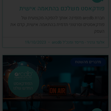
פודקאסט משלכם בהתאמה אישית
חברת arcdb מזמינה אותך להפקה מקצועית של
פודקאסטים וסרטוני תדמית בהתאמה אישית, קדם את
העסק
אלעד גרגיר - מייסד ומנכ"ל arcdb
19/10/2023
מדברים מהשטח