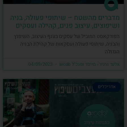
מדברים מהשטח – שיתופי פעולה, בניה
ושיפוצים, עיצוב פנים, קהילה ועסקים
הפודקאסט המוביל של עסקים בענף העיצוב, השיפוץ
והבניה, שיתופי פעולה ועסקאות של קהילת הבניה
הגדולה
אלעד גרגיר - מייסד ומנכ"ל arcdb
04/09/2023
אדריכלים