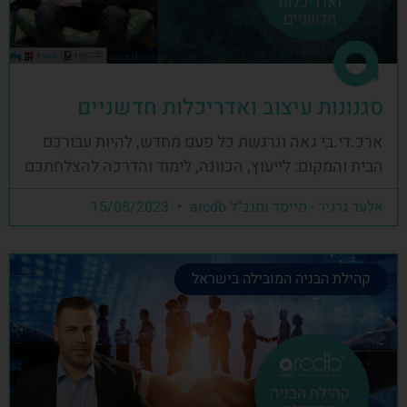
סגנונות עיצוב ואדריכלות חדשניים
ארכ.די.בי גאה ונרגשת כל פעם מחדש, להיות עבורכם
הבית והמקום: לייעוץ, הכוונה, לימוד והדרכה להצלחתכם
אלעד גרגיר - מייסד ומנכ"ל arcdb
15/08/2023
קהילת הבניה המובילה בישראל