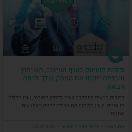
סודות השיווק בענף העיצוב, השיפוץ
והבנייה ייקחו את העסק שלך לרמה
הבאה
ברוכים הבאים לממלכה שבה הדמיון מתעצב, שבו חללים
משתנים, ושבו חלומות מתעוררים לחיים באמצעות
אמנות
אלעד גרגיר - מייסד ומנכ"ל arcdb
15/05/2023