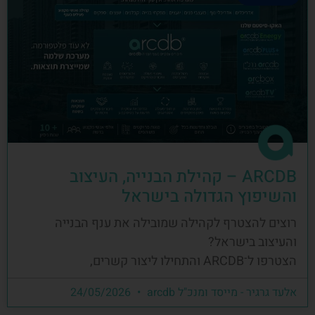
ARCDB – קהילת הבנייה, העיצוב
והשיפוץ הגדולה בישראל
רוצים להצטרף לקהילה שמובילה את ענף הבנייה
והעיצוב בישראל?
הצטרפו ל־ARCDB והתחילו ליצור קשרים,
אלעד גרגיר - מייסד ומנכ"ל arcdb
24/05/2026