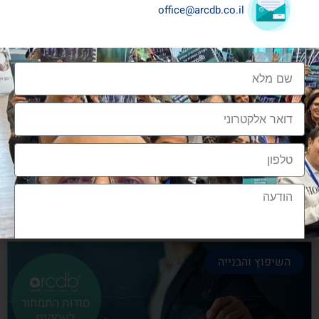
office@arcdb.co.il
שיתופי פעולה בענף העיצוב והבניה
שיתופי פעולה בענף העיצוב והבניה הם מתכון הכרחי
להצלחה, לנו בארכדיבי יש את הניסיון והיכולת
אלעד גרגיר - מייסד ומנכ"ל arcdb
28/06/2023
השיפוץ והבנייה
הצטרפות לקהילה