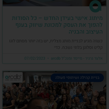
מיתוג אישי בעידן החדש – כל הסודות
להפוך את העסק למכונת שיווק בענף
העיצוב והבניה
כשזה מגיע לבניית מותג מצליח, יש בזה יותר מסתם לוגו
קליט וסלוגן בלתי נשכח. כדי
אלעד גרגיר - מייסד ומנכ"ל arcdb
07/02/2023
בניית קהילה ושיתופי פעולה