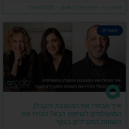
אלעד גרגיר - מייסד ומנכ"ל arcdb
29/04/2025
מאמרים
איך תבחרו את המעצבת והקבלן
המושלמים לשיפוץ הבא? הכירו את
השמות המובילים בענף