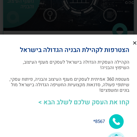
כיצד לבנות תוכנית שיווק לעסקים מענף
הצטרפות לקהילת הבניה הגדולה בישראל
העיצוב והבניה
הקהילה העסקית הגדולה בישראל לעסקים מענף העיצוב,
תוכנית שיווק הנה תוכנית כתובה, המהווה מפת דרכים
השיפוץ והבניה!
להשגת מטרות שיווקיות ספציפיות שהעסק צריך לבצע
מעטפת 360 אמיתית לעסקים מענף העיצוב והבניה, פיתוח עסקי,
שיתופי פעולה, סדנאות מקצועיות החשיפה הגדולה בישראל מול
אלעד גרגיר - מייסד ומנכ"ל arcdb
05/07/2023
בונים ומשפצים!
קחו את העסק שלכם לשלב הבא >
בניית קהילה ושיתופי פעולה
8567*