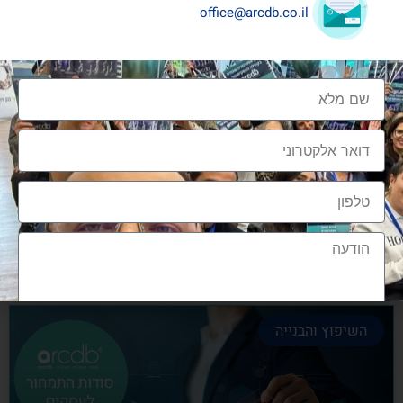
office@arcdb.co.il
שיתופי פעולה בענף העיצוב והבניה
שיתופי פעולה בענף העיצוב והבניה הם מתכון הכרחי
להצלחה, לנו בארכדיבי יש את הניסיון והיכולת
אלעד גרגיר - מייסד ומנכ"ל arcdb
28/06/2023
השיפוץ והבנייה
הצטרפות לקהילה