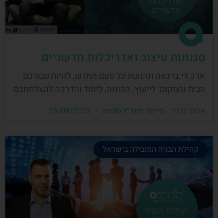
סגנונות עיצוב ואדריכלות חדשניים
ארכ.די.בי גאה ונרגשת כל פעם מחדש, להיות עבורכם
הבית והמקום: לייעוץ, הכוונה, לימוד והדרכה להצלחתכם
אלעד גרגיר - מייסד ומנכ"ל arcdb
15/08/2023
קהילת הבניה המובילה בישראל