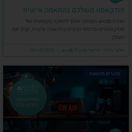
פודקאסט משלכם בהתאמה אישית
חברת arcdb מזמינה אותך להפקה מקצועית של
פודקאסטים וסרטוני תדמית בהתאמה אישית, קדם את
העסק
אלעד גרגיר - מייסד ומנכ"ל arcdb
19/10/2023
מדברים מהשטח