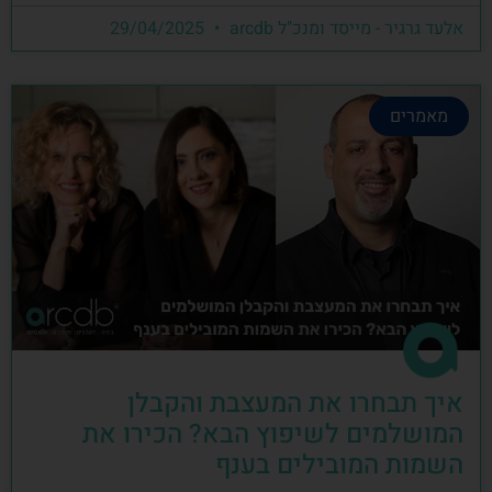
אלעד גרגיר - מייסד ומנכ"ל arcdb
29/04/2025
מאמרים
איך תבחרו את המעצבת והקבלן
המושלמים לשיפוץ הבא? הכירו את
השמות המובילים בענף