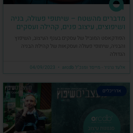
מדברים מהשטח – שיתופי פעולה, בניה
ושיפוצים, עיצוב פנים, קהילה ועסקים
הפודקאסט המוביל של עסקים בענף העיצוב, השיפוץ
והבניה, שיתופי פעולה ועסקאות של קהילת הבניה
הגדולה
אלעד גרגיר - מייסד ומנכ"ל arcdb
04/09/2023
אדריכלים