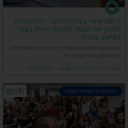
מיתוג אישי בעידן החדש – כל הסודות
להפוך את העסק למכונת שיווק בענף
העיצוב והבניה
כשזה מגיע לבניית מותג מצליח, יש בזה יותר מסתם לוגו
קליט וסלוגן בלתי נשכח. כדי
אלעד גרגיר - מייסד ומנכ"ל arcdb
07/02/2023
בניית קהילה ושיתופי פעולה