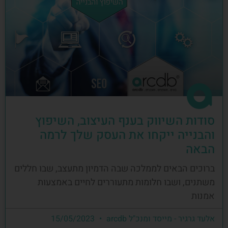
סודות השיווק בענף העיצוב, השיפוץ
והבנייה ייקחו את העסק שלך לרמה
הבאה
ברוכים הבאים לממלכה שבה הדמיון מתעצב, שבו חללים
משתנים, ושבו חלומות מתעוררים לחיים באמצעות
אמנות
אלעד גרגיר - מייסד ומנכ"ל arcdb
15/05/2023