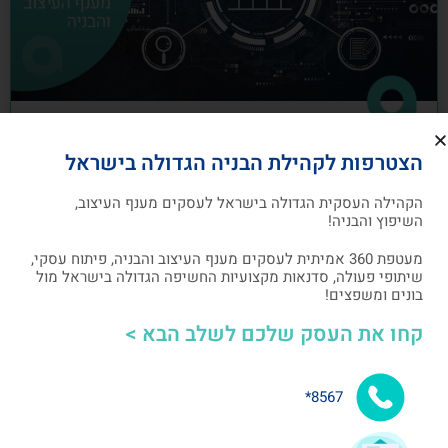
כיצד לבנות תוכנית שיווק לעסקים מענף
הצטרפות לקהילת הבניה הגדולה בישראל
העיצוב והבניה
הקהילה העסקית הגדולה בישראל לעסקים מענף העיצוב,
תוכנית שיווק הנה תוכנית כתובה, המהווה מפת דרכים
השיפוץ והבניה!
להשגת מטרות שיווקיות ספציפיות שהעסק צריך לבצע
מעטפת 360 אמיתית לעסקים מענף העיצוב והבניה, פיתוח עסקי,
שיתופי פעולה, סדנאות מקצועיות החשיפה הגדולה בישראל מול
אלעד גרגיר - מייסד ומנכ"ל arcdb
05/07/2023
בונים ומשפצים!
קחו את העסק שלכם לשלב הבא >
בניית קהילה ושיתופי פעולה
8567*