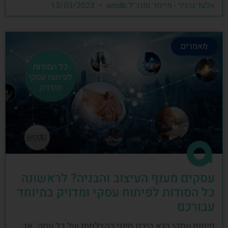
אלעד גרגיר - מייסד ומנכ"ל arcdb
13/03/2023
מאמרים
עסקים מענף העיצוב והבניה? לראשונה
כל הסודות לפיתוח עסקי ומדויק במיוחד
עבורכם
פיתוח עסקי הוא היבט חיוני בהצלחתו של כל עסק, אך