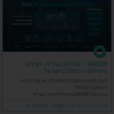
ARCDB – קהילת הבנייה, העיצוב
והשיפוץ הגדולה בישראל
רוצים להצטרף לקהילה שמובילה את ענף הבנייה
והעיצוב בישראל?
הצטרפו ל־ARCDB והתחילו ליצור קשרים,
אלעד גרגיר - מייסד ומנכ"ל arcdb
24/05/2026