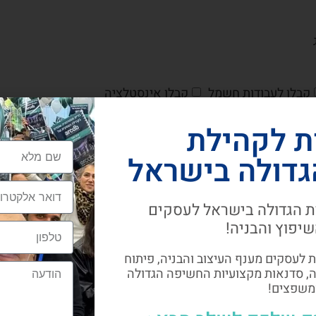
קבלן לעבודות חשמל
קבלן אינסטלציה
 מעוצבות
מפקח בניה
בדק בית
ת לקהילת
גדולה בישראל
ת
חיפויים
פרקטים
וילונות וטפטים
ישית
תאורה
מסגר
 הגדולה בישראל לעסקים
בריכות
דקים
חלונות תרמים
שיפוץ והבניה!
קה
חימום תת רצפתי
תמונות
וץ (קוריאן, מנירוסטה, אלומיניום)
3 אמיתית לעסקים מענף העיצוב והבניה, פיתוח
ה, סדנאות מקצועיות החשיפה הגדולה
ומשפצים!
יועץ תאורה
עורך דין
יועץ איטום