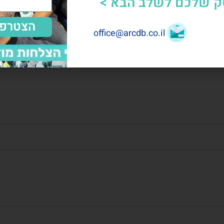
ק שלכם לשלב הבא >
הצטרפו
office@arcdb.co.il
מרכז הארץ
צפון