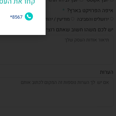
קחו את העס
יועץ אקוסטי
יועץ לבידוד תרמי
דלג
איפה הפרויקט בארץ?
8567*
ירושלים והסביבה
מודיעין / יהודה ושומרון
אזור דרום
יש לכם משהו חשוב שאתם רוצים שנדע על הפרויקט?
הערות