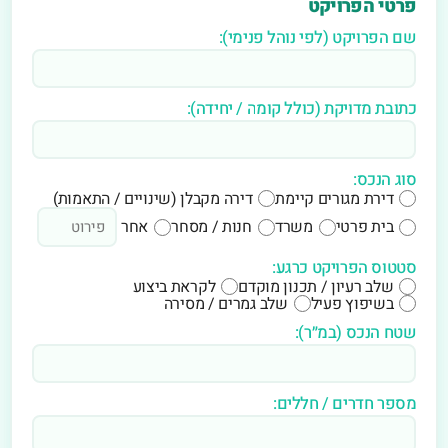
פרטי הפרויקט
שם הפרויקט (לפי נוהל פנימי):
כתובת מדויקת (כולל קומה / יחידה):
סוג הנכס:
דירת מגורים קיימת
דירה מקבלן (שינויים / התאמות)
בית פרטי
משרד
חנות / מסחר
אחר
סטטוס הפרויקט כרגע:
שלב רעיון / תכנון מוקדם
לקראת ביצוע
בשיפוץ פעיל
שלב גמרים / מסירה
שטח הנכס (במ״ר):
מספר חדרים / חללים: