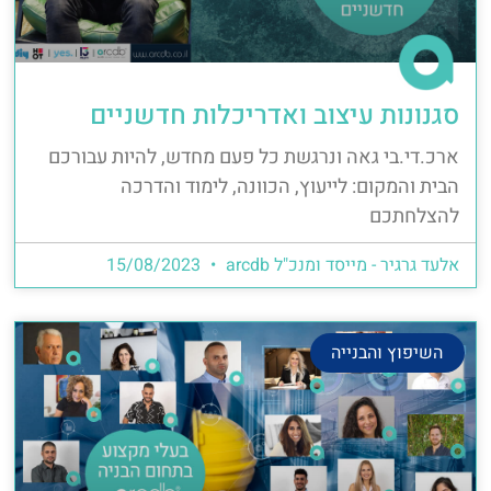
סגנונות עיצוב ואדריכלות חדשניים
ארכ.די.בי גאה ונרגשת כל פעם מחדש, להיות עבורכם
הבית והמקום: לייעוץ, הכוונה, לימוד והדרכה
להצלחתכם
אלעד גרגיר - מייסד ומנכ"ל arcdb
15/08/2023
השיפוץ והבנייה