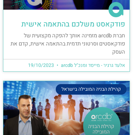
פודקאסט משלכם בהתאמה אישית
חברת arcdb מזמינה אותך להפקה מקצועית של
פודקאסטים וסרטוני תדמית בהתאמה אישית, קדם את
העסק
אלעד גרגיר - מייסד ומנכ"ל arcdb
19/10/2023
קהילת הבניה המובילה בישראל