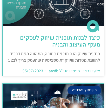
כיצד לבנות תוכנית שיווק לעסקים
מענף העיצוב והבניה
תוכנית שיווק הנה תוכנית כתובה, המהווה מפת דרכים
להשגת מטרות שיווקיות ספציפיות שהעסק צריך לבצע
אלעד גרגיר - מייסד ומנכ"ל arcdb
05/07/2023
השיפוץ והבנייה