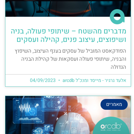
מדברים מהשטח – שיתופי פעולה, בניה
ושיפוצים, עיצוב פנים, קהילה ועסקים
הפודקאסט המוביל של עסקים בענף העיצוב, השיפוץ
והבניה, שיתופי פעולה ועסקאות של קהילת הבניה
הגדולה
אלעד גרגיר - מייסד ומנכ"ל arcdb
04/09/2023
מאמרים