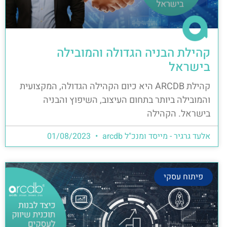
קהילת הבניה הגדולה והמובילה
בישראל
קהילת ARCDB היא כיום הקהילה הגדולה, המקצועית
והמובילה ביותר בתחום העיצוב, השיפוץ והבניה
בישראל. הקהילה
אלעד גרגיר - מייסד ומנכ"ל arcdb
01/08/2023
פיתוח עסקי