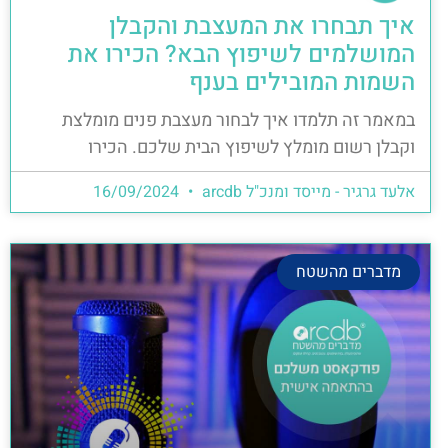
איך תבחרו את המעצבת והקבלן
המושלמים לשיפוץ הבא? הכירו את
השמות המובילים בענף
במאמר זה תלמדו איך לבחור מעצבת פנים מומלצת
וקבלן רשום מומלץ לשיפוץ הבית שלכם. הכירו
אלעד גרגיר - מייסד ומנכ"ל arcdb
16/09/2024
מדברים מהשטח