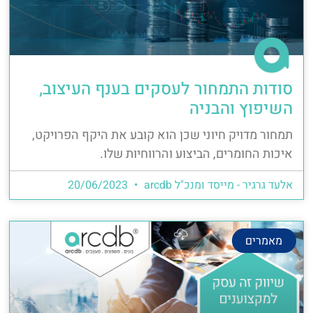
סודות התמחור לעסקים בענף העיצוב,
השיפוץ והבניה
תמחור מדויק חיוני שכן הוא קובע את היקף הפרויקט,
איכות החומרים, הביצוע והרווחיות שלו.
אלעד גרגיר - מייסד ומנכ"ל arcdb
20/06/2023
מאמרים