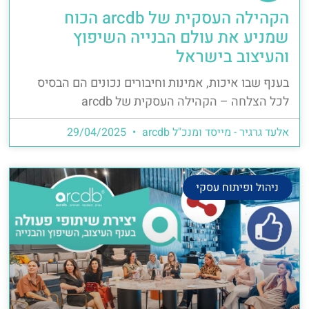
הקהילה העסקית של arcdb הכוח
שמניע את עולם הבנייה השיפוץ
והעיצוב בישראל
בענף שבו איכות, אמינות וחיבורים נכונים הם הבסיס
לכל הצלחה – הקהילה העסקית של arcdb
אלעד גרגיר - מייסד ומנכ"ל arcdb
29/04/2025
ניהול ופיתוח עסקי