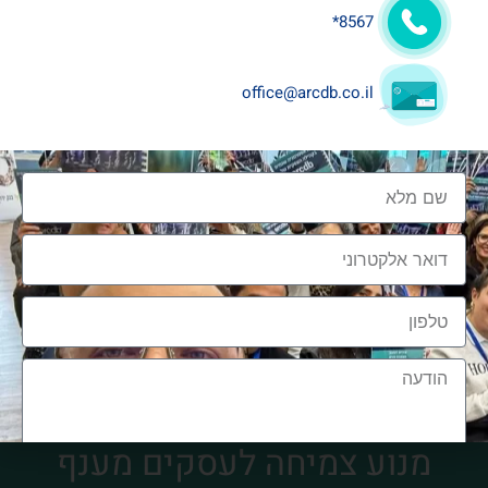
8567*
אלעד גרגיר
office@arcdb.co.il
מנוע צמיחה לעסקים מענף