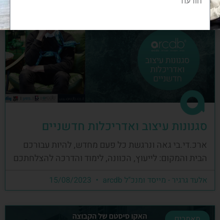
הצטרפות לקהילה
סגנונות עיצוב ואדריכלות חדשניים
ארכ.די.בי גאה ונרגשת כל פעם מחדש, להיות עבורכם
הבית והמקום: לייעוץ, הכוונה, לימוד והדרכה להצלחתכם
אלעד גרגיר - מייסד ומנכ"ל arcdb
15/08/2023
מאמרים