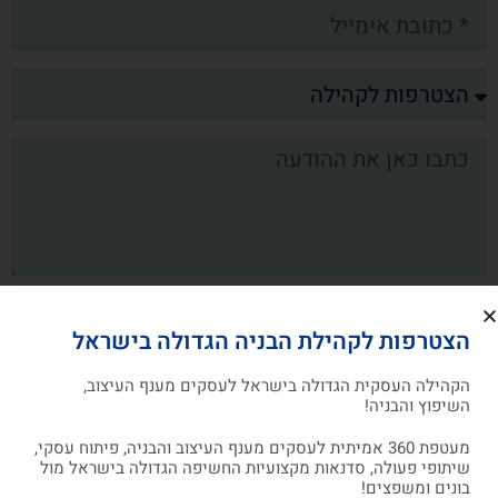
אני מאשר/ת שקראתי את מדיניות הפרטיות של
החברה, מסכים/ה לתנאים, ומסכים/ה לקבל עדכונים,
הצטרפות לקהילת הבניה הגדולה בישראל
דיוור פרסומי ו/או מסרונים מחברת arcdb
הקהילה העסקית הגדולה בישראל לעסקים מענף העיצוב,
השיפוץ והבניה!
שליחה
מעטפת 360 אמיתית לעסקים מענף העיצוב והבניה, פיתוח עסקי,
שיתופי פעולה, סדנאות מקצועיות החשיפה הגדולה בישראל מול
בונים ומשפצים!