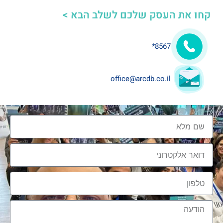
קחו את העסק שלכם לשלב הבא >
8567*
מנוע צמיחה לעסקים מענף
העיצוב והבניה
office@arcdb.co.il