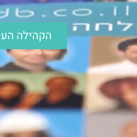
הקהילה העס